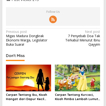
Follow Us
P
Previous post
Next post
Migas Madura Dongkrak
7 Penyebab Doa Tak
o
Ekonomi Warga, Legislator
Terkabul Menurut Ibnu
s
Buka Suara!
Qayyim
t
Don't Miss
n
a
v
i
g
a
Cerpen Tentang Ibu, Kisah
Cerpen Tentang Kurcaci,
t
Hangat dari Dapur Kecil
Kisah Rimba Lembah Lumut
yang Selalu Menunggu
yang Menyimpan Rahasia
i