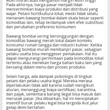
lebih murah atau mengambil margin lebih tinggi.
Pada akhirnya, harga pasar menjadi tidak
mencerminkan biaya produksi dan distribusi yang
wajar. Petani hortikultura lokal, meski tidak selalu
menanam bawang bombai dalam skala besar seperti
komoditas lain, tetap terdampak oleh efek substitusi
dan perubahan preferensi konsumen.
Bawang bombai sering bersinggungan dengan
komoditas bawang merah lokal dalam konteks
konsumsi rumah tangga dan industri kuliner. Ketika
bawang bombai murah membanjiri pasar, sebagian
pelaku usaha bisa menggeser pemakaian. Hal itu
dapat mengurangi permintaan pada komoditas lokal
tertentu atau menekan harga bahan baku lain yang
bersaing dalam menu dan proses produksi.
Selain harga, ada dampak psikologis di tingkat
petani dan pelaku usaha legal. Mereka merasa
diperlakukan tidak adil karena sudah mengikuti
aturan, menanggung biaya sertifikasi, karantina,
dan pajak, sementara barang ilegal bisa masuk dan
merusak pasar. Jika dibiarkan, hal ini menciptakan
insentif buruk: pelaku legal bisa tergoda ikut jalur
gelap demi bertahan.