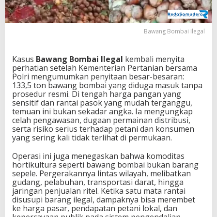
,
5
T
Bawang Bombai Ilegal
o
n
D
Kasus
Bawang Bombai Ilegal
kembali menyita
i
perhatian setelah Kementerian Pertanian bersama
s
Polri mengumumkan penyitaan besar-besaran:
i
133,5 ton bawang bombai yang diduga masuk tanpa
t
prosedur resmi. Di tengah harga pangan yang
a
sensitif dan rantai pasok yang mudah terganggu,
K
temuan ini bukan sekadar angka. Ia mengungkap
e
celah pengawasan, dugaan permainan distribusi,
m
serta risiko serius terhadap petani dan konsumen
e
yang sering kali tidak terlihat di permukaan.
n
t
Operasi ini juga menegaskan bahwa komoditas
a
hortikultura seperti bawang bombai bukan barang
n
sepele. Pergerakannya lintas wilayah, melibatkan
-
gudang, pelabuhan, transportasi darat, hingga
P
jaringan penjualan ritel. Ketika satu mata rantai
o
disusupi barang ilegal, dampaknya bisa merembet
l
ke harga pasar, pendapatan petani lokal, dan
r
kepercayaan publik pada sistem pengendalian
i