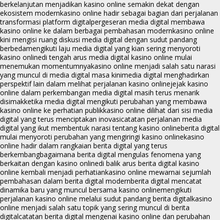
berkelanjutan menjadikan kasino online semakin dekat dengan
ekosistem modern
kasino online hadir sebagai bagian dari perjalanan
transformasi platform digital
pergeseran media digital membawa
kasino online ke dalam berbagai pembahasan modern
kasino online
kini mengisi ruang diskusi media digital dengan sudut pandang
berbeda
mengikuti laju media digital yang kian sering menyoroti
kasino online
di tengah arus media digital kasino online mulai
menemukan momentumnya
kasino online menjadi salah satu narasi
yang muncul di media digital masa kini
media digital menghadirkan
perspektif lain dalam melihat perjalanan kasino online
jejak kasino
online dalam perkembangan media digital masih terus menarik
disimak
ketika media digital mengikuti perubahan yang membawa
kasino online ke perhatian publik
kasino online dilihat dari sisi media
digital yang terus menciptakan inovasi
catatan perjalanan media
digital yang ikut membentuk narasi tentang kasino online
berita digital
mulai menyoroti perubahan yang mengiringi kasino online
kasino
online hadir dalam rangkaian berita digital yang terus
berkembang
bagaimana berita digital mengulas fenomena yang
berkaitan dengan kasino online
di balik arus berita digital kasino
online kembali menjadi perhatian
kasino online mewarnai sejumlah
pembahasan dalam berita digital modern
berita digital mencatat
dinamika baru yang muncul bersama kasino online
mengikuti
perjalanan kasino online melalui sudut pandang berita digital
kasino
online menjadi salah satu topik yang sering muncul di berita
digital
catatan berita digital mengenai kasino online dan perubahan