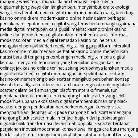
mahjong ways terus muncul dalam berbagai topik media
digital
mahjong ways dan langkah baru menyambut era teknologi
yang terus berubah
media digital mulai memberikan ruang baru bagi
kasino online di era modern
kasino online hadir dalam berbagai
percakapan seputar media digital yang terus berkembang
bagaimana
media digital mengubah cara publik melihat kasino online
kasino
online dan peran media digital dalam membentuk arus informasi
modern
sorotan media digital terhadap kasino online terus
mengalami perubahan
dari media digital hingga platform interaktif
kasino online mulai menarik perhatian
kasino online menemukan
narasi baru di tengah perkembangan media digital
media digital
kembali menyoroti fenomena yang berkaitan dengan kasino
online
jejak kasino online terlihat seiring berubahnya lanskap media
digital
ketika media digital membangun perspektif baru tentang
kasino online
mahjong black scatter mengikuti perubahan konsep
visual di era digital modern
sorotan baru mengenai mahjong black
scatter dalam perkembangan platform interaktif
menelusuri
perjalanan kreatif menuju era mahjong black scatter yang lebih
modern
perubahan ekosistem digital membentuk mahjong black
scatter dengan pendekatan baru
perkembangan konsep visual
menghadirkan identitas unik pada mahjong black scatter
mengapa
mahjong black scatter mulai menjadi bagian dari perbincangan
digital
di balik transformasi desain mahjong black scatter terdapat
perjalanan inovasi modern
dari konsep awal hingga era baru mahjong
black scatter terus mengalami perubahan
catatan editorial tentang