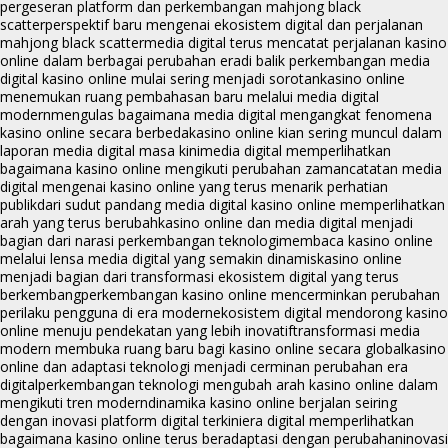
pergeseran platform dan perkembangan mahjong black
scatter
perspektif baru mengenai ekosistem digital dan perjalanan
mahjong black scatter
media digital terus mencatat perjalanan kasino
online dalam berbagai perubahan era
di balik perkembangan media
digital kasino online mulai sering menjadi sorotan
kasino online
menemukan ruang pembahasan baru melalui media digital
modern
mengulas bagaimana media digital mengangkat fenomena
kasino online secara berbeda
kasino online kian sering muncul dalam
laporan media digital masa kini
media digital memperlihatkan
bagaimana kasino online mengikuti perubahan zaman
catatan media
digital mengenai kasino online yang terus menarik perhatian
publik
dari sudut pandang media digital kasino online memperlihatkan
arah yang terus berubah
kasino online dan media digital menjadi
bagian dari narasi perkembangan teknologi
membaca kasino online
melalui lensa media digital yang semakin dinamis
kasino online
menjadi bagian dari transformasi ekosistem digital yang terus
berkembang
perkembangan kasino online mencerminkan perubahan
perilaku pengguna di era modern
ekosistem digital mendorong kasino
online menuju pendekatan yang lebih inovatif
transformasi media
modern membuka ruang baru bagi kasino online secara global
kasino
online dan adaptasi teknologi menjadi cerminan perubahan era
digital
perkembangan teknologi mengubah arah kasino online dalam
mengikuti tren modern
dinamika kasino online berjalan seiring
dengan inovasi platform digital terkini
era digital memperlihatkan
bagaimana kasino online terus beradaptasi dengan perubahan
inovasi