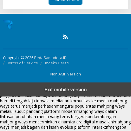
Copyright © 2026
RedaSamudera.ID
Terms of Service
Indeks Berita
Non AMP Version
mahjong ways dan cerita perubahan yang terus berkembang di
Exit mobile version
platform online
fenomena mahjong ways muncul bersama
pergeseran kebiasaan digital
mahjong ways menemukan momentum
baru di tengah laju inovasi media
dari komunitas ke media mahjong
ways terus menjadi perhatian
mengurai popularitas mahjong ways
melalui sudut pandang platform modern
mahjong ways dalam
lintasan perubahan media yang terus bergerak
perkembangan
mahjong ways mencerminkan dinamika era digital masa kini
mahjong
ways menjadi bagian dari kisah evolusi platform interaktif
mengapa