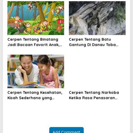
Pulang
o
n
Cerpen Tentang Binatang
Cerpen Tentang Batu
Jadi Bacaan Favorit Anak,
Gantung Di Danau Toba
Ini Daya Tariknya
Yang Masih Membuat Hati
Bergetar
Cerpen Tentang Kesehatan,
Cerpen Tentang Narkoba
Kisah Sederhana yang
Ketika Rasa Penasaran
Mengubah Cara Pandang
Menghancurkan Masa Muda
Hidup
Add Comment