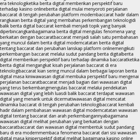
era teknologi
ketika berita digital memberikan perspektif baru
terhadap kasino online
berita digital mulai menyoroti perjalanan
baccarat di tengah perubahan platform modern
baccarat hadir dalam
rangkaian berita digital yang membahas perkembangan teknologi
di
balik berita digital baccarat kembali menjadi topik yang banyak
diperbincangkan
bagaimana berita digital mengulas fenomena yang
berkaitan dengan baccarat
baccarat menjadi salah satu pembahasan
yang muncul dalam berita digital modern
catatan berita digital
tentang baccarat dan perubahan lanskap platform online
mengikuti
perkembangan baccarat melalui sudut pandang berita digital
berita
digital memberikan perspektif baru terhadap dinamika baccarat
ketika
berita digital mengangkat kisah perjalanan baccarat di era
teknologi
baccarat kian sering muncul dalam berbagai laporan berita
digital masa kini
wawasan digital membuka perspektif baru mengenai
perjalanan baccarat
baccarat menjadi bagian dari wawasan digital
yang terus berkembang
mengulas baccarat melalui pendekatan
wawasan digital yang lebih luas
di balik baccarat terdapat wawasan
digital yang menarik untuk dicermati
wawasan digital mencatat
dinamika baccarat di tengah perubahan teknologi
baccarat kembali
hadir dalam pembahasan wawasan digital modern
catatan wawasan
digital tentang baccarat dan arah perkembangannya
bagaimana
wawasan digital melihat perubahan yang berkaitan dengan
baccarat
baccarat dan wawasan digital membentuk sudut pandang
baru di era modern
membaca fenomena baccarat dari sisi wawasan
digital masa kini
perspektif digital melihat bagaimana kasino online