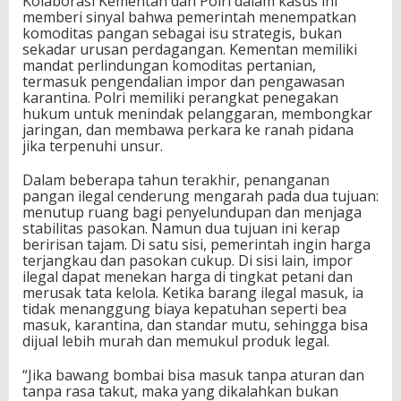
Kolaborasi Kementan dan Polri dalam kasus ini
memberi sinyal bahwa pemerintah menempatkan
komoditas pangan sebagai isu strategis, bukan
sekadar urusan perdagangan. Kementan memiliki
mandat perlindungan komoditas pertanian,
termasuk pengendalian impor dan pengawasan
karantina. Polri memiliki perangkat penegakan
hukum untuk menindak pelanggaran, membongkar
jaringan, dan membawa perkara ke ranah pidana
jika terpenuhi unsur.
Dalam beberapa tahun terakhir, penanganan
pangan ilegal cenderung mengarah pada dua tujuan:
menutup ruang bagi penyelundupan dan menjaga
stabilitas pasokan. Namun dua tujuan ini kerap
beririsan tajam. Di satu sisi, pemerintah ingin harga
terjangkau dan pasokan cukup. Di sisi lain, impor
ilegal dapat menekan harga di tingkat petani dan
merusak tata kelola. Ketika barang ilegal masuk, ia
tidak menanggung biaya kepatuhan seperti bea
masuk, karantina, dan standar mutu, sehingga bisa
dijual lebih murah dan memukul produk legal.
“Jika bawang bombai bisa masuk tanpa aturan dan
tanpa rasa takut, maka yang dikalahkan bukan