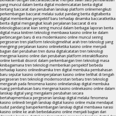
yang muncul dalam berita digital modern
catatan berita digital
tentang baccarat dan perubahan lanskap platform online
mengikuti
perkembangan baccarat melalui sudut pandang berita digital
berita
digital memberikan perspektif baru terhadap dinamika baccarat
ketika
berita digital mengangkat kisah perjalanan baccarat di era
teknologi
baccarat kian sering muncul dalam berbagai laporan berita
digital masa kini
tren teknologi membawa kasino online ke dalam
perbincangan baru di era modern
kasino online muncul seiring
pergeseran tren platform teknologi
melihat arah tren teknologi yang
mengiringi perjalanan kasino online
ketika kasino online menjadi
bagian dari perubahan tren dunia digital
catatan tren teknologi
mengenai kasino online dan perubahan platform interaktif
kasino
online kembali disorot dalam perkembangan tren teknologi masa
kini
bagaimana tren teknologi memberikan perspektif berbeda
terhadap kasino online
dinamika tren digital membuka pembahasan
baru seputar kasino online
perjalanan kasino online terlihat di tengah
pergeseran tren teknologi modern
sorotan terbaru tren teknologi
mengarah pada fenomena kasino online
lanskap digital membuka
ruang pembahasan baru mengenai kasino online
kasino online dalam
lanskap digital yang mengalami perubahan secara
bertahap
membaca pergeseran lanskap digital melalui fenomena
kasino online
di tengah lanskap digital kasino online mulai mendapat
sudut pandang baru
perkembangan lanskap digital membawa narasi
kasino online ke arah berbeda
kasino online menjadi bagian dari