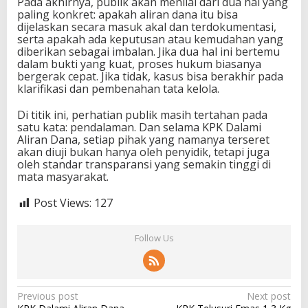
Pada akhirnya, publik akan menilai dari dua hal yang
paling konkret: apakah aliran dana itu bisa
dijelaskan secara masuk akal dan terdokumentasi,
serta apakah ada keputusan atau kemudahan yang
diberikan sebagai imbalan. Jika dua hal ini bertemu
dalam bukti yang kuat, proses hukum biasanya
bergerak cepat. Jika tidak, kasus bisa berakhir pada
klarifikasi dan pembenahan tata kelola.
Di titik ini, perhatian publik masih tertahan pada
satu kata: pendalaman. Dan selama KPK Dalami
Aliran Dana, setiap pihak yang namanya terseret
akan diuji bukan hanya oleh penyidik, tetapi juga
oleh standar transparansi yang semakin tinggi di
mata masyarakat.
Post Views:
127
Follow Us
P
Previous post
Next post