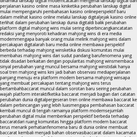
dinamika lanskap digital modern
catatan mengenai lanskap digital dan
perjalanan kasino online masa kini
ketika perubahan lanskap digital
mulai mempengaruhi pembahasan kasino online
perspektif baru
dalam melihat kasino online melalui lanskap digital
jejak kasino online
terlihat dalam perubahan lanskap dunia digital
di balik perubahan
platform digital mahjong wins mulai sering diperbincangkan
catatan
redaksi yang menyoroti kehadiran mahjong wins di era media
modern
mengapa banyak orang mulai melirik mahjong wins dalam
percakapan digital
arah baru media online membawa perspektif
berbeda terhadap mahjong wins
ketika diskusi komunitas mulai
membahas mahjong wins dari sudut pandang baru
fenomena yang
tidak disadari berkaitan dengan popularitas mahjong wins
membaca
sinyal perubahan yang muncul bersama mahjong wins
tidak hanya
soal tren mahjong wins kini jadi bahan observasi media
perjalanan
panjang menuju era platform modern bersama mahjong wins
apa
yang membuat percakapan tentang mahjong wins terus
bertambah
baccarat muncul dalam sorotan baru seiring perubahan
wajah platform interaktif
ketika baccarat menjadi bagian dari catatan
perubahan dunia digital
pergeseran tren online membawa baccarat ke
dalam perbincangan yang lebih luas
mengapa pembahasan baccarat
kembali muncul di tengah ramainya platform modern
sejumlah
perubahan digital mulai memberikan perspektif berbeda terhadap
baccarat
dari ruang komunitas hingga platform modern baccarat
terus menarik perhatian
fenomena baru di dunia online membuat
baccarat kembali menjadi bahan observasi
baccarat dalam kacamata