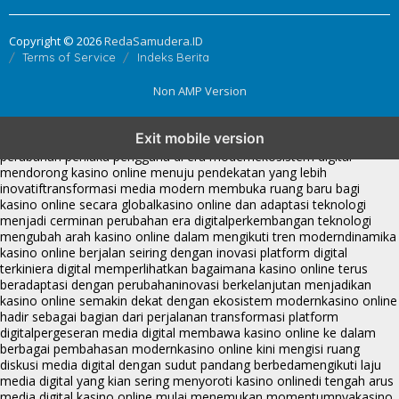
Copyright © 2026
RedaSamudera.ID
Terms of Service
Indeks Berita
Non AMP Version
kasino online menjadi bagian dari transformasi ekosistem digital
Exit mobile version
yang terus berkembang
perkembangan kasino online mencerminkan
perubahan perilaku pengguna di era modern
ekosistem digital
mendorong kasino online menuju pendekatan yang lebih
inovatif
transformasi media modern membuka ruang baru bagi
kasino online secara global
kasino online dan adaptasi teknologi
menjadi cerminan perubahan era digital
perkembangan teknologi
mengubah arah kasino online dalam mengikuti tren modern
dinamika
kasino online berjalan seiring dengan inovasi platform digital
terkini
era digital memperlihatkan bagaimana kasino online terus
beradaptasi dengan perubahan
inovasi berkelanjutan menjadikan
kasino online semakin dekat dengan ekosistem modern
kasino online
hadir sebagai bagian dari perjalanan transformasi platform
digital
pergeseran media digital membawa kasino online ke dalam
berbagai pembahasan modern
kasino online kini mengisi ruang
diskusi media digital dengan sudut pandang berbeda
mengikuti laju
media digital yang kian sering menyoroti kasino online
di tengah arus
media digital kasino online mulai menemukan momentumnya
kasino