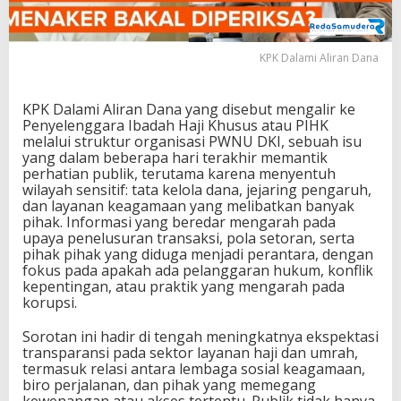
P
I
H
KPK Dalami Aliran Dana
K
L
e
KPK Dalami Aliran Dana yang disebut mengalir ke
w
Penyelenggara Ibadah Haji Khusus atau PIHK
a
melalui struktur organisasi PWNU DKI, sebuah isu
t
yang dalam beberapa hari terakhir memantik
P
perhatian publik, terutama karena menyentuh
W
wilayah sensitif: tata kelola dana, jejaring pengaruh,
N
dan layanan keagamaan yang melibatkan banyak
U
pihak. Informasi yang beredar mengarah pada
D
upaya penelusuran transaksi, pola setoran, serta
K
pihak pihak yang diduga menjadi perantara, dengan
I
fokus pada apakah ada pelanggaran hukum, konflik
?
kepentingan, atau praktik yang mengarah pada
korupsi.
Sorotan ini hadir di tengah meningkatnya ekspektasi
transparansi pada sektor layanan haji dan umrah,
termasuk relasi antara lembaga sosial keagamaan,
biro perjalanan, dan pihak yang memegang
kewenangan atau akses tertentu. Publik tidak hanya