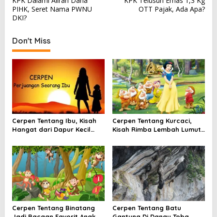
KPK Dalami Aliran Dana
KPK Telusuri Emas 1,3 Kg
o
PIHK, Seret Nama PWNU
OTT Pajak, Ada Apa?
s
DKI?
t
Don't Miss
n
a
v
i
g
a
Cerpen Tentang Ibu, Kisah
Cerpen Tentang Kurcaci,
t
Hangat dari Dapur Kecil
Kisah Rimba Lembah Lumut
yang Selalu Menunggu
yang Menyimpan Rahasia
i
Pulang
o
n
Cerpen Tentang Binatang
Cerpen Tentang Batu
Jadi Bacaan Favorit Anak,
Gantung Di Danau Toba