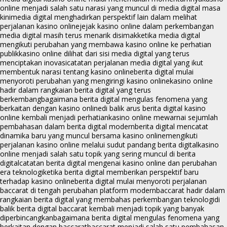
online menjadi salah satu narasi yang muncul di media digital masa
kini
media digital menghadirkan perspektif lain dalam melihat
perjalanan kasino online
jejak kasino online dalam perkembangan
media digital masih terus menarik disimak
ketika media digital
mengikuti perubahan yang membawa kasino online ke perhatian
publik
kasino online dilihat dari sisi media digital yang terus
menciptakan inovasi
catatan perjalanan media digital yang ikut
membentuk narasi tentang kasino online
berita digital mulai
menyoroti perubahan yang mengiringi kasino online
kasino online
hadir dalam rangkaian berita digital yang terus
berkembang
bagaimana berita digital mengulas fenomena yang
berkaitan dengan kasino online
di balik arus berita digital kasino
online kembali menjadi perhatian
kasino online mewarnai sejumlah
pembahasan dalam berita digital modern
berita digital mencatat
dinamika baru yang muncul bersama kasino online
mengikuti
perjalanan kasino online melalui sudut pandang berita digital
kasino
online menjadi salah satu topik yang sering muncul di berita
digital
catatan berita digital mengenai kasino online dan perubahan
era teknologi
ketika berita digital memberikan perspektif baru
terhadap kasino online
berita digital mulai menyoroti perjalanan
baccarat di tengah perubahan platform modern
baccarat hadir dalam
rangkaian berita digital yang membahas perkembangan teknologi
di
balik berita digital baccarat kembali menjadi topik yang banyak
diperbincangkan
bagaimana berita digital mengulas fenomena yang
berkaitan dengan baccarat
baccarat menjadi salah satu pembahasan