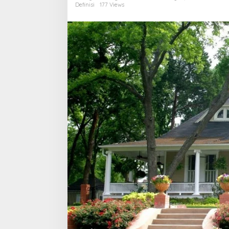
yang
Definisi
177 Views
Menentukan
Kualitas
Hidup