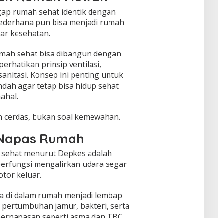
ap rumah sehat identik dengan
ederhana pun bisa menjadi rumah
sar kesehatan.
ah sehat bisa dibangun dengan
erhatikan prinsip ventilasi,
anitasi. Konsep ini penting untuk
dah agar tetap bisa hidup sehat
ahal.
n cerdas, bukan soal kemewahan.
i Napas Rumah
h sehat menurut Depkes adalah
i berfungsi mengalirkan udara segar
tor keluar.
ra di dalam rumah menjadi lembap
 pertumbuhan jamur, bakteri, serta
pernapasan seperti asma dan TBC.