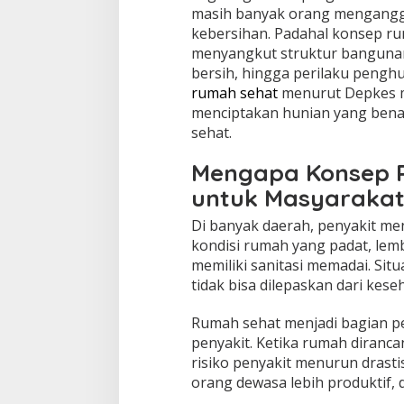
masih banyak orang mengangg
kebersihan. Padahal konsep rum
menyangkut struktur bangunan,
bersih, hingga perilaku pengh
rumah sehat
menurut Depkes m
menciptakan hunian yang ben
sehat.
Mengapa Konsep 
untuk Masyaraka
Di banyak daerah, penyakit m
kondisi rumah yang padat, lemba
memiliki sanitasi memadai. Sit
tidak bisa dilepaskan dari kese
Rumah sehat menjadi bagian pe
penyakit. Ketika rumah diranca
risiko penyakit menurun drasti
orang dewasa lebih produktif, 