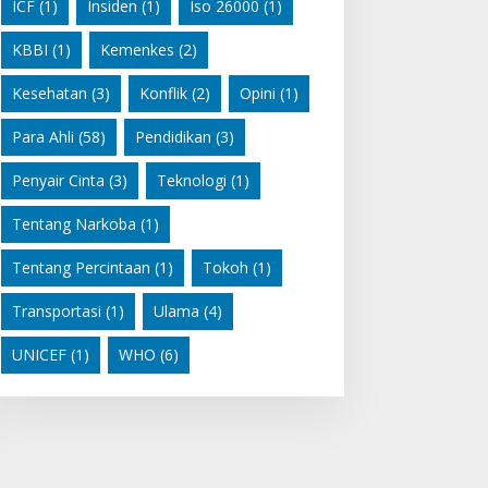
ICF
(1)
Insiden
(1)
Iso 26000
(1)
KBBI
(1)
Kemenkes
(2)
Kesehatan
(3)
Konflik
(2)
Opini
(1)
Para Ahli
(58)
Pendidikan
(3)
Penyair Cinta
(3)
Teknologi
(1)
Tentang Narkoba
(1)
Tentang Percintaan
(1)
Tokoh
(1)
Transportasi
(1)
Ulama
(4)
UNICEF
(1)
WHO
(6)