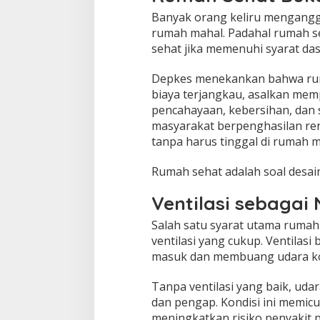
Banyak orang keliru mengangg
rumah mahal. Padahal rumah s
sehat jika memenuhi syarat da
Depkes menekankan bahwa rum
biaya terjangkau, asalkan memp
pencahayaan, kebersihan, dan s
masyarakat berpenghasilan ren
tanpa harus tinggal di rumah m
Rumah sehat adalah soal desai
Ventilasi sebaga
Salah satu syarat utama ruma
ventilasi yang cukup. Ventilas
masuk dan membuang udara ko
Tanpa ventilasi yang baik, uda
dan pengap. Kondisi ini memicu
meningkatkan risiko penyakit 