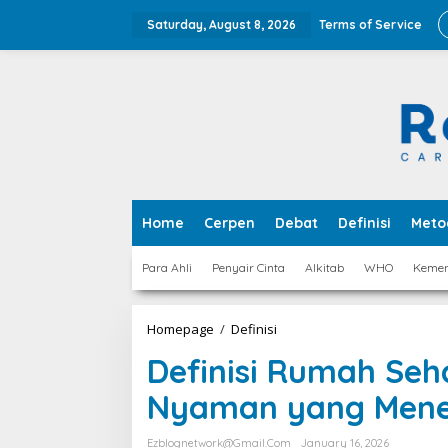
Skip
to
Saturday, August 8, 2026
Terms of Service
content
Home
Cerpen
Debat
Definisi
Meto
Para Ahli
Penyair Cinta
Alkitab
WHO
Keme
Definisi
Homepage
/
Definisi
Rumah
Definisi Rumah Seh
Sehat
Menurut
Nyaman yang Menen
Depkes
Hunian
Nyaman
Ezblognetwork@gmail.com
January 16, 2026