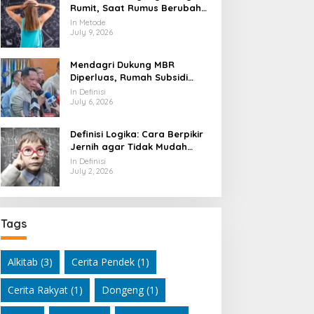
Rumit, Saat Rumus Berubah
Jadi Mesin Pembaca Alam
In Metode
Semesta
July 9, 2026
Mendagri Dukung MBR
Diperluas, Rumah Subsidi
Dibuka Lebih Lebar
In Definisi
July 6, 2026
Definisi Logika: Cara Berpikir
Jernih agar Tidak Mudah
Terseret Kesimpulan Keliru
In Definisi
July 2, 2026
Tags
Alkitab
(3)
Cerita Pendek
(1)
Cerita Rakyat
(1)
Dongeng
(1)