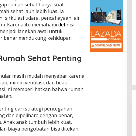
ap rumah sehat hanya soal
ah sehat jauh lebih luas. Ia
 sirkulasi udara, pencahayaan, air
uni. Karena itu memahami
definisi
enjadi langkah awal untuk
ar benar mendukung kehidupan
Rumah Sehat Penting
t
enular masih mudah menyebar karena
p, minim ventilasi, dan tidak
uasi ini memperlihatkan bahwa rumah
hatan.
nting dari strategi pencegahan
ng dan dipelihara dengan benar,
s. Anak anak tumbuh lebih kuat,
dan biaya pengobatan bisa ditekan.