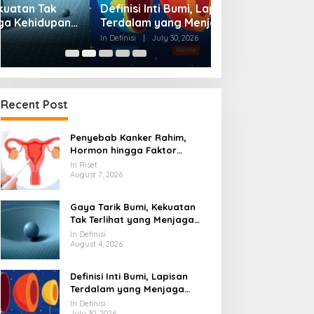
Definisi Inti Bumi, Lapisan
Sekolah Rakyat
Terdalam yang Menjaga
Dikebut, Stick o
Kehidupan Planet
Waktu Finishing
In Definisi
|
July 30, 2026
In Definisi
|
July 25, 20
Recent Post
Penyebab Kanker Rahim,
Hormon hingga Faktor
Genetik Perlu Diwaspadai
In Riset
August 7, 2026
Gaya Tarik Bumi, Kekuatan
Tak Terlihat yang Menjaga
Kehidupan Tetap Berpijak
In Definisi
August 4, 2026
Definisi Inti Bumi, Lapisan
Terdalam yang Menjaga
Kehidupan Planet
In Definisi
July 30, 2026