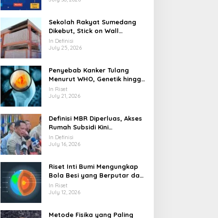
Sekolah Rakyat Sumedang
Dikebut, Stick on Wall
Pangkas Waktu Finishing
In Definisi
July 25, 2026
Penyebab Kanker Tulang
Menurut WHO, Genetik hingga
Paparan Radiasi
In Riset
July 21, 2026
Definisi MBR Diperluas, Akses
Rumah Subsidi Kini
Menjangkau Lebih Banyak
In Definisi
Warga
July 16, 2026
Riset Inti Bumi Mengungkap
Bola Besi yang Berputar dan
Berubah Bentuk
In Riset
July 12, 2026
Metode Fisika yang Paling