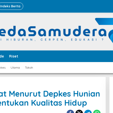
Indeks Berita
de
Riset
nkes
Ulama
Tokoh
at Menurut Depkes Hunian
tukan Kualitas Hidup