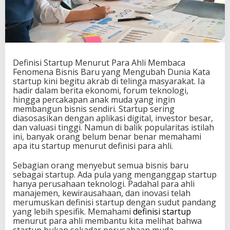
t
P
a
r
a
A
Definisi Startup Menurut Para Ahli Membaca
h
Fenomena Bisnis Baru yang Mengubah Dunia Kata
l
startup kini begitu akrab di telinga masyarakat. Ia
i
hadir dalam berita ekonomi, forum teknologi,
M
hingga percakapan anak muda yang ingin
e
membangun bisnis sendiri. Startup sering
m
diasosasikan dengan aplikasi digital, investor besar,
b
dan valuasi tinggi. Namun di balik popularitas istilah
a
ini, banyak orang belum benar benar memahami
c
apa itu startup menurut definisi para ahli.
a
F
Sebagian orang menyebut semua bisnis baru
e
sebagai startup. Ada pula yang menganggap startup
n
hanya perusahaan teknologi. Padahal para ahli
o
manajemen, kewirausahaan, dan inovasi telah
m
merumuskan definisi startup dengan sudut pandang
e
yang lebih spesifik. Memahami
definisi startup
n
menurut para ahli membantu kita melihat bahwa
a
startup bukan sekadar perusahaan muda,
B