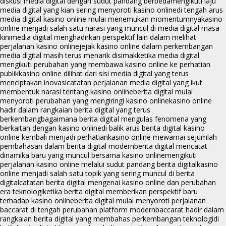
diskusi media digital dengan sudut pandang berbeda
mengikuti laju
media digital yang kian sering menyoroti kasino online
di tengah arus
media digital kasino online mulai menemukan momentumnya
kasino
online menjadi salah satu narasi yang muncul di media digital masa
kini
media digital menghadirkan perspektif lain dalam melihat
perjalanan kasino online
jejak kasino online dalam perkembangan
media digital masih terus menarik disimak
ketika media digital
mengikuti perubahan yang membawa kasino online ke perhatian
publik
kasino online dilihat dari sisi media digital yang terus
menciptakan inovasi
catatan perjalanan media digital yang ikut
membentuk narasi tentang kasino online
berita digital mulai
menyoroti perubahan yang mengiringi kasino online
kasino online
hadir dalam rangkaian berita digital yang terus
berkembang
bagaimana berita digital mengulas fenomena yang
berkaitan dengan kasino online
di balik arus berita digital kasino
online kembali menjadi perhatian
kasino online mewarnai sejumlah
pembahasan dalam berita digital modern
berita digital mencatat
dinamika baru yang muncul bersama kasino online
mengikuti
perjalanan kasino online melalui sudut pandang berita digital
kasino
online menjadi salah satu topik yang sering muncul di berita
digital
catatan berita digital mengenai kasino online dan perubahan
era teknologi
ketika berita digital memberikan perspektif baru
terhadap kasino online
berita digital mulai menyoroti perjalanan
baccarat di tengah perubahan platform modern
baccarat hadir dalam
rangkaian berita digital yang membahas perkembangan teknologi
di