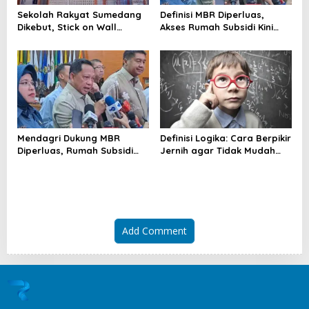
Sekolah Rakyat Sumedang
Definisi MBR Diperluas,
Dikebut, Stick on Wall
Akses Rumah Subsidi Kini
Pangkas Waktu Finishing
Menjangkau Lebih Banyak
Warga
Mendagri Dukung MBR
Definisi Logika: Cara Berpikir
Diperluas, Rumah Subsidi
Jernih agar Tidak Mudah
Dibuka Lebih Lebar
Terseret Kesimpulan Keliru
Add Comment