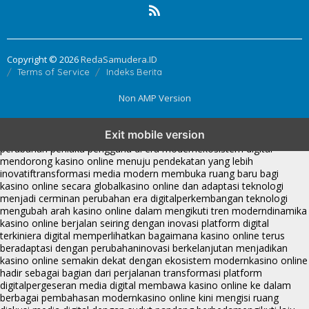
Copyright © 2026
RedaSamudera.ID
Terms of Service
Indeks Berita
Non AMP Version
kasino online menjadi bagian dari transformasi ekosistem digital
Exit mobile version
yang terus berkembang
perkembangan kasino online mencerminkan
perubahan perilaku pengguna di era modern
ekosistem digital
mendorong kasino online menuju pendekatan yang lebih
inovatif
transformasi media modern membuka ruang baru bagi
kasino online secara global
kasino online dan adaptasi teknologi
menjadi cerminan perubahan era digital
perkembangan teknologi
mengubah arah kasino online dalam mengikuti tren modern
dinamika
kasino online berjalan seiring dengan inovasi platform digital
terkini
era digital memperlihatkan bagaimana kasino online terus
beradaptasi dengan perubahan
inovasi berkelanjutan menjadikan
kasino online semakin dekat dengan ekosistem modern
kasino online
hadir sebagai bagian dari perjalanan transformasi platform
digital
pergeseran media digital membawa kasino online ke dalam
berbagai pembahasan modern
kasino online kini mengisi ruang