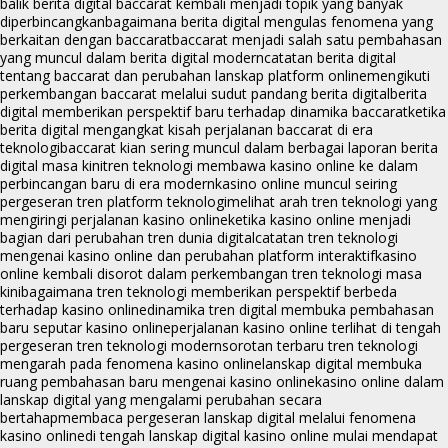
balik berita digital baccarat kembali menjadi topik yang banyak
diperbincangkan
bagaimana berita digital mengulas fenomena yang
berkaitan dengan baccarat
baccarat menjadi salah satu pembahasan
yang muncul dalam berita digital modern
catatan berita digital
tentang baccarat dan perubahan lanskap platform online
mengikuti
perkembangan baccarat melalui sudut pandang berita digital
berita
digital memberikan perspektif baru terhadap dinamika baccarat
ketika
berita digital mengangkat kisah perjalanan baccarat di era
teknologi
baccarat kian sering muncul dalam berbagai laporan berita
digital masa kini
tren teknologi membawa kasino online ke dalam
perbincangan baru di era modern
kasino online muncul seiring
pergeseran tren platform teknologi
melihat arah tren teknologi yang
mengiringi perjalanan kasino online
ketika kasino online menjadi
bagian dari perubahan tren dunia digital
catatan tren teknologi
mengenai kasino online dan perubahan platform interaktif
kasino
online kembali disorot dalam perkembangan tren teknologi masa
kini
bagaimana tren teknologi memberikan perspektif berbeda
terhadap kasino online
dinamika tren digital membuka pembahasan
baru seputar kasino online
perjalanan kasino online terlihat di tengah
pergeseran tren teknologi modern
sorotan terbaru tren teknologi
mengarah pada fenomena kasino online
lanskap digital membuka
ruang pembahasan baru mengenai kasino online
kasino online dalam
lanskap digital yang mengalami perubahan secara
bertahap
membaca pergeseran lanskap digital melalui fenomena
kasino online
di tengah lanskap digital kasino online mulai mendapat