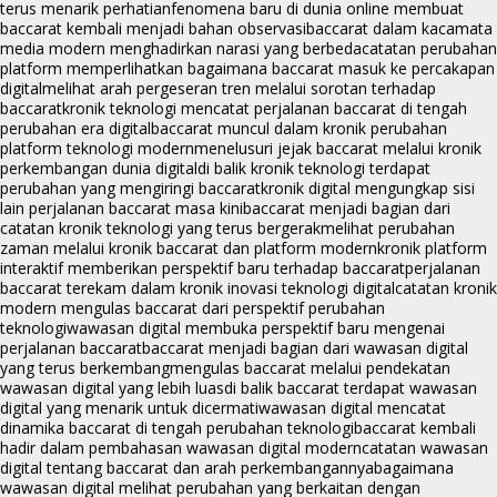
terus menarik perhatian
fenomena baru di dunia online membuat
baccarat kembali menjadi bahan observasi
baccarat dalam kacamata
media modern menghadirkan narasi yang berbeda
catatan perubahan
platform memperlihatkan bagaimana baccarat masuk ke percakapan
digital
melihat arah pergeseran tren melalui sorotan terhadap
baccarat
kronik teknologi mencatat perjalanan baccarat di tengah
perubahan era digital
baccarat muncul dalam kronik perubahan
platform teknologi modern
menelusuri jejak baccarat melalui kronik
perkembangan dunia digital
di balik kronik teknologi terdapat
perubahan yang mengiringi baccarat
kronik digital mengungkap sisi
lain perjalanan baccarat masa kini
baccarat menjadi bagian dari
catatan kronik teknologi yang terus bergerak
melihat perubahan
zaman melalui kronik baccarat dan platform modern
kronik platform
interaktif memberikan perspektif baru terhadap baccarat
perjalanan
baccarat terekam dalam kronik inovasi teknologi digital
catatan kronik
modern mengulas baccarat dari perspektif perubahan
teknologi
wawasan digital membuka perspektif baru mengenai
perjalanan baccarat
baccarat menjadi bagian dari wawasan digital
yang terus berkembang
mengulas baccarat melalui pendekatan
wawasan digital yang lebih luas
di balik baccarat terdapat wawasan
digital yang menarik untuk dicermati
wawasan digital mencatat
dinamika baccarat di tengah perubahan teknologi
baccarat kembali
hadir dalam pembahasan wawasan digital modern
catatan wawasan
digital tentang baccarat dan arah perkembangannya
bagaimana
wawasan digital melihat perubahan yang berkaitan dengan