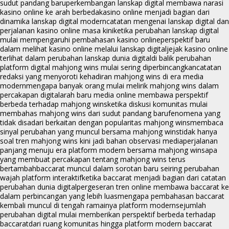
sudut pandang baru
perkembangan lanskap digital membawa narasi
kasino online ke arah berbeda
kasino online menjadi bagian dari
dinamika lanskap digital modern
catatan mengenai lanskap digital dan
perjalanan kasino online masa kini
ketika perubahan lanskap digital
mulai mempengaruhi pembahasan kasino online
perspektif baru
dalam melihat kasino online melalui lanskap digital
jejak kasino online
terlihat dalam perubahan lanskap dunia digital
di balik perubahan
platform digital mahjong wins mulai sering diperbincangkan
catatan
redaksi yang menyoroti kehadiran mahjong wins di era media
modern
mengapa banyak orang mulai melirik mahjong wins dalam
percakapan digital
arah baru media online membawa perspektif
berbeda terhadap mahjong wins
ketika diskusi komunitas mulai
membahas mahjong wins dari sudut pandang baru
fenomena yang
tidak disadari berkaitan dengan popularitas mahjong wins
membaca
sinyal perubahan yang muncul bersama mahjong wins
tidak hanya
soal tren mahjong wins kini jadi bahan observasi media
perjalanan
panjang menuju era platform modern bersama mahjong wins
apa
yang membuat percakapan tentang mahjong wins terus
bertambah
baccarat muncul dalam sorotan baru seiring perubahan
wajah platform interaktif
ketika baccarat menjadi bagian dari catatan
perubahan dunia digital
pergeseran tren online membawa baccarat ke
dalam perbincangan yang lebih luas
mengapa pembahasan baccarat
kembali muncul di tengah ramainya platform modern
sejumlah
perubahan digital mulai memberikan perspektif berbeda terhadap
baccarat
dari ruang komunitas hingga platform modern baccarat