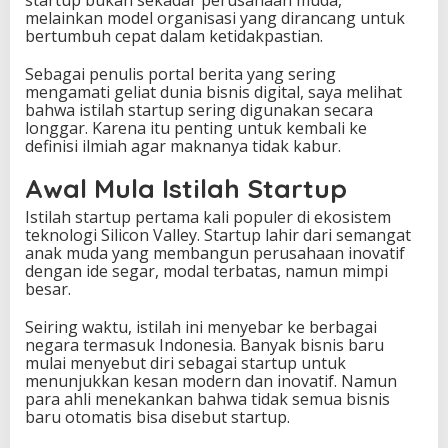
melainkan model organisasi yang dirancang untuk
i
bertumbuh cepat dalam ketidakpastian.
s
n
i
Sebagai penulis portal berita yang sering
s
mengamati geliat dunia bisnis digital, saya melihat
B
bahwa istilah startup sering digunakan secara
a
longgar. Karena itu penting untuk kembali ke
r
definisi ilmiah agar maknanya tidak kabur.
u
y
Awal Mula Istilah Startup
a
n
Istilah startup pertama kali populer di ekosistem
g
teknologi Silicon Valley. Startup lahir dari semangat
M
anak muda yang membangun perusahaan inovatif
e
dengan ide segar, modal terbatas, namun mimpi
n
besar.
g
u
Seiring waktu, istilah ini menyebar ke berbagai
b
negara termasuk Indonesia. Banyak bisnis baru
a
mulai menyebut diri sebagai startup untuk
h
menunjukkan kesan modern dan inovatif. Namun
D
para ahli menekankan bahwa tidak semua bisnis
u
baru otomatis bisa disebut startup.
n