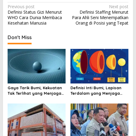
P
Previous post
Next post
Definisi Status Gizi Menurut
Definisi Staffing Menurut
o
WHO Cara Dunia Membaca
Para Ahli Seni Menempatkan
s
Kesehatan Manusia
Orang di Posisi yang Tepat
t
Don't Miss
n
a
v
i
g
a
Gaya Tarik Bumi, Kekuatan
Definisi Inti Bumi, Lapisan
t
Tak Terlihat yang Menjaga
Terdalam yang Menjaga
Kehidupan Tetap Berpijak
Kehidupan Planet
i
o
n