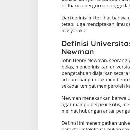
tridharma perguruan tinggi da
Dari definisi ini terlihat bahwa
tetapi juga menciptakan ilmu 
masyarakat.
Definisi Universi
Newman
John Henry Newman, seorang p
belas, mendefinisikan universi
pengetahuan diajarkan secara u
adalah ruang untuk membentuk 
sekadar tempat memperoleh ket
Newman menekankan bahwa univ
agar mampu berpikir kritis, me
melihat hubungan antar penge
Definisi ini menempatkan univ
karakter intelektual, bukan sek