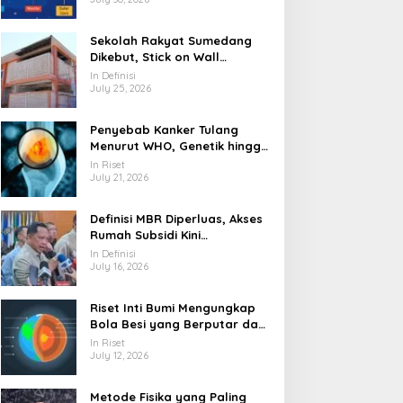
Sekolah Rakyat Sumedang
Dikebut, Stick on Wall
Pangkas Waktu Finishing
In Definisi
July 25, 2026
Penyebab Kanker Tulang
Menurut WHO, Genetik hingga
Paparan Radiasi
In Riset
July 21, 2026
Definisi MBR Diperluas, Akses
Rumah Subsidi Kini
Menjangkau Lebih Banyak
In Definisi
Warga
July 16, 2026
Riset Inti Bumi Mengungkap
Bola Besi yang Berputar dan
Berubah Bentuk
In Riset
July 12, 2026
Metode Fisika yang Paling