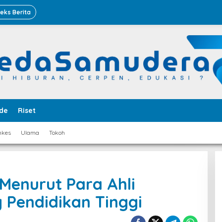
deks Berita
de
Riset
nkes
Ulama
Tokoh
s Menurut Para Ahli
Pendidikan Tinggi