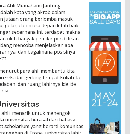
Para Ahli Memahami Jantung
adalah kata yang akrab dalam
un jutaan orang berlomba masuk
, gelar, dan masa depan lebih baik.
engar sederhana ini, terdapat makna
an oleh banyak pemikir pendidikan
 bidang mencoba menjelaskan apa
erannya, dan bagaimana posisinya
at.
menurut para ahli membantu kita
n sekadar gedung tempat kuliah. Ia
radaban, dan ruang lahirnya ide ide
nia.
niversitas
a ahli, menarik untuk menengok
ata universitas berasal dari bahasa
et scholarium yang berarti komunitas
tengahan di Eropa, universitas lahir