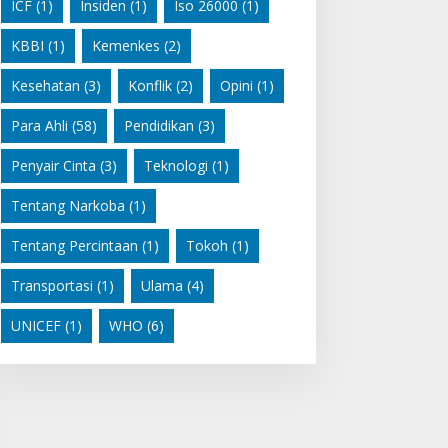
ICF
(1)
Insiden
(1)
Iso 26000
(1)
KBBI
(1)
Kemenkes
(2)
Kesehatan
(3)
Konflik
(2)
Opini
(1)
Para Ahli
(58)
Pendidikan
(3)
Penyair Cinta
(3)
Teknologi
(1)
Tentang Narkoba
(1)
Tentang Percintaan
(1)
Tokoh
(1)
Transportasi
(1)
Ulama
(4)
UNICEF
(1)
WHO
(6)