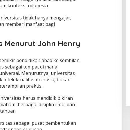
lam konteks Indonesia.
 universitas tidak hanya mengajar,
dan memberi manfaat bagi
tas Menurut John Henry
emikir pendidikan abad ke sembilan
tas sebagai tempat di mana
niversal. Menurutnya, universitas
intelektualitas manusia, bukan
erampilan praktis.
ersitas harus mendidik pikiran
mahami berbagai disiplin ilmu, dan
tahuan.
ersitas sebagai pusat pembentukan
adar pabrik lulusan.