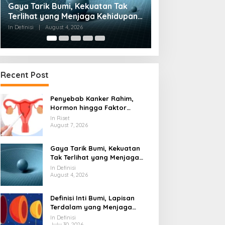
Definisi Inti Bumi, Lapisan
Sekolah Rakyat
Terdalam yang Menjaga
Dikebut, Stick o
Kehidupan Planet
Waktu Finishing
In Definisi
|
July 30, 2026
In Definisi
|
July 25, 20
Recent Post
Penyebab Kanker Rahim,
Hormon hingga Faktor
Genetik Perlu Diwaspadai
In Riset
August 7, 2026
Gaya Tarik Bumi, Kekuatan
Tak Terlihat yang Menjaga
Kehidupan Tetap Berpijak
In Definisi
August 4, 2026
Definisi Inti Bumi, Lapisan
Terdalam yang Menjaga
Kehidupan Planet
In Definisi
July 30, 2026