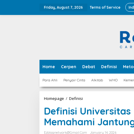
Skip
to
Friday, August 7, 2026
Terms of Service
In
content
Home
Cerpen
Debat
Definisi
Meto
Para Ahli
Penyair Cinta
Alkitab
WHO
Keme
Definisi
Homepage
/
Definisi
Universitas
Definisi Universita
Menurut
Para
Memahami Jantung 
Ahli
Memahami
Jantung
Ezblognetwork@gmail.com
January 14, 2026