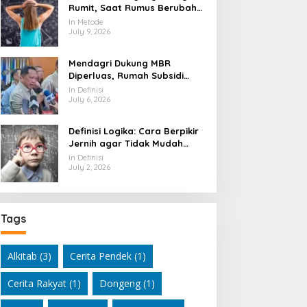
Rumit, Saat Rumus Berubah
Jadi Mesin Pembaca Alam
In Metode
Semesta
July 9, 2026
Mendagri Dukung MBR
Diperluas, Rumah Subsidi
Dibuka Lebih Lebar
In Definisi
July 6, 2026
Definisi Logika: Cara Berpikir
Jernih agar Tidak Mudah
Terseret Kesimpulan Keliru
In Definisi
July 2, 2026
Tags
Alkitab
(3)
Cerita Pendek
(1)
Cerita Rakyat
(1)
Dongeng
(1)