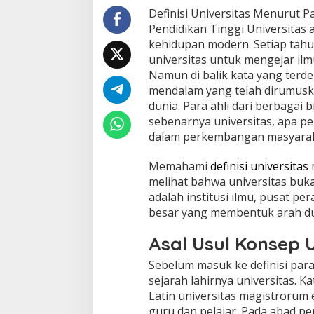
Definisi Universitas Menurut 
Pendidikan Tinggi Universitas 
kehidupan modern. Setiap tah
universitas untuk mengejar ilmu
Namun di balik kata yang terd
mendalam yang telah dirumusk
dunia. Para ahli dari berbagai
sebenarnya universitas, apa p
dalam perkembangan masyarak
Memahami
definisi universitas
melihat bahwa universitas buka
adalah institusi ilmu, pusat pe
besar yang membentuk arah du
Asal Usul Konsep U
Sebelum masuk ke definisi par
sejarah lahirnya universitas. K
Latin universitas magistrorum 
guru dan pelajar. Pada abad per