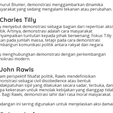
nurut Blumer, demonstrasi menggambarkan dinamika
yarakat yang sedang mengalami tekanan atau perubahan.
 Charles Tilly
ly menyebut demonstrasi sebagai bagian dari repertoar aksi
itik. Artinya, demonstrasi adalah cara masyarakat
yampaikan tuntutan kepada pihak berwenang. Fokus Tilly
an pada jumlah massa, tetapi pada cara demonstrasi
bangun komunikasi politik antara rakyat dan negara.
lly menghubungkan demonstrasi dengan perkembangan
okrasi modern.
 John Rawls
am perspektif filsafat politik, Rawls mendefinisikan
onstrasi sebagai civil disobedience atau bentuk
idakpatuhan sipil yang dilakukan secara sadar, terbuka, dan
pa kekerasan untuk menolak kebijakan yang dianggap tida
l. Bagi Rawls, demonstrasi lahir dari rasa moral masyarakat.
dangan ini sering digunakan untuk menjelaskan aksi damai