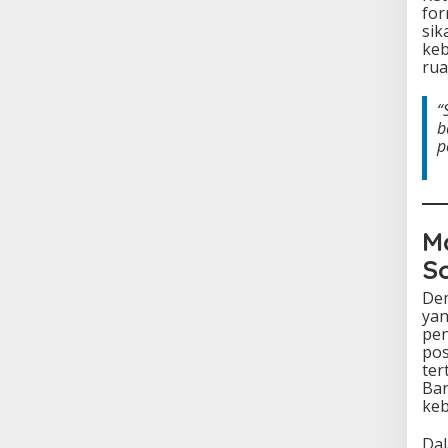
for
sik
keb
rua
“
b
p
M
So
Dem
yan
pen
pos
ter
Ban
keb
Dal