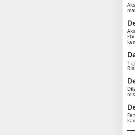
Aks
mar
De
Aks
khu
kem
De
Tuj
Bia
D
Dil
mis
De
Fen
kam