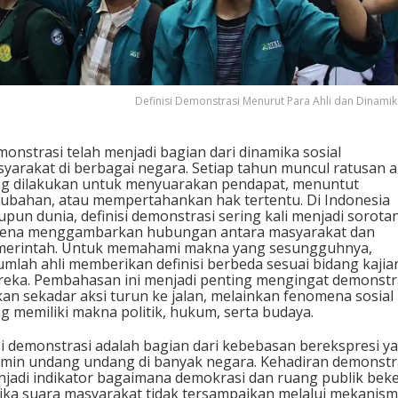
n
u
r
u
t
P
Definisi Demonstrasi Menurut Para Ahli dan Dinami
a
r
a
onstrasi telah menjadi bagian dari dinamika sosial
A
yarakat di berbagai negara. Setiap tahun muncul ratusan a
h
g dilakukan untuk menyuarakan pendapat, menuntut
l
ubahan, atau mempertahankan hak tertentu. Di Indonesia
i
pun dunia, definisi demonstrasi sering kali menjadi sorota
d
rena menggambarkan hubungan antara masyarakat dan
a
merintah. Untuk memahami makna yang sesungguhnya,
n
umlah ahli memberikan definisi berbeda sesuai bidang kajia
D
eka. Pembahasan ini menjadi penting mengingat demonstr
i
an sekadar aksi turun ke jalan, melainkan fenomena sosial
n
g memiliki makna politik, hukum, serta budaya.
a
m
i demonstrasi adalah bagian dari kebebasan berekspresi y
i
amin undang undang di banyak negara. Kehadiran demonstr
k
jadi indikator bagaimana demokrasi dan ruang publik beke
a
ika suara masyarakat tidak tersampaikan melalui mekanis
n