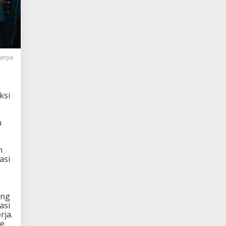
kanya
ksi
n
n
asi
ang
asi
rja.
me