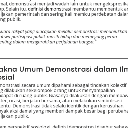
mal, demonstrasi menjadi wadah lain untuk mengekspresik
y
ap. Selain itu,
definisi demonstrasi
membantu membentuk a
a
ijakan pemerintah dan sering kali memicu perdebatan dala
ng publik.
Suara rakyat yang diucapkan melalui demonstrasi menunjukkan
ahwa partisipasi publik masih hidup dan memegang peran
enting dalam mengarahkan perjalanan bangsa.”
akna Umum Demonstrasi dalam Il
sial
onstrasi secara umum dipahami sebagai tindakan kolektif
g dilakukan sekelompok orang untuk menyampaikan
dapat di ruang publik. Biasanya dilakukan dengan memba
ter, orasi, berjalan bersama, atau melakukan simbolisasi
tentu. Demonstrasi tidak selalu identik dengan kerusuhan.
yak aksi damai yang memberi dampak besar bagi perubah
ijakan publik.
am perspektif sosiologi, definisi demonstrasi disebut sebag