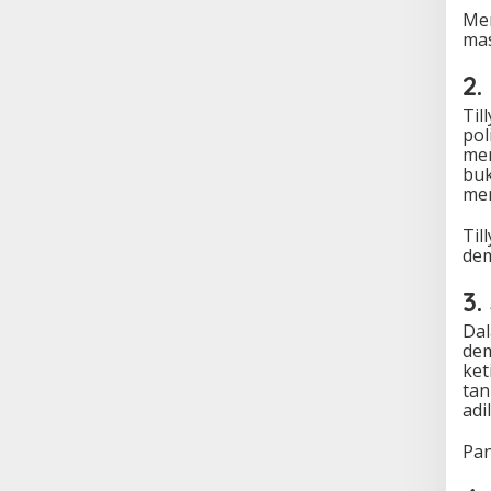
Me
mas
2.
Til
pol
men
buk
mem
Ti
dem
3.
Dal
dem
ket
tan
adi
Pan