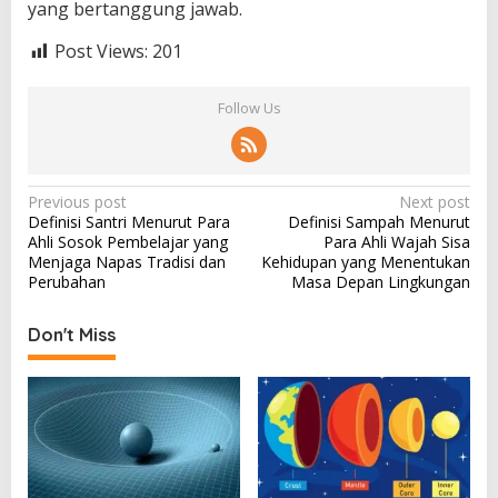
yang bertanggung jawab.
Post Views:
201
Follow Us
P
Previous post
Next post
Definisi Santri Menurut Para
Definisi Sampah Menurut
o
Ahli Sosok Pembelajar yang
Para Ahli Wajah Sisa
s
Menjaga Napas Tradisi dan
Kehidupan yang Menentukan
Perubahan
Masa Depan Lingkungan
t
n
Don't Miss
a
v
i
g
a