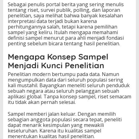
Sebagai penulis portal berita yang sering menulis
a
tentang riset, survei publik, polling, dan laporan
m
penelitian, saya melihat bahwa banyak kesalahan
D
interpretasi data terjadi bukan karena
u
perhitungannya salah, tetapi karena pemilihan
n
sampel yang keliru. Itulah mengapa memahami
i
definisi sampel menurut para ahli menjadi fondasi
a
penting sebelum bicara tentang hasil penelitian.
P
e
Mengapa Konsep Sampel
n
e
Menjadi Kunci Penelitian
l
i
Penelitian modern bertumpu pada data. Namun
t
mengumpulkan data dari seluruh populasi sering
i
kali mustahil. Bayangkan meneliti seluruh penduduk
a
sebuah negara atau seluruh pelanggan sebuah
n
aplikasi global. Tanpa konsep sampel, riset semacam
itu tidak akan pernah selesai.
Sampel memberi jalan keluar. Dengan memilih
sebagian anggota populasi secara tepat, peneliti
dapat menarik kesimpulan yang mewakili
keseluruhan. Karena itu kualitas sampel
menentukan kualitas hasil penelitian.