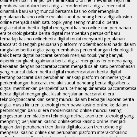
online kembali menjadi perhatian
kasino online mewarnai sejumlah
pembahasan dalam berita digital modern
berita digital mencatat
dinamika baru yang muncul bersama kasino online
mengikuti
perjalanan kasino online melalui sudut pandang berita digital
kasino
online menjadi salah satu topik yang sering muncul di berita
digital
catatan berita digital mengenai kasino online dan perubahan
era teknologi
ketika berita digital memberikan perspektif baru
terhadap kasino online
berita digital mulai menyoroti perjalanan
baccarat di tengah perubahan platform modern
baccarat hadir dalam
rangkaian berita digital yang membahas perkembangan teknologi
di
balik berita digital baccarat kembali menjadi topik yang banyak
diperbincangkan
bagaimana berita digital mengulas fenomena yang
berkaitan dengan baccarat
baccarat menjadi salah satu pembahasan
yang muncul dalam berita digital modern
catatan berita digital
tentang baccarat dan perubahan lanskap platform online
mengikuti
perkembangan baccarat melalui sudut pandang berita digital
berita
digital memberikan perspektif baru terhadap dinamika baccarat
ketika
berita digital mengangkat kisah perjalanan baccarat di era
teknologi
baccarat kian sering muncul dalam berbagai laporan berita
digital masa kini
tren teknologi membawa kasino online ke dalam
perbincangan baru di era modern
kasino online muncul seiring
pergeseran tren platform teknologi
melihat arah tren teknologi yang
mengiringi perjalanan kasino online
ketika kasino online menjadi
bagian dari perubahan tren dunia digital
catatan tren teknologi
mengenai kasino online dan perubahan platform interaktif
kasino