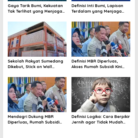
t
Gaya Tarik Bumi, Kekuatan
Definisi Inti Bumi, Lapisan
Tak Terlihat yang Menjaga
Terdalam yang Menjaga
i
Kehidupan Tetap Berpijak
Kehidupan Planet
o
n
Sekolah Rakyat Sumedang
Definisi MBR Diperluas,
Dikebut, Stick on Wall
Akses Rumah Subsidi Kini
Pangkas Waktu Finishing
Menjangkau Lebih Banyak
Warga
Mendagri Dukung MBR
Definisi Logika: Cara Berpikir
Diperluas, Rumah Subsidi
Jernih agar Tidak Mudah
Dibuka Lebih Lebar
Terseret Kesimpulan Keliru