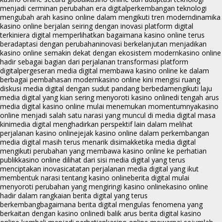
menjadi cerminan perubahan era digital
perkembangan teknologi
mengubah arah kasino online dalam mengikuti tren modern
dinamika
kasino online berjalan seiring dengan inovasi platform digital
terkini
era digital memperlihatkan bagaimana kasino online terus
beradaptasi dengan perubahan
inovasi berkelanjutan menjadikan
kasino online semakin dekat dengan ekosistem modern
kasino online
hadir sebagai bagian dari perjalanan transformasi platform
digital
pergeseran media digital membawa kasino online ke dalam
berbagai pembahasan modern
kasino online kini mengisi ruang
diskusi media digital dengan sudut pandang berbeda
mengikuti laju
media digital yang kian sering menyoroti kasino online
di tengah arus
media digital kasino online mulai menemukan momentumnya
kasino
online menjadi salah satu narasi yang muncul di media digital masa
kini
media digital menghadirkan perspektif lain dalam melihat
perjalanan kasino online
jejak kasino online dalam perkembangan
media digital masih terus menarik disimak
ketika media digital
mengikuti perubahan yang membawa kasino online ke perhatian
publik
kasino online dilihat dari sisi media digital yang terus
menciptakan inovasi
catatan perjalanan media digital yang ikut
membentuk narasi tentang kasino online
berita digital mulai
menyoroti perubahan yang mengiringi kasino online
kasino online
hadir dalam rangkaian berita digital yang terus
berkembang
bagaimana berita digital mengulas fenomena yang
berkaitan dengan kasino online
di balik arus berita digital kasino