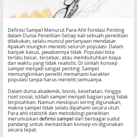
P
a
r
a
A
Definisi Sampel Menurut Para Ahli Fondasi Penting
h
dalam Dunia Penelitian Setiap kali sebuah penelitian
l
dilakukan, selalu muncul pertanyaan mendasar.
i
Apakah mungkin meneliti seluruh populasi. Dalam
F
banyak kasus, jawabannya tidak. Populasi bisa
o
terlalu besar, tersebar, atau membutuhkan biaya
n
dan waktu yang tidak realistis. Di sinilah konsep
d
sampel menjadi sangat penting. Sampel
a
memungkinkan peneliti memahami karakter
s
populasi tanpa harus meneliti semuanya.
i
P
Dalam dunia akademik, bisnis, kesehatan, hingga
e
riset sosial, istilah sampel menjadi bagian yang tidak
n
terpisahkan. Namun meskipun sering digunakan,
t
makna sampel tidak selalu dipahami secara utuh.
i
Para ahli statistik dan metodologi penelitian
n
merumuskan
definisi sampel
dari berbagai sudut
g
pandang untuk memastikan konsep ini digunakan
d
secara tepat.
a
l