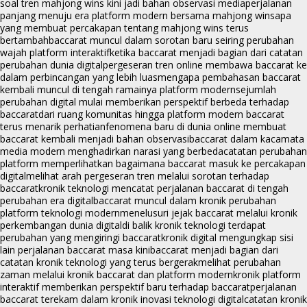
soal tren mahjong wins kini jadi bahan observasi media
perjalanan
panjang menuju era platform modern bersama mahjong wins
apa
yang membuat percakapan tentang mahjong wins terus
bertambah
baccarat muncul dalam sorotan baru seiring perubahan
wajah platform interaktif
ketika baccarat menjadi bagian dari catatan
perubahan dunia digital
pergeseran tren online membawa baccarat ke
dalam perbincangan yang lebih luas
mengapa pembahasan baccarat
kembali muncul di tengah ramainya platform modern
sejumlah
perubahan digital mulai memberikan perspektif berbeda terhadap
baccarat
dari ruang komunitas hingga platform modern baccarat
terus menarik perhatian
fenomena baru di dunia online membuat
baccarat kembali menjadi bahan observasi
baccarat dalam kacamata
media modern menghadirkan narasi yang berbeda
catatan perubahan
platform memperlihatkan bagaimana baccarat masuk ke percakapan
digital
melihat arah pergeseran tren melalui sorotan terhadap
baccarat
kronik teknologi mencatat perjalanan baccarat di tengah
perubahan era digital
baccarat muncul dalam kronik perubahan
platform teknologi modern
menelusuri jejak baccarat melalui kronik
perkembangan dunia digital
di balik kronik teknologi terdapat
perubahan yang mengiringi baccarat
kronik digital mengungkap sisi
lain perjalanan baccarat masa kini
baccarat menjadi bagian dari
catatan kronik teknologi yang terus bergerak
melihat perubahan
zaman melalui kronik baccarat dan platform modern
kronik platform
interaktif memberikan perspektif baru terhadap baccarat
perjalanan
baccarat terekam dalam kronik inovasi teknologi digital
catatan kronik