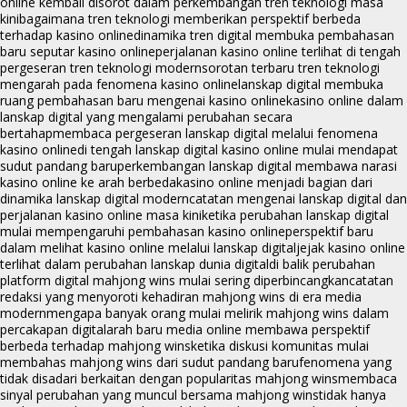
online kembali disorot dalam perkembangan tren teknologi masa
kini
bagaimana tren teknologi memberikan perspektif berbeda
terhadap kasino online
dinamika tren digital membuka pembahasan
baru seputar kasino online
perjalanan kasino online terlihat di tengah
pergeseran tren teknologi modern
sorotan terbaru tren teknologi
mengarah pada fenomena kasino online
lanskap digital membuka
ruang pembahasan baru mengenai kasino online
kasino online dalam
lanskap digital yang mengalami perubahan secara
bertahap
membaca pergeseran lanskap digital melalui fenomena
kasino online
di tengah lanskap digital kasino online mulai mendapat
sudut pandang baru
perkembangan lanskap digital membawa narasi
kasino online ke arah berbeda
kasino online menjadi bagian dari
dinamika lanskap digital modern
catatan mengenai lanskap digital dan
perjalanan kasino online masa kini
ketika perubahan lanskap digital
mulai mempengaruhi pembahasan kasino online
perspektif baru
dalam melihat kasino online melalui lanskap digital
jejak kasino online
terlihat dalam perubahan lanskap dunia digital
di balik perubahan
platform digital mahjong wins mulai sering diperbincangkan
catatan
redaksi yang menyoroti kehadiran mahjong wins di era media
modern
mengapa banyak orang mulai melirik mahjong wins dalam
percakapan digital
arah baru media online membawa perspektif
berbeda terhadap mahjong wins
ketika diskusi komunitas mulai
membahas mahjong wins dari sudut pandang baru
fenomena yang
tidak disadari berkaitan dengan popularitas mahjong wins
membaca
sinyal perubahan yang muncul bersama mahjong wins
tidak hanya