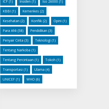
ICF
(1)
Insiden
(1)
Iso 26000
(1)
KBBI
(1)
Kemenkes
(2)
Kesehatan
(2)
Konflik
(2)
Opini
(1)
Para Ahli
(58)
Pendidikan
(3)
Penyair Cinta
(3)
Teknologi
(1)
Tentang Narkoba
(1)
Tentang Percintaan
(1)
Tokoh
(1)
Transportasi
(1)
Ulama
(4)
UNICEF
(1)
WHO
(6)