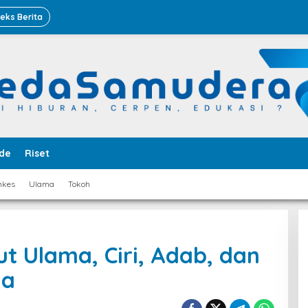
deks Berita
de
Riset
nkes
Ulama
Tokoh
t Ulama, Ciri, Adab, dan
ya