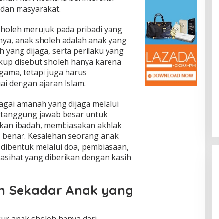
 dan masyarakat.
sholeh merujuk pada pribadi yang
inya, anak sholeh adalah anak yang
h yang dijaga, serta perilaku yang
kup disebut sholeh hanya karena
ama, tetapi juga harus
i dengan ajaran Islam.
agai amanah yang dijaga melalui
i tanggung jawab besar untuk
kan ibadah, membiasakan akhlak
 benar. Kesalehan seorang anak
Ia dibentuk melalui doa, pembiasaan,
asihat yang diberikan dengan kasih
n Sekadar Anak yang
ur anak sholeh hanya dari