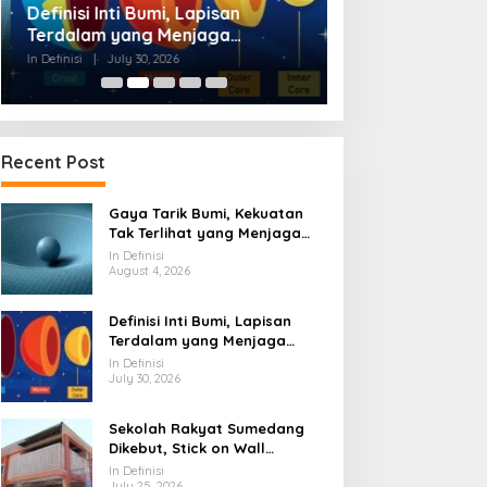
Definisi Inti Bumi, Lapisan
Sekolah Rakyat
Terdalam yang Menjaga
Dikebut, Stick o
Kehidupan Planet
Waktu Finishing
In Definisi
|
July 30, 2026
In Definisi
|
July 25, 20
Recent Post
Gaya Tarik Bumi, Kekuatan
Tak Terlihat yang Menjaga
Kehidupan Tetap Berpijak
In Definisi
August 4, 2026
Definisi Inti Bumi, Lapisan
Terdalam yang Menjaga
Kehidupan Planet
In Definisi
July 30, 2026
Sekolah Rakyat Sumedang
Dikebut, Stick on Wall
Pangkas Waktu Finishing
In Definisi
July 25, 2026