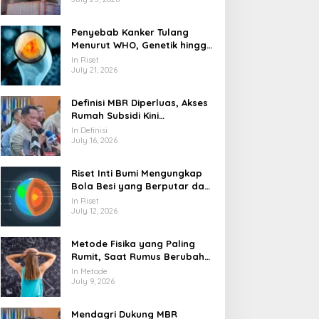
Penyebab Kanker Tulang
Menurut WHO, Genetik hingga
Paparan Radiasi
In Riset
July 21, 2026
Definisi MBR Diperluas, Akses
Rumah Subsidi Kini
Menjangkau Lebih Banyak
In Definisi
Warga
July 16, 2026
Riset Inti Bumi Mengungkap
Bola Besi yang Berputar dan
Berubah Bentuk
In Riset
July 12, 2026
Metode Fisika yang Paling
Rumit, Saat Rumus Berubah
Jadi Mesin Pembaca Alam
In Metode
Semesta
July 9, 2026
Mendagri Dukung MBR