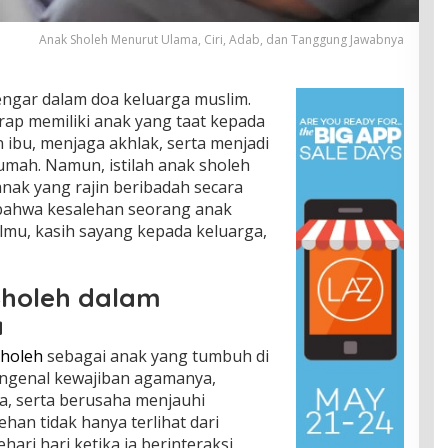
Anak Sholeh Menurut Ulama, Ciri, Adab, dan Tanggung Jawabnya
dengar dalam doa keluarga muslim.
rap memiliki anak yang taat kepada
n ibu, menjaga akhlak, serta menjadi
umah. Namun, istilah anak sholeh
nak yang rajin beribadah secara
 bahwa kesalehan seorang anak
lmu, kasih sayang kepada keluarga,
Sholeh dalam
a
sholeh
sebagai anak yang tumbuh di
engenal kewajiban agamanya,
a, serta berusaha menjauhi
han tidak hanya terlihat dari
ehari hari ketika ia berinteraksi