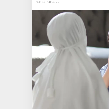
Tanggung
Definisi
141 Views
Jawabnya