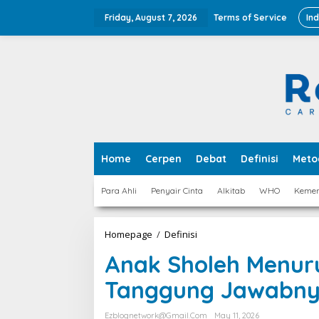
Skip
to
Friday, August 7, 2026
Terms of Service
In
content
Home
Cerpen
Debat
Definisi
Meto
Para Ahli
Penyair Cinta
Alkitab
WHO
Keme
Anak
Homepage
/
Definisi
Sholeh
Anak Sholeh Menuru
Menurut
Ulama,
Tanggung Jawabn
Ciri,
Adab,
dan
Ezblognetwork@gmail.com
May 11, 2026