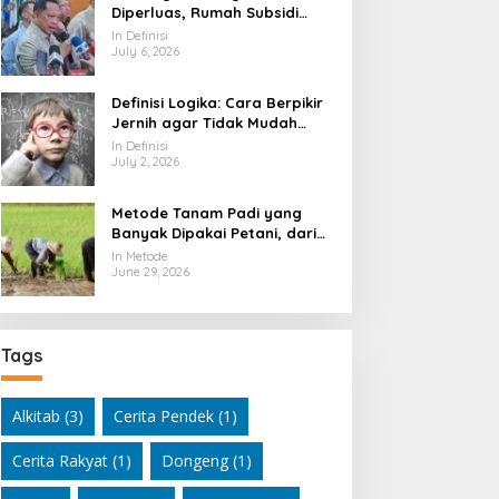
Diperluas, Rumah Subsidi
Dibuka Lebih Lebar
In Definisi
July 6, 2026
Definisi Logika: Cara Berpikir
Jernih agar Tidak Mudah
Terseret Kesimpulan Keliru
In Definisi
July 2, 2026
Metode Tanam Padi yang
Banyak Dipakai Petani, dari
Cara Tradisional hingga
In Metode
Modern
June 29, 2026
Tags
Alkitab
(3)
Cerita Pendek
(1)
Cerita Rakyat
(1)
Dongeng
(1)