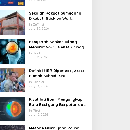
Sekolah Rakyat Sumedang
Dikebut, Stick on Wall
Pangkas Waktu Finishing
In Definisi
July 25, 2026
Penyebab Kanker Tulang
Menurut WHO, Genetik hingga
Paparan Radiasi
In Riset
July 21, 2026
Definisi MBR Diperluas, Akses
Rumah Subsidi Kini
Menjangkau Lebih Banyak
In Definisi
Warga
July 16, 2026
Riset Inti Bumi Mengungkap
Bola Besi yang Berputar dan
Berubah Bentuk
In Riset
July 12, 2026
Metode Fisika yang Paling