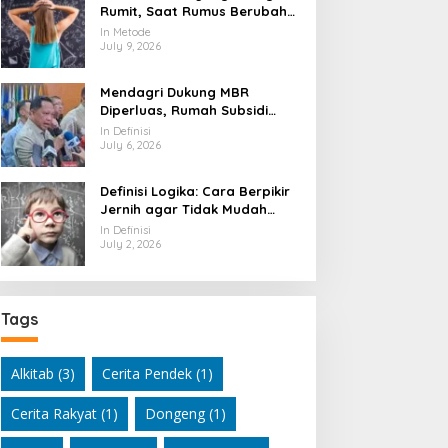
Rumit, Saat Rumus Berubah
Jadi Mesin Pembaca Alam
In Metode
Semesta
July 9, 2026
Mendagri Dukung MBR
Diperluas, Rumah Subsidi
Dibuka Lebih Lebar
In Definisi
July 6, 2026
Definisi Logika: Cara Berpikir
Jernih agar Tidak Mudah
Terseret Kesimpulan Keliru
In Definisi
July 2, 2026
Tags
Alkitab
(3)
Cerita Pendek
(1)
Cerita Rakyat
(1)
Dongeng
(1)