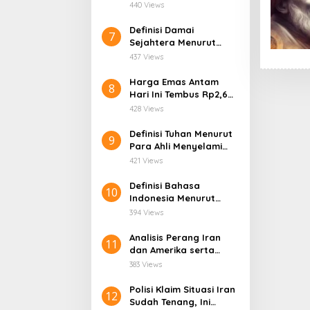
Relevansinya dalam
440 Views
Kehidupan Modern
Definisi Damai
7
Sejahtera Menurut
Alkitab dan
437 Views
Relevansinya di
Kehidupan Modern
Harga Emas Antam
8
Hari Ini Tembus Rp2,6
Juta/Gram!
428 Views
Definisi Tuhan Menurut
9
Para Ahli Menyelami
Makna Ketuhanan dari
421 Views
Berbagai Perspektif
Definisi Bahasa
10
Indonesia Menurut
Para Ahli
394 Views
Analisis Perang Iran
11
dan Amerika serta
Dampaknya terhadap
383 Views
Kepemimpinan
Nasional Iran
Polisi Klaim Situasi Iran
12
Sudah Tenang, Ini