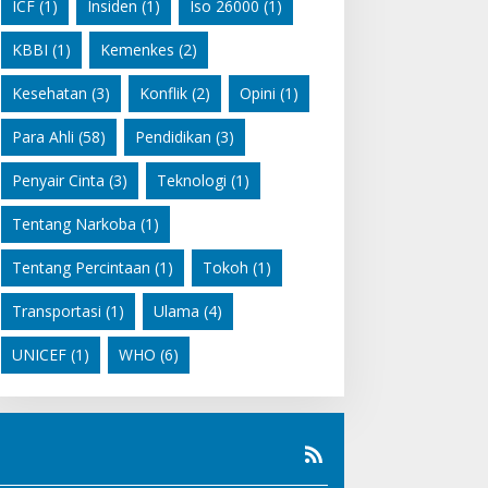
ICF
(1)
Insiden
(1)
Iso 26000
(1)
KBBI
(1)
Kemenkes
(2)
Kesehatan
(3)
Konflik
(2)
Opini
(1)
Para Ahli
(58)
Pendidikan
(3)
Penyair Cinta
(3)
Teknologi
(1)
Tentang Narkoba
(1)
Tentang Percintaan
(1)
Tokoh
(1)
Transportasi
(1)
Ulama
(4)
UNICEF
(1)
WHO
(6)