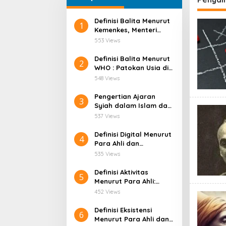
Definisi Balita Menurut
1
Kemenkes, Menteri
Kesehatan Indonesia
553 Views
Definisi Balita Menurut
2
WHO : Patokan Usia di
Layanan Kesehatan
548 Views
Pengertian Ajaran
3
Syiah dalam Islam dan
Latar Belakang
537 Views
Sejarahnya
Definisi Digital Menurut
4
Para Ahli dan
Relevansinya di Era
535 Views
Teknologi Modern
Definisi Aktivitas
5
Menurut Para Ahli:
Pengertian, Unsur, dan
452 Views
Ragamnya di Berbagai
Bidang
Definisi Eksistensi
6
Menurut Para Ahli dan