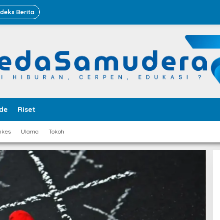
ndeks Berita
de
Riset
nkes
Ulama
Tokoh