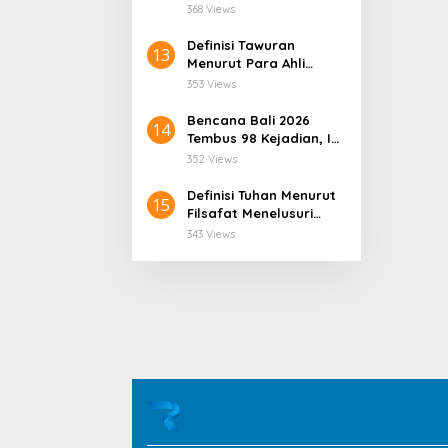
Faktanya!
368 Views
Definisi Tawuran
13
Menurut Para Ahli
Sosiologi Membaca
353 Views
Fenomena Kekerasan
Kelompok di Tengah
Bencana Bali 2026
14
Masyarakat
Tembus 98 Kejadian, Ini
Pemicunya!
352 Views
Definisi Tuhan Menurut
15
Filsafat Menelusuri
Pikiran Manusia
343 Views
Tentang Realitas
Tertinggi