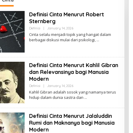
Definisi Cinta Menurut Robert
Sternberg
By
Definisi
|
January 14, 2026
Ezblognetwork@gmail.com
Cinta selalu menjadi topik yang hangat dalam
berbagai diskusi mulai dari psikologi,
Definisi Cinta Menurut Kahlil Gibran
dan Relevansinya bagi Manusia
Modern
By
Definisi
|
January 14, 2026
Ezblognetwork@gmail.com
Kahlil Gibran adalah sosok yang namanya terus
hidup dalam dunia sastra dan
Definisi Cinta Menurut Jalaluddin
Rumi dan Maknanya bagi Manusia
Modern