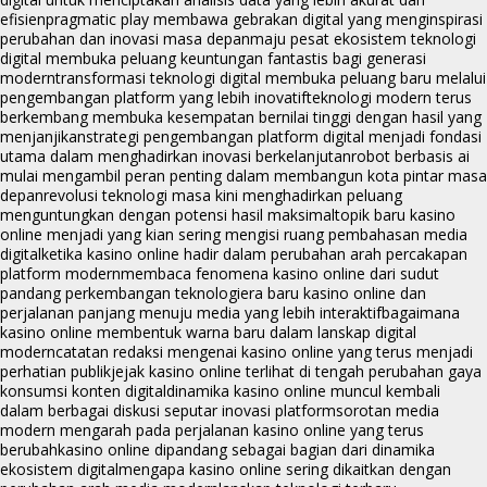
efisien
pragmatic play membawa gebrakan digital yang menginspirasi
perubahan dan inovasi masa depan
maju pesat ekosistem teknologi
digital membuka peluang keuntungan fantastis bagi generasi
modern
transformasi teknologi digital membuka peluang baru melalui
pengembangan platform yang lebih inovatif
teknologi modern terus
berkembang membuka kesempatan bernilai tinggi dengan hasil yang
menjanjikan
strategi pengembangan platform digital menjadi fondasi
utama dalam menghadirkan inovasi berkelanjutan
robot berbasis ai
mulai mengambil peran penting dalam membangun kota pintar masa
depan
revolusi teknologi masa kini menghadirkan peluang
menguntungkan dengan potensi hasil maksimal
topik baru kasino
online menjadi yang kian sering mengisi ruang pembahasan media
digital
ketika kasino online hadir dalam perubahan arah percakapan
platform modern
membaca fenomena kasino online dari sudut
pandang perkembangan teknologi
era baru kasino online dan
perjalanan panjang menuju media yang lebih interaktif
bagaimana
kasino online membentuk warna baru dalam lanskap digital
modern
catatan redaksi mengenai kasino online yang terus menjadi
perhatian publik
jejak kasino online terlihat di tengah perubahan gaya
konsumsi konten digital
dinamika kasino online muncul kembali
dalam berbagai diskusi seputar inovasi platform
sorotan media
modern mengarah pada perjalanan kasino online yang terus
berubah
kasino online dipandang sebagai bagian dari dinamika
ekosistem digital
mengapa kasino online sering dikaitkan dengan