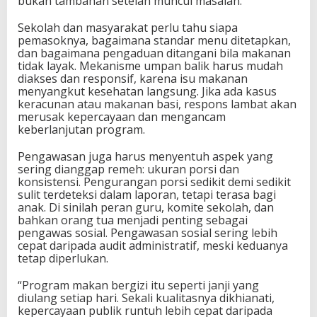
bukan tambahan setelah muncul masalah.
Sekolah dan masyarakat perlu tahu siapa
pemasoknya, bagaimana standar menu ditetapkan,
dan bagaimana pengaduan ditangani bila makanan
tidak layak. Mekanisme umpan balik harus mudah
diakses dan responsif, karena isu makanan
menyangkut kesehatan langsung. Jika ada kasus
keracunan atau makanan basi, respons lambat akan
merusak kepercayaan dan mengancam
keberlanjutan program.
Pengawasan juga harus menyentuh aspek yang
sering dianggap remeh: ukuran porsi dan
konsistensi. Pengurangan porsi sedikit demi sedikit
sulit terdeteksi dalam laporan, tetapi terasa bagi
anak. Di sinilah peran guru, komite sekolah, dan
bahkan orang tua menjadi penting sebagai
pengawas sosial. Pengawasan sosial sering lebih
cepat daripada audit administratif, meski keduanya
tetap diperlukan.
“Program makan bergizi itu seperti janji yang
diulang setiap hari. Sekali kualitasnya dikhianati,
kepercayaan publik runtuh lebih cepat daripada