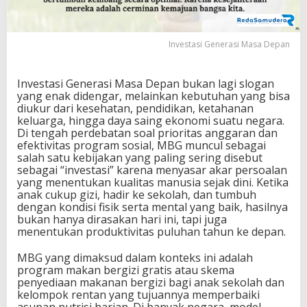
a
s
i
Investasi Generasi Masa Depan
M
a
s
Investasi Generasi Masa Depan bukan lagi slogan
a
yang enak didengar, melainkan kebutuhan yang bisa
D
diukur dari kesehatan, pendidikan, ketahanan
e
keluarga, hingga daya saing ekonomi suatu negara.
p
Di tengah perdebatan soal prioritas anggaran dan
a
efektivitas program sosial, MBG muncul sebagai
n
salah satu kebijakan yang paling sering disebut
,
sebagai “investasi” karena menyasar akar persoalan
I
yang menentukan kualitas manusia sejak dini. Ketika
n
anak cukup gizi, hadir ke sekolah, dan tumbuh
i
dengan kondisi fisik serta mental yang baik, hasilnya
A
bukan hanya dirasakan hari ini, tapi juga
l
menentukan produktivitas puluhan tahun ke depan.
a
s
MBG yang dimaksud dalam konteks ini adalah
a
program makan bergizi gratis atau skema
n
penyediaan makanan bergizi bagi anak sekolah dan
n
kelompok rentan yang tujuannya memperbaiki
y
asupan nutrisi harian. Di banyak negara, model
a