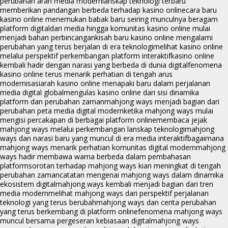
perubahan arah media modern
lanskap teknologi terbaru
memberikan pandangan berbeda terhadap kasino online
cara baru
kasino online menemukan babak baru seiring munculnya beragam
platform digital
dari media hingga komunitas kasino online mulai
menjadi bahan perbincangan
kisah baru kasino online mengalami
perubahan yang terus berjalan di era teknologi
melihat kasino online
melalui perspektif perkembangan platform interaktif
kasino online
kembali hadir dengan narasi yang berbeda di dunia digital
fenomena
kasino online terus menarik perhatian di tengah arus
modernisasi
arah kasino online menapaki baru dalam perjalanan
media digital global
mengulas kasino online dari sisi dinamika
platform dan perubahan zaman
mahjong ways menjadi bagian dari
perubahan peta media digital modern
ketika mahjong ways mulai
mengisi percakapan di berbagai platform online
membaca jejak
mahjong ways melalui perkembangan lanskap teknologi
mahjong
ways dan narasi baru yang muncul di era media interaktif
bagaimana
mahjong ways menarik perhatian komunitas digital modern
mahjong
ways hadir membawa warna berbeda dalam pembahasan
platform
sorotan terhadap mahjong ways kian meningkat di tengah
perubahan zaman
catatan mengenai mahjong ways dalam dinamika
ekosistem digital
mahjong ways kembali menjadi bagian dari tren
media modern
melihat mahjong ways dari perspektif perjalanan
teknologi yang terus berubah
mahjong ways dan cerita perubahan
yang terus berkembang di platform online
fenomena mahjong ways
muncul bersama pergeseran kebiasaan digital
mahjong ways