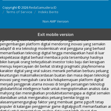
Copyright © 2026
RedaSamudera.ID
Terms of Service
Indeks Berita
Non AMP Version
transformasi digital pragmatic play menjadi inspirasi baru dalam
Exit mobile version
menghadirkan inovasi berkualitas
ai digital menjadi kunci analisis data
pgsoft yang lebih adaptif dan berkinerja tinggi
arah baru
pengembangan platform digital mendorong inovasi yang semakin
adaptif di era teknologi modern
kisah viral pengguna yang berhasil
memanfaatkan teknologi digital hingga mendapatkan hasil di luar
ekspektasi
ai digital berhasil membaca pola tersembunyi hasilnya
bikin banyak orang terkejut
kisah investor toko baju dari keraguan
menuju kepercayaan diri berkat strategi pragmatic play
fenomena
karakter digital yang viral sukses menarik perhatian berburu peluang
keuntungan maksimal
kecerdasan buatan dan masa depan teknologi
inovasi yang mengubah cara kita hidup
kemajuan platform digital
menjadi penggerak utama inovasi di tengah persaingan teknologi
global
artificial intelligence hadir untuk mengoptimalkan analisis data
mahjong dan meningkatkan produktivitas
mengapa ai digital semakin
diandalkan untuk menganalisis peluang bernilai tinggi ini
alasannya
mengungkap faktor yang membuat game pgsoft tetap
populer di kalangan penggemar game digital
pgsoft memanfaatkan ai
digital untuk menciptakan analisis data yang lebih akurat dan