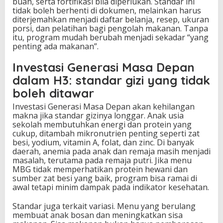
buah, serta fortifikasi bila diperlukan. Standar ini
tidak boleh berhenti di dokumen, melainkan harus
diterjemahkan menjadi daftar belanja, resep, ukuran
porsi, dan pelatihan bagi pengolah makanan. Tanpa
itu, program mudah berubah menjadi sekadar “yang
penting ada makanan”.
Investasi Generasi Masa Depan
dalam H3: standar gizi yang tidak
boleh ditawar
Investasi Generasi Masa Depan akan kehilangan
makna jika standar gizinya longgar. Anak usia
sekolah membutuhkan energi dan protein yang
cukup, ditambah mikronutrien penting seperti zat
besi, yodium, vitamin A, folat, dan zinc. Di banyak
daerah, anemia pada anak dan remaja masih menjadi
masalah, terutama pada remaja putri. Jika menu
MBG tidak memperhatikan protein hewani dan
sumber zat besi yang baik, program bisa ramai di
awal tetapi minim dampak pada indikator kesehatan.
Standar juga terkait variasi. Menu yang berulang
membuat anak bosan dan meningkatkan sisa