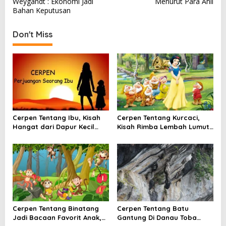
Weygandt : Ekonomi Jadi
Menurut Para Ahli
s
Bahan Keputusan
t
Don't Miss
n
a
v
i
g
a
Cerpen Tentang Ibu, Kisah
Cerpen Tentang Kurcaci,
t
Hangat dari Dapur Kecil
Kisah Rimba Lembah Lumut
yang Selalu Menunggu
yang Menyimpan Rahasia
i
Pulang
o
n
Cerpen Tentang Binatang
Cerpen Tentang Batu
Jadi Bacaan Favorit Anak,
Gantung Di Danau Toba