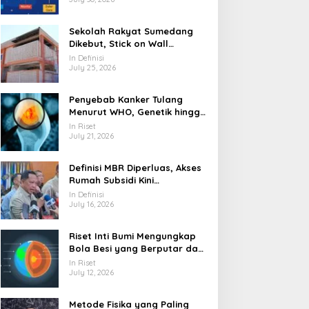
Sekolah Rakyat Sumedang
Dikebut, Stick on Wall
Pangkas Waktu Finishing
In Definisi
July 25, 2026
Penyebab Kanker Tulang
Menurut WHO, Genetik hingga
Paparan Radiasi
In Riset
July 21, 2026
Definisi MBR Diperluas, Akses
Rumah Subsidi Kini
Menjangkau Lebih Banyak
In Definisi
Warga
July 16, 2026
Riset Inti Bumi Mengungkap
Bola Besi yang Berputar dan
Berubah Bentuk
In Riset
July 12, 2026
Metode Fisika yang Paling