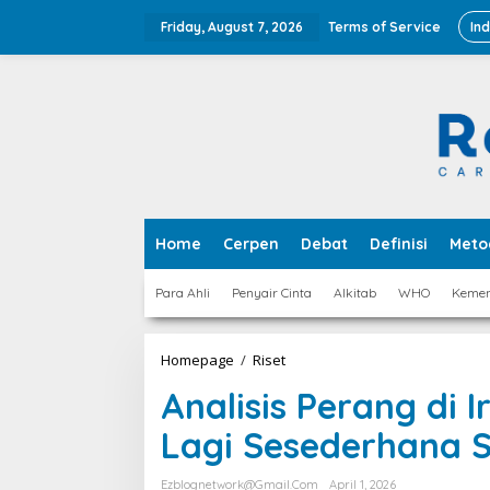
Skip
to
Friday, August 7, 2026
Terms of Service
In
content
Home
Cerpen
Debat
Definisi
Meto
Para Ahli
Penyair Cinta
Alkitab
WHO
Keme
Analisis
Homepage
/
Riset
Perang
Analisis Perang di I
di
Iran,
Lagi Sesederhana S
Ketika
Konflik
Tidak
Ezblognetwork@gmail.com
April 1, 2026