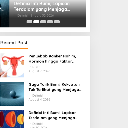
Definisi Inti Bumi, Lapisan
Sekolah Rakyat
Terdalam yang Menjaga
Dikebut, Stick o
Kehidupan Planet
Waktu Finishing
In Definisi
|
July 30, 2026
In Definisi
|
July 25, 20
Recent Post
Penyebab Kanker Rahim,
Hormon hingga Faktor
Genetik Perlu Diwaspadai
In Riset
August 7, 2026
Gaya Tarik Bumi, Kekuatan
Tak Terlihat yang Menjaga
Kehidupan Tetap Berpijak
In Definisi
August 4, 2026
Definisi Inti Bumi, Lapisan
Terdalam yang Menjaga
Kehidupan Planet
In Definisi
July 30, 2026