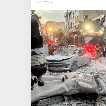
Lagi
Riset
119 Views
Sesederhana
Serangan
Militer