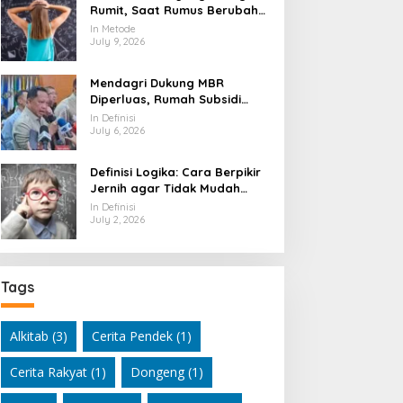
Rumit, Saat Rumus Berubah
Jadi Mesin Pembaca Alam
In Metode
Semesta
July 9, 2026
Mendagri Dukung MBR
Diperluas, Rumah Subsidi
Dibuka Lebih Lebar
In Definisi
July 6, 2026
Definisi Logika: Cara Berpikir
Jernih agar Tidak Mudah
Terseret Kesimpulan Keliru
In Definisi
July 2, 2026
Tags
Alkitab
(3)
Cerita Pendek
(1)
Cerita Rakyat
(1)
Dongeng
(1)