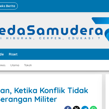
deks Berita
de
Riset
nkes
Ulama
Tokoh
ran, Ketika Konflik Tidak
erangan Militer