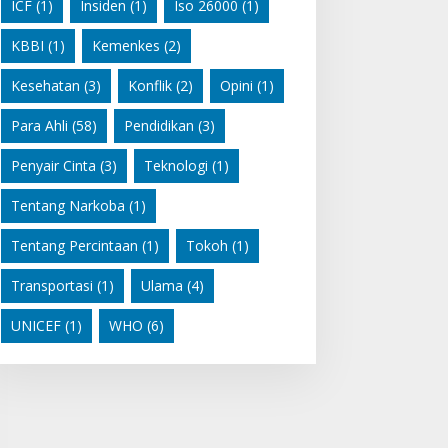
ICF
(1)
Insiden
(1)
Iso 26000
(1)
KBBI
(1)
Kemenkes
(2)
Kesehatan
(3)
Konflik
(2)
Opini
(1)
Para Ahli
(58)
Pendidikan
(3)
Penyair Cinta
(3)
Teknologi
(1)
Tentang Narkoba
(1)
Tentang Percintaan
(1)
Tokoh
(1)
Transportasi
(1)
Ulama
(4)
UNICEF
(1)
WHO
(6)