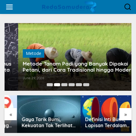
Skip
to
content
Metode
Metode Tanam Padi yang Banyak Dipakai
Petani, dari Cara Tradisional hingga Modern
June 29, 2026
«
»
Gaya Tarik Bumi,
Definisi Inti Bumi,
Kekuatan Tak Terlihat
Lapisan Terdalam
yang Menjaga
yang Menjaga