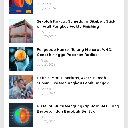
In Definisi
July 30, 2026
Sekolah Rakyat Sumedang Dikebut, Stick
on Wall Pangkas Waktu Finishing
In Definisi
July 25, 2026
Penyebab Kanker Tulang Menurut WHO,
Genetik hingga Paparan Radiasi
In Riset
July 21, 2026
Definisi MBR Diperluas, Akses Rumah
Subsidi Kini Menjangkau Lebih Banyak
Warga
In Definisi
July 16, 2026
Riset Inti Bumi Mengungkap Bola Besi yang
Berputar dan Berubah Bentuk
In Riset
July 12, 2026