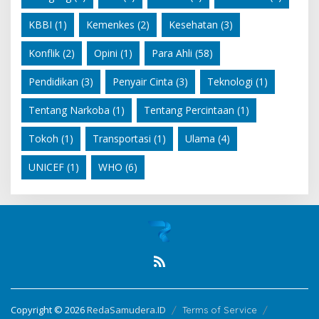
KBBI
(1)
Kemenkes
(2)
Kesehatan
(3)
Konflik
(2)
Opini
(1)
Para Ahli
(58)
Pendidikan
(3)
Penyair Cinta
(3)
Teknologi
(1)
Tentang Narkoba
(1)
Tentang Percintaan
(1)
Tokoh
(1)
Transportasi
(1)
Ulama
(4)
UNICEF
(1)
WHO
(6)
Copyright © 2026
RedaSamudera.ID
Terms of Service