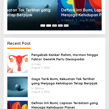
g
Definisi Inti Bumi, Lapisan Terdalam yang
S
Menjaga Kehidupan Planet
W
In Definisi
|
July 30, 2026
In 
Recent Post
Penyebab Kanker Rahim, Hormon hingga
Faktor Genetik Perlu Diwaspadai
In Riset
August 7, 2026
Gaya Tarik Bumi, Kekuatan Tak Terlihat
yang Menjaga Kehidupan Tetap Berpijak
In Definisi
August 4, 2026
Definisi Inti Bumi, Lapisan Terdalam yang
Menjaga Kehidupan Planet