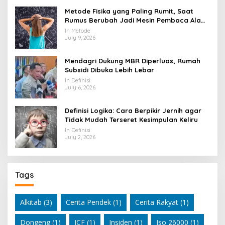
Metode Fisika yang Paling Rumit, Saat
Rumus Berubah Jadi Mesin Pembaca Alam
Semesta
In Metode
July 9, 2026
Mendagri Dukung MBR Diperluas, Rumah
Subsidi Dibuka Lebih Lebar
In Definisi
July 6, 2026
Definisi Logika: Cara Berpikir Jernih agar
Tidak Mudah Terseret Kesimpulan Keliru
In Definisi
July 2, 2026
Tags
Alkitab
(3)
Cerita Pendek
(1)
Cerita Rakyat
(1)
Dongeng
(1)
ICF
(1)
Insiden
(1)
Iso 26000
(1)