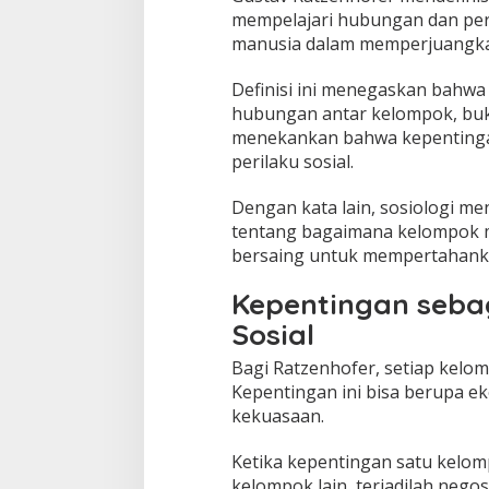
mempelajari hubungan dan pe
manusia dalam memperjuangka
Definisi ini menegaskan bahwa
hubungan antar kelompok, buka
menekankan bahwa kepenting
perilaku sosial.
Dengan kata lain, sosiologi me
tentang bagaimana kelompok m
bersaing untuk mempertahanka
Kepentingan seba
Sosial
Bagi Ratzenhofer, setiap kelo
Kepentingan ini bisa berupa ek
kekuasaan.
Ketika kepentingan satu kelo
kelompok lain, terjadilah negosi