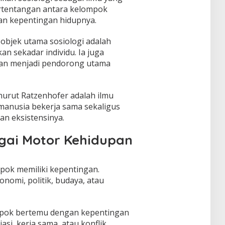
rtentangan antara kelompok
n kepentingan hidupnya.
 objek utama sosiologi adalah
n sekadar individu. Ia juga
an menjadi pendorong utama
nurut Ratzenhofer adalah ilmu
anusia bekerja sama sekaligus
n eksistensinya.
gai Motor Kehidupan
mpok memiliki kepentingan.
onomi, politik, budaya, atau
mpok bertemu dengan kepentingan
asi, kerja sama, atau konflik.