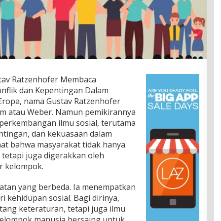
stav Ratzenhofer Membaca
nflik dan Kepentingan Dalam
 Eropa, nama Gustav Ratzenhofer
im atau Weber. Namun pemikirannya
perkembangan ilmu sosial, terutama
ntingan, dan kekuasaan dalam
hat bahwa masyarakat tidak hanya
 tetapi juga digerakkan oleh
r kelompok.
tan yang berbeda. Ia menempatkan
i kehidupan sosial. Bagi dirinya,
tang keteraturan, tetapi juga ilmu
elompok manusia bersaing untuk