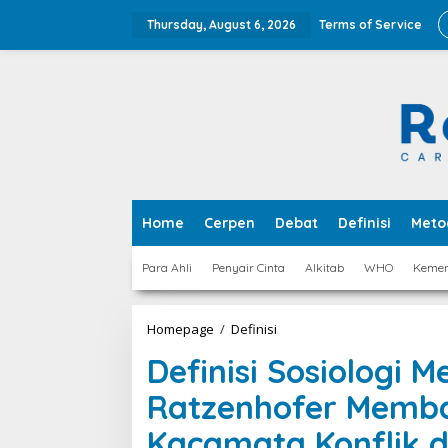
Skip
to
Thursday, August 6, 2026
Terms of Service
content
Home
Cerpen
Debat
Definisi
Meto
Para Ahli
Penyair Cinta
Alkitab
WHO
Keme
Definisi
Homepage
/
Definisi
Sosiologi
Definisi Sosiologi 
Menurut
Gustav
Ratzenhofer Memb
Ratzenhofer
Membaca
Kacamata Konflik 
Masyarakat