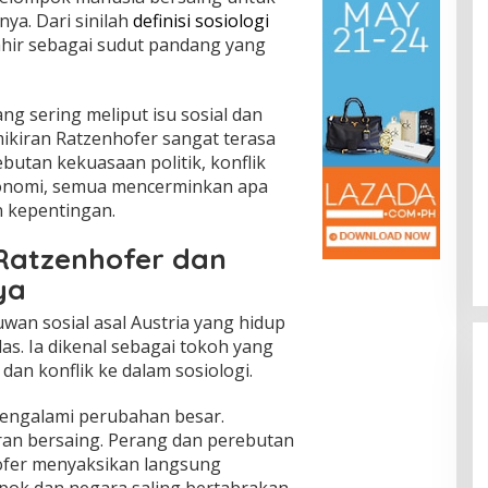
a. Dari sinilah
definisi sosiologi
hir sebagai sudut pandang yang
ang sering meliput isu sosial dan
mikiran Ratzenhofer sangat terasa
rebutan kekuasaan politik, konflik
konomi, semua mencerminkan apa
n kepentingan.
Ratzenhofer dan
ya
wan sosial asal Austria yang hidup
as. Ia dikenal sebagai tokoh yang
an konflik ke dalam sosiologi.
mengalami perubahan besar.
ran bersaing. Perang dan perebutan
hofer menyaksikan langsung
ok dan negara saling bertabrakan.