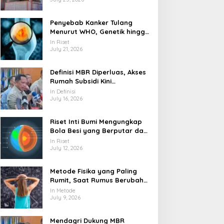
Penyebab Kanker Tulang
Menurut WHO, Genetik hingga
Paparan Radiasi
In Riset
July 21, 2026
Definisi MBR Diperluas, Akses
Rumah Subsidi Kini
Menjangkau Lebih Banyak
In Definisi
Warga
July 16, 2026
Riset Inti Bumi Mengungkap
Bola Besi yang Berputar dan
Berubah Bentuk
In Riset
July 12, 2026
Metode Fisika yang Paling
Rumit, Saat Rumus Berubah
Jadi Mesin Pembaca Alam
In Metode
Semesta
July 9, 2026
Mendagri Dukung MBR