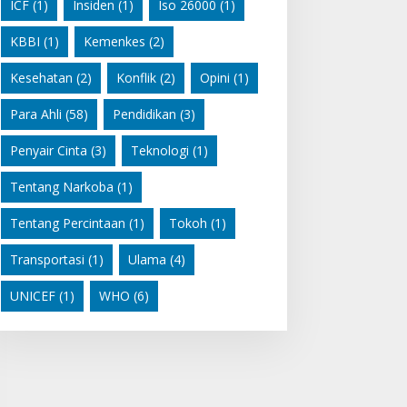
ICF
(1)
Insiden
(1)
Iso 26000
(1)
KBBI
(1)
Kemenkes
(2)
Kesehatan
(2)
Konflik
(2)
Opini
(1)
Para Ahli
(58)
Pendidikan
(3)
Penyair Cinta
(3)
Teknologi
(1)
Tentang Narkoba
(1)
Tentang Percintaan
(1)
Tokoh
(1)
Transportasi
(1)
Ulama
(4)
UNICEF
(1)
WHO
(6)