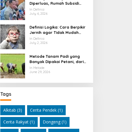
Diperluas, Rumah Subsidi
Dibuka Lebih Lebar
In Definisi
July 6, 2026
Definisi Logika: Cara Berpikir
Jernih agar Tidak Mudah
Terseret Kesimpulan Keliru
In Definisi
July 2, 2026
Metode Tanam Padi yang
Banyak Dipakai Petani, dari
Cara Tradisional hingga
In Metode
Modern
June 29, 2026
Tags
Alkitab
(3)
Cerita Pendek
(1)
Cerita Rakyat
(1)
Dongeng
(1)