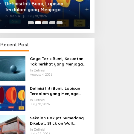
Definisi Inti Bumi, Lapisan
Sekolah Rakyat
Terdalam yang Menjaga
Dikebut, Stick o
Kehidupan Planet
Waktu Finishing
In Definisi
|
July 30, 2026
In Definisi
|
July 25, 20
Recent Post
Gaya Tarik Bumi, Kekuatan
Tak Terlihat yang Menjaga
Kehidupan Tetap Berpijak
In Definisi
August 4, 2026
Definisi Inti Bumi, Lapisan
Terdalam yang Menjaga
Kehidupan Planet
In Definisi
July 30, 2026
Sekolah Rakyat Sumedang
Dikebut, Stick on Wall
Pangkas Waktu Finishing
In Definisi
July 25, 2026