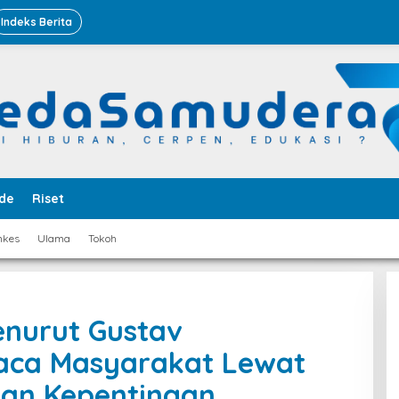
Indeks Berita
de
Riset
nkes
Ulama
Tokoh
Menurut Gustav
aca Masyarakat Lewat
dan Kepentingan