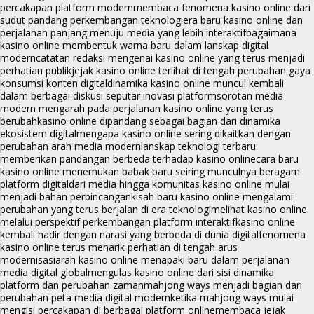
percakapan platform modern
membaca fenomena kasino online dari
sudut pandang perkembangan teknologi
era baru kasino online dan
perjalanan panjang menuju media yang lebih interaktif
bagaimana
kasino online membentuk warna baru dalam lanskap digital
modern
catatan redaksi mengenai kasino online yang terus menjadi
perhatian publik
jejak kasino online terlihat di tengah perubahan gaya
konsumsi konten digital
dinamika kasino online muncul kembali
dalam berbagai diskusi seputar inovasi platform
sorotan media
modern mengarah pada perjalanan kasino online yang terus
berubah
kasino online dipandang sebagai bagian dari dinamika
ekosistem digital
mengapa kasino online sering dikaitkan dengan
perubahan arah media modern
lanskap teknologi terbaru
memberikan pandangan berbeda terhadap kasino online
cara baru
kasino online menemukan babak baru seiring munculnya beragam
platform digital
dari media hingga komunitas kasino online mulai
menjadi bahan perbincangan
kisah baru kasino online mengalami
perubahan yang terus berjalan di era teknologi
melihat kasino online
melalui perspektif perkembangan platform interaktif
kasino online
kembali hadir dengan narasi yang berbeda di dunia digital
fenomena
kasino online terus menarik perhatian di tengah arus
modernisasi
arah kasino online menapaki baru dalam perjalanan
media digital global
mengulas kasino online dari sisi dinamika
platform dan perubahan zaman
mahjong ways menjadi bagian dari
perubahan peta media digital modern
ketika mahjong ways mulai
mengisi percakapan di berbagai platform online
membaca jejak