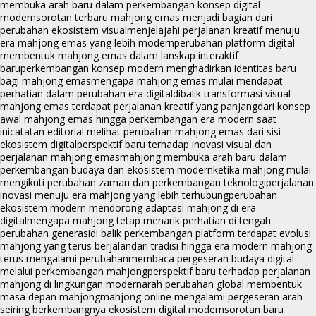
membuka arah baru dalam perkembangan konsep digital
modern
sorotan terbaru mahjong emas menjadi bagian dari
perubahan ekosistem visual
menjelajahi perjalanan kreatif menuju
era mahjong emas yang lebih modern
perubahan platform digital
membentuk mahjong emas dalam lanskap interaktif
baru
perkembangan konsep modern menghadirkan identitas baru
bagi mahjong emas
mengapa mahjong emas mulai mendapat
perhatian dalam perubahan era digital
dibalik transformasi visual
mahjong emas terdapat perjalanan kreatif yang panjang
dari konsep
awal mahjong emas hingga perkembangan era modern saat
ini
catatan editorial melihat perubahan mahjong emas dari sisi
ekosistem digital
perspektif baru terhadap inovasi visual dan
perjalanan mahjong emas
mahjong membuka arah baru dalam
perkembangan budaya dan ekosistem modern
ketika mahjong mulai
mengikuti perubahan zaman dan perkembangan teknologi
perjalanan
inovasi menuju era mahjong yang lebih terhubung
perubahan
ekosistem modern mendorong adaptasi mahjong di era
digital
mengapa mahjong tetap menarik perhatian di tengah
perubahan generasi
di balik perkembangan platform terdapat evolusi
mahjong yang terus berjalan
dari tradisi hingga era modern mahjong
terus mengalami perubahan
membaca pergeseran budaya digital
melalui perkembangan mahjong
perspektif baru terhadap perjalanan
mahjong di lingkungan modern
arah perubahan global membentuk
masa depan mahjong
mahjong online mengalami pergeseran arah
seiring berkembangnya ekosistem digital modern
sorotan baru