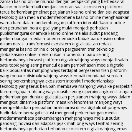
zaman kasino online muncul dengan perspektif yang berbeda
viral
kasino online kembali menjadi sorotan saat ekosistem platform
terus berkembang
melihat perjalanan kasino online dari sisi adaptasi
teknologi dan media modern
fenomena kasino online menghadirkan
warna baru dalam perkembangan platform interaktif
kasino online
dan perubahan pola digital yang mulai menjadi perhatian
publik
mengurai dinamika kasino online melalui sudut pandang
perkembangan media modern
membuka babak baru kasino online
dalam narasi transformasi ekosistem digital
catatan redaksi
mengenai kasino online di tengah pergeseran tren teknologi
global
kasino online menemukan momentum baru seiring
bertambahnya inovasi platform digital
mahjong ways menjadi salah
satu topik yang sering muncul dalam pembahasan media digital
di
balik popularitas mahjong ways terdapat pergeseran tren platform
yang menarik disimak
mahjong ways kembali mendapat sorotan
seiring berkembangnya ekosistem interaktif modern
lanskap
teknologi yang terus berubah membawa mahjong ways ke perspektif
baru
mengapa mahjong ways masih sering diperbincangkan di tengah
perkembangan dunia digital
catatan perjalanan mahjong ways dalam
mengikuti dinamika platform masa kini
fenomena mahjong ways
memperlihatkan perubahan arah narasi di era digital
mahjong ways
hadir dalam berbagai diskusi mengenai perkembangan media
modern
membaca perkembangan mahjong ways melalui sudut
pandang inovasi dan adaptasi
jejak mahjong ways terlihat seiring
bertambahnya perhatian terhadap ekosistem digital
mahjong emas