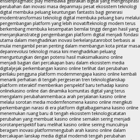
efisien
pragmatic play membawa gebrakan digital yang menginspirasi
perubahan dan inovasi masa depan
maju pesat ekosistem teknologi
digital membuka peluang keuntungan fantastis bagi generasi
modern
transformasi teknologi digital membuka peluang baru melalui
pengembangan platform yang lebih inovatif
teknologi modern terus
berkembang membuka kesempatan bernilai tinggi dengan hasil yang
menjanjikan
strategi pengembangan platform digital menjadi fondasi
utama dalam menghadirkan inovasi berkelanjutan
robot berbasis ai
mulai mengambil peran penting dalam membangun kota pintar masa
depan
revolusi teknologi masa kini menghadirkan peluang
menguntungkan dengan potensi hasil maksimal
kasino online
menjadi bagian dari percakapan baru dalam ekosistem media
digital
jejak perkembangan kasino online terlihat dari perubahan
perilaku pengguna platform modern
mengapa kasino online kembali
menarik perhatian di tengah pergeseran tren teknologi
lanskap
platform interaktif memberikan perspektif baru terhadap kasino
online
kasino online dan dinamika komunitas digital yang terus
mengalami perubahan
membaca arah perjalanan kasino online
melalui sorotan media modern
fenomena kasino online mengikuti
perkembangan narasi di era platform digital
bagaimana kasino online
menemukan ruang baru di tengah ekosistem teknologi
catatan
perubahan yang membuat kasino online semakin sering menjadi
sorotan
perspektif baru melihat kasino online seiring munculnya
beragam inovasi platform
mengubah arah kasino online dalam
bercakapan lanskap media digital modern
di tengah perubahan