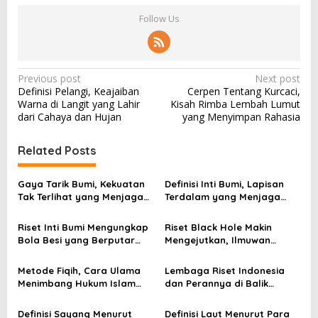
Follow Us
P
Previous post
Next post
Definisi Pelangi, Keajaiban
Cerpen Tentang Kurcaci,
o
Warna di Langit yang Lahir
Kisah Rimba Lembah Lumut
s
dari Cahaya dan Hujan
yang Menyimpan Rahasia
t
Related Posts
n
a
Gaya Tarik Bumi, Kekuatan
Definisi Inti Bumi, Lapisan
v
Tak Terlihat yang Menjaga
Terdalam yang Menjaga
Kehidupan Tetap Berpijak
Kehidupan Planet
i
Riset Inti Bumi Mengungkap
Riset Black Hole Makin
g
Bola Besi yang Berputar
Mengejutkan, Ilmuwan
dan Berubah Bentuk
Membongkar Rahasia Alam
a
Semesta
Metode Fiqih, Cara Ulama
Lembaga Riset Indonesia
t
Menimbang Hukum Islam
dan Perannya di Balik
i
agar Tidak Asal Berfatwa
Keputusan Besar Negeri
Definisi Sayang Menurut
Definisi Laut Menurut Para