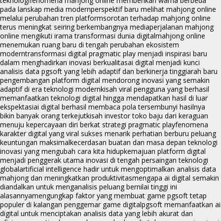
teknologi
fenomena mahjong online memberikan warna berbeda
pada lanskap media modern
perspektif baru melihat mahjong online
melalui perubahan tren platform
sorotan terhadap mahjong online
terus meningkat seiring berkembangnya media
perjalanan mahjong
online mengikuti irama transformasi dunia digital
mahjong online
menemukan ruang baru di tengah perubahan ekosistem
modern
transformasi digital pragmatic play menjadi inspirasi baru
dalam menghadirkan inovasi berkualitas
ai digital menjadi kunci
analisis data pgsoft yang lebih adaptif dan berkinerja tinggi
arah baru
pengembangan platform digital mendorong inovasi yang semakin
adaptif di era teknologi modern
kisah viral pengguna yang berhasil
memanfaatkan teknologi digital hingga mendapatkan hasil di luar
ekspektasi
ai digital berhasil membaca pola tersembunyi hasilnya
bikin banyak orang terkejut
kisah investor toko baju dari keraguan
menuju kepercayaan diri berkat strategi pragmatic play
fenomena
karakter digital yang viral sukses menarik perhatian berburu peluang
keuntungan maksimal
kecerdasan buatan dan masa depan teknologi
inovasi yang mengubah cara kita hidup
kemajuan platform digital
menjadi penggerak utama inovasi di tengah persaingan teknologi
global
artificial intelligence hadir untuk mengoptimalkan analisis data
mahjong dan meningkatkan produktivitas
mengapa ai digital semakin
diandalkan untuk menganalisis peluang bernilai tinggi ini
alasannya
mengungkap faktor yang membuat game pgsoft tetap
populer di kalangan penggemar game digital
pgsoft memanfaatkan ai
digital untuk menciptakan analisis data yang lebih akurat dan