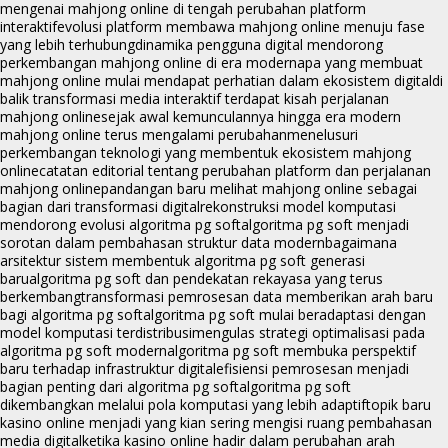
mengenai mahjong online di tengah perubahan platform
interaktif
evolusi platform membawa mahjong online menuju fase
yang lebih terhubung
dinamika pengguna digital mendorong
perkembangan mahjong online di era modern
apa yang membuat
mahjong online mulai mendapat perhatian dalam ekosistem digital
di
balik transformasi media interaktif terdapat kisah perjalanan
mahjong online
sejak awal kemunculannya hingga era modern
mahjong online terus mengalami perubahan
menelusuri
perkembangan teknologi yang membentuk ekosistem mahjong
online
catatan editorial tentang perubahan platform dan perjalanan
mahjong online
pandangan baru melihat mahjong online sebagai
bagian dari transformasi digital
rekonstruksi model komputasi
mendorong evolusi algoritma pg soft
algoritma pg soft menjadi
sorotan dalam pembahasan struktur data modern
bagaimana
arsitektur sistem membentuk algoritma pg soft generasi
baru
algoritma pg soft dan pendekatan rekayasa yang terus
berkembang
transformasi pemrosesan data memberikan arah baru
bagi algoritma pg soft
algoritma pg soft mulai beradaptasi dengan
model komputasi terdistribusi
mengulas strategi optimalisasi pada
algoritma pg soft modern
algoritma pg soft membuka perspektif
baru terhadap infrastruktur digital
efisiensi pemrosesan menjadi
bagian penting dari algoritma pg soft
algoritma pg soft
dikembangkan melalui pola komputasi yang lebih adaptif
topik baru
kasino online menjadi yang kian sering mengisi ruang pembahasan
media digital
ketika kasino online hadir dalam perubahan arah