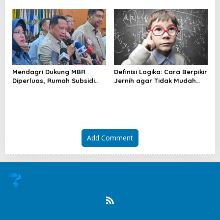
Pangkas Waktu Finishing
Menjangkau Lebih Banyak
Warga
Mendagri Dukung MBR
Definisi Logika: Cara Berpikir
Diperluas, Rumah Subsidi
Jernih agar Tidak Mudah
Dibuka Lebih Lebar
Terseret Kesimpulan Keliru
Add Comment