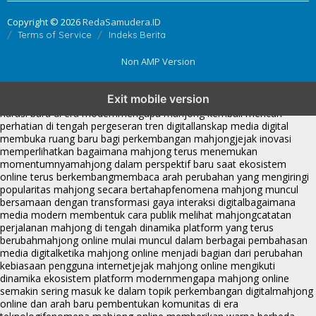
Copyright © 2026
RedaSamudera.ID
Terms of Service
Indeks Berita
Non AMP Version
mahjong menjadi sorotan dalam perubahan pola interaksi digital
Exit mobile version
masa kini
dari komunitas hingga platform mahjong membangun
narasi baru di era modern
mengapa mahjong kembali mencuri
perhatian di tengah pergeseran tren digital
lanskap media digital
membuka ruang baru bagi perkembangan mahjong
jejak inovasi
memperlihatkan bagaimana mahjong terus menemukan
momentumnya
mahjong dalam perspektif baru saat ekosistem
online terus berkembang
membaca arah perubahan yang mengiringi
popularitas mahjong secara bertahap
fenomena mahjong muncul
bersamaan dengan transformasi gaya interaksi digital
bagaimana
media modern membentuk cara publik melihat mahjong
catatan
perjalanan mahjong di tengah dinamika platform yang terus
berubah
mahjong online mulai muncul dalam berbagai pembahasan
media digital
ketika mahjong online menjadi bagian dari perubahan
kebiasaan pengguna internet
jejak mahjong online mengikuti
dinamika ekosistem platform modern
mengapa mahjong online
semakin sering masuk ke dalam topik perkembangan digital
mahjong
online dan arah baru pembentukan komunitas di era