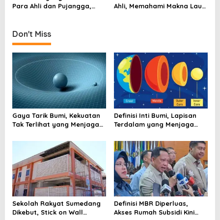
o
Para Ahli dan Pujangga,
Ahli, Memahami Makna Laut
n
Bukan Sekadar Rasa Suka
Dari Berbagai Sudut
Pandang
Don't Miss
Gaya Tarik Bumi, Kekuatan
Definisi Inti Bumi, Lapisan
Tak Terlihat yang Menjaga
Terdalam yang Menjaga
Kehidupan Tetap Berpijak
Kehidupan Planet
Sekolah Rakyat Sumedang
Definisi MBR Diperluas,
Dikebut, Stick on Wall
Akses Rumah Subsidi Kini