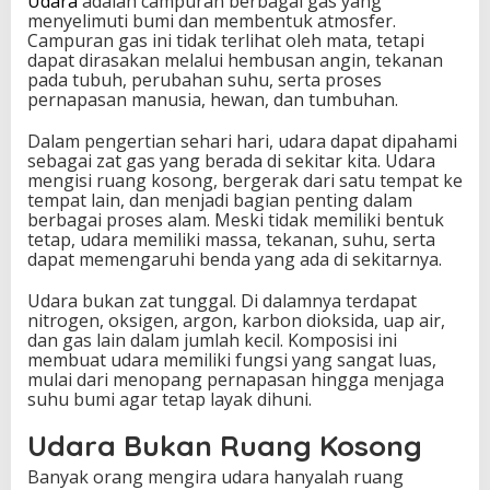
Udara
adalah campuran berbagai gas yang
p
menyelimuti bumi dan membentuk atmosfer.
S
Campuran gas ini tidak terlihat oleh mata, tetapi
e
dapat dirasakan melalui hembusan angin, tekanan
t
pada tubuh, perubahan suhu, serta proses
i
pernapasan manusia, hewan, dan tumbuhan.
a
p
Dalam pengertian sehari hari, udara dapat dipahami
D
sebagai zat gas yang berada di sekitar kita. Udara
e
mengisi ruang kosong, bergerak dari satu tempat ke
t
tempat lain, dan menjadi bagian penting dalam
i
berbagai proses alam. Meski tidak memiliki bentuk
k
tetap, udara memiliki massa, tekanan, suhu, serta
dapat memengaruhi benda yang ada di sekitarnya.
Udara bukan zat tunggal. Di dalamnya terdapat
nitrogen, oksigen, argon, karbon dioksida, uap air,
dan gas lain dalam jumlah kecil. Komposisi ini
membuat udara memiliki fungsi yang sangat luas,
mulai dari menopang pernapasan hingga menjaga
suhu bumi agar tetap layak dihuni.
Udara Bukan Ruang Kosong
Banyak orang mengira udara hanyalah ruang