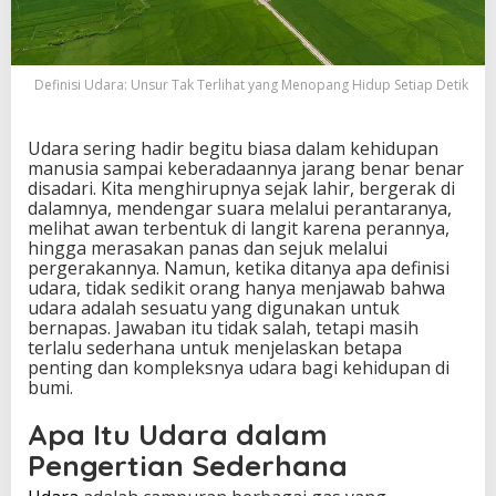
k
T
e
r
Definisi Udara: Unsur Tak Terlihat yang Menopang Hidup Setiap Detik
l
i
h
Udara sering hadir begitu biasa dalam kehidupan
a
manusia sampai keberadaannya jarang benar benar
t
disadari. Kita menghirupnya sejak lahir, bergerak di
y
dalamnya, mendengar suara melalui perantaranya,
a
melihat awan terbentuk di langit karena perannya,
n
hingga merasakan panas dan sejuk melalui
g
pergerakannya. Namun, ketika ditanya apa definisi
M
udara, tidak sedikit orang hanya menjawab bahwa
e
udara adalah sesuatu yang digunakan untuk
n
bernapas. Jawaban itu tidak salah, tetapi masih
o
terlalu sederhana untuk menjelaskan betapa
p
penting dan kompleksnya udara bagi kehidupan di
a
bumi.
n
g
Apa Itu Udara dalam
H
i
Pengertian Sederhana
d
u