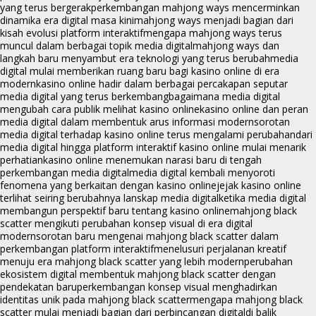
yang terus bergerak
perkembangan mahjong ways mencerminkan
dinamika era digital masa kini
mahjong ways menjadi bagian dari
kisah evolusi platform interaktif
mengapa mahjong ways terus
muncul dalam berbagai topik media digital
mahjong ways dan
langkah baru menyambut era teknologi yang terus berubah
media
digital mulai memberikan ruang baru bagi kasino online di era
modern
kasino online hadir dalam berbagai percakapan seputar
media digital yang terus berkembang
bagaimana media digital
mengubah cara publik melihat kasino online
kasino online dan peran
media digital dalam membentuk arus informasi modern
sorotan
media digital terhadap kasino online terus mengalami perubahan
dari
media digital hingga platform interaktif kasino online mulai menarik
perhatian
kasino online menemukan narasi baru di tengah
perkembangan media digital
media digital kembali menyoroti
fenomena yang berkaitan dengan kasino online
jejak kasino online
terlihat seiring berubahnya lanskap media digital
ketika media digital
membangun perspektif baru tentang kasino online
mahjong black
scatter mengikuti perubahan konsep visual di era digital
modern
sorotan baru mengenai mahjong black scatter dalam
perkembangan platform interaktif
menelusuri perjalanan kreatif
menuju era mahjong black scatter yang lebih modern
perubahan
ekosistem digital membentuk mahjong black scatter dengan
pendekatan baru
perkembangan konsep visual menghadirkan
identitas unik pada mahjong black scatter
mengapa mahjong black
scatter mulai menjadi bagian dari perbincangan digital
di balik