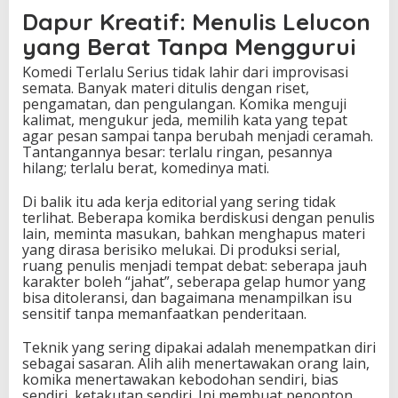
Dapur Kreatif: Menulis Lelucon
yang Berat Tanpa Menggurui
Komedi Terlalu Serius tidak lahir dari improvisasi
semata. Banyak materi ditulis dengan riset,
pengamatan, dan pengulangan. Komika menguji
kalimat, mengukur jeda, memilih kata yang tepat
agar pesan sampai tanpa berubah menjadi ceramah.
Tantangannya besar: terlalu ringan, pesannya
hilang; terlalu berat, komedinya mati.
Di balik itu ada kerja editorial yang sering tidak
terlihat. Beberapa komika berdiskusi dengan penulis
lain, meminta masukan, bahkan menghapus materi
yang dirasa berisiko melukai. Di produksi serial,
ruang penulis menjadi tempat debat: seberapa jauh
karakter boleh “jahat”, seberapa gelap humor yang
bisa ditoleransi, dan bagaimana menampilkan isu
sensitif tanpa memanfaatkan penderitaan.
Teknik yang sering dipakai adalah menempatkan diri
sebagai sasaran. Alih alih menertawakan orang lain,
komika menertawakan kebodohan sendiri, bias
sendiri, ketakutan sendiri. Ini membuat penonton