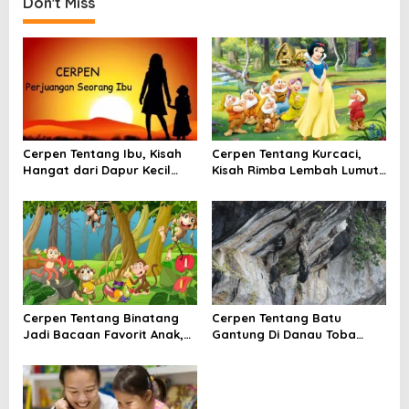
Don't Miss
n
a
v
i
g
a
Cerpen Tentang Ibu, Kisah
Cerpen Tentang Kurcaci,
t
Hangat dari Dapur Kecil
Kisah Rimba Lembah Lumut
yang Selalu Menunggu
yang Menyimpan Rahasia
i
Pulang
o
n
Cerpen Tentang Binatang
Cerpen Tentang Batu
Jadi Bacaan Favorit Anak,
Gantung Di Danau Toba
Ini Daya Tariknya
Yang Masih Membuat Hati
Bergetar