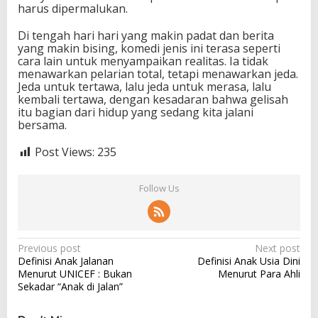
harus dipermalukan.
Di tengah hari hari yang makin padat dan berita
yang makin bising, komedi jenis ini terasa seperti
cara lain untuk menyampaikan realitas. Ia tidak
menawarkan pelarian total, tetapi menawarkan jeda.
Jeda untuk tertawa, lalu jeda untuk merasa, lalu
kembali tertawa, dengan kesadaran bahwa gelisah
itu bagian dari hidup yang sedang kita jalani
bersama.
Post Views:
235
Follow Us
P
Previous post
Next post
Definisi Anak Jalanan
Definisi Anak Usia Dini
o
Menurut UNICEF : Bukan
Menurut Para Ahli
s
Sekadar “Anak di Jalan”
t