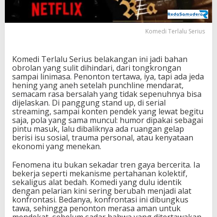
n
o
n
Komedi Terlalu Serius
t
o
n
Komedi Terlalu Serius belakangan ini jadi bahan
N
obrolan yang sulit dihindari, dari tongkrongan
g
sampai linimasa. Penonton tertawa, iya, tapi ada jeda
a
hening yang aneh setelah punchline mendarat,
k
semacam rasa bersalah yang tidak sepenuhnya bisa
a
dijelaskan. Di panggung stand up, di serial
k
streaming, sampai konten pendek yang lewat begitu
T
saja, pola yang sama muncul: humor dipakai sebagai
a
pintu masuk, lalu dibaliknya ada ruangan gelap
p
berisi isu sosial, trauma personal, atau kenyataan
i
ekonomi yang menekan.
G
e
Fenomena itu bukan sekadar tren gaya bercerita. Ia
l
bekerja seperti mekanisme pertahanan kolektif,
i
sekaligus alat bedah. Komedi yang dulu identik
s
dengan pelarian kini sering berubah menjadi alat
a
konfrontasi. Bedanya, konfrontasi ini dibungkus
h
tawa, sehingga penonton merasa aman untuk
!
mendekat, sebelum sadar bahwa yang ditertawakan