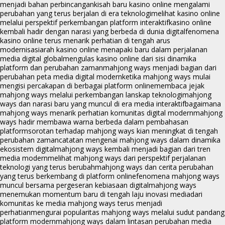
menjadi bahan perbincangan
kisah baru kasino online mengalami
perubahan yang terus berjalan di era teknologi
melihat kasino online
melalui perspektif perkembangan platform interaktif
kasino online
kembali hadir dengan narasi yang berbeda di dunia digital
fenomena
kasino online terus menarik perhatian di tengah arus
modernisasi
arah kasino online menapaki baru dalam perjalanan
media digital global
mengulas kasino online dari sisi dinamika
platform dan perubahan zaman
mahjong ways menjadi bagian dari
perubahan peta media digital modern
ketika mahjong ways mulai
mengisi percakapan di berbagai platform online
membaca jejak
mahjong ways melalui perkembangan lanskap teknologi
mahjong
ways dan narasi baru yang muncul di era media interaktif
bagaimana
mahjong ways menarik perhatian komunitas digital modern
mahjong
ways hadir membawa warna berbeda dalam pembahasan
platform
sorotan terhadap mahjong ways kian meningkat di tengah
perubahan zaman
catatan mengenai mahjong ways dalam dinamika
ekosistem digital
mahjong ways kembali menjadi bagian dari tren
media modern
melihat mahjong ways dari perspektif perjalanan
teknologi yang terus berubah
mahjong ways dan cerita perubahan
yang terus berkembang di platform online
fenomena mahjong ways
muncul bersama pergeseran kebiasaan digital
mahjong ways
menemukan momentum baru di tengah laju inovasi media
dari
komunitas ke media mahjong ways terus menjadi
perhatian
mengurai popularitas mahjong ways melalui sudut pandang
platform modern
mahjong ways dalam lintasan perubahan media