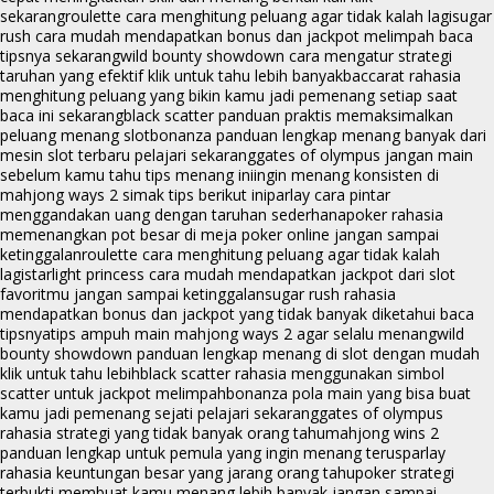
sekarang
roulette cara menghitung peluang agar tidak kalah lagi
sugar
rush cara mudah mendapatkan bonus dan jackpot melimpah baca
tipsnya sekarang
wild bounty showdown cara mengatur strategi
taruhan yang efektif klik untuk tahu lebih banyak
baccarat rahasia
menghitung peluang yang bikin kamu jadi pemenang setiap saat
baca ini sekarang
black scatter panduan praktis memaksimalkan
peluang menang slot
bonanza panduan lengkap menang banyak dari
mesin slot terbaru pelajari sekarang
gates of olympus jangan main
sebelum kamu tahu tips menang ini
ingin menang konsisten di
mahjong ways 2 simak tips berikut ini
parlay cara pintar
menggandakan uang dengan taruhan sederhana
poker rahasia
memenangkan pot besar di meja poker online jangan sampai
ketinggalan
roulette cara menghitung peluang agar tidak kalah
lagi
starlight princess cara mudah mendapatkan jackpot dari slot
favoritmu jangan sampai ketinggalan
sugar rush rahasia
mendapatkan bonus dan jackpot yang tidak banyak diketahui baca
tipsnya
tips ampuh main mahjong ways 2 agar selalu menang
wild
bounty showdown panduan lengkap menang di slot dengan mudah
klik untuk tahu lebih
black scatter rahasia menggunakan simbol
scatter untuk jackpot melimpah
bonanza pola main yang bisa buat
kamu jadi pemenang sejati pelajari sekarang
gates of olympus
rahasia strategi yang tidak banyak orang tahu
mahjong wins 2
panduan lengkap untuk pemula yang ingin menang terus
parlay
rahasia keuntungan besar yang jarang orang tahu
poker strategi
terbukti membuat kamu menang lebih banyak jangan sampai