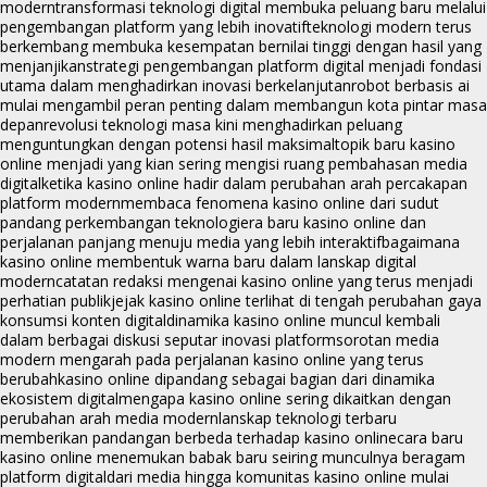
modern
transformasi teknologi digital membuka peluang baru melalui
pengembangan platform yang lebih inovatif
teknologi modern terus
berkembang membuka kesempatan bernilai tinggi dengan hasil yang
menjanjikan
strategi pengembangan platform digital menjadi fondasi
utama dalam menghadirkan inovasi berkelanjutan
robot berbasis ai
mulai mengambil peran penting dalam membangun kota pintar masa
depan
revolusi teknologi masa kini menghadirkan peluang
menguntungkan dengan potensi hasil maksimal
topik baru kasino
online menjadi yang kian sering mengisi ruang pembahasan media
digital
ketika kasino online hadir dalam perubahan arah percakapan
platform modern
membaca fenomena kasino online dari sudut
pandang perkembangan teknologi
era baru kasino online dan
perjalanan panjang menuju media yang lebih interaktif
bagaimana
kasino online membentuk warna baru dalam lanskap digital
modern
catatan redaksi mengenai kasino online yang terus menjadi
perhatian publik
jejak kasino online terlihat di tengah perubahan gaya
konsumsi konten digital
dinamika kasino online muncul kembali
dalam berbagai diskusi seputar inovasi platform
sorotan media
modern mengarah pada perjalanan kasino online yang terus
berubah
kasino online dipandang sebagai bagian dari dinamika
ekosistem digital
mengapa kasino online sering dikaitkan dengan
perubahan arah media modern
lanskap teknologi terbaru
memberikan pandangan berbeda terhadap kasino online
cara baru
kasino online menemukan babak baru seiring munculnya beragam
platform digital
dari media hingga komunitas kasino online mulai