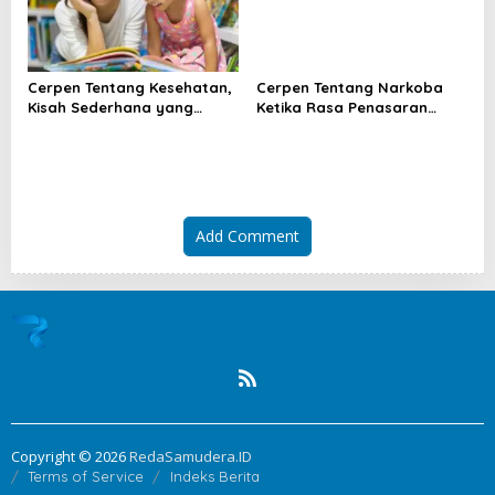
Cerpen Tentang Kesehatan,
Cerpen Tentang Narkoba
Kisah Sederhana yang
Ketika Rasa Penasaran
Mengubah Cara Pandang
Menghancurkan Masa Muda
Hidup
Add Comment
Copyright © 2026
RedaSamudera.ID
Terms of Service
Indeks Berita