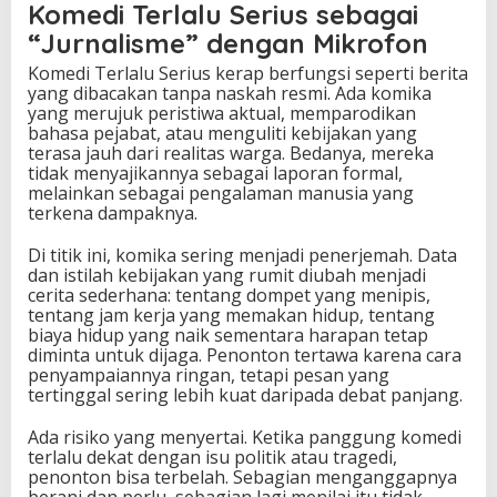
Komedi Terlalu Serius sebagai
“Jurnalisme” dengan Mikrofon
Komedi Terlalu Serius kerap berfungsi seperti berita
yang dibacakan tanpa naskah resmi. Ada komika
yang merujuk peristiwa aktual, memparodikan
bahasa pejabat, atau menguliti kebijakan yang
terasa jauh dari realitas warga. Bedanya, mereka
tidak menyajikannya sebagai laporan formal,
melainkan sebagai pengalaman manusia yang
terkena dampaknya.
Di titik ini, komika sering menjadi penerjemah. Data
dan istilah kebijakan yang rumit diubah menjadi
cerita sederhana: tentang dompet yang menipis,
tentang jam kerja yang memakan hidup, tentang
biaya hidup yang naik sementara harapan tetap
diminta untuk dijaga. Penonton tertawa karena cara
penyampaiannya ringan, tetapi pesan yang
tertinggal sering lebih kuat daripada debat panjang.
Ada risiko yang menyertai. Ketika panggung komedi
terlalu dekat dengan isu politik atau tragedi,
penonton bisa terbelah. Sebagian menganggapnya
berani dan perlu, sebagian lagi menilai itu tidak