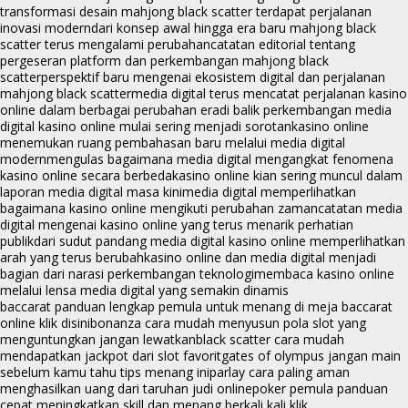
transformasi desain mahjong black scatter terdapat perjalanan
inovasi modern
dari konsep awal hingga era baru mahjong black
scatter terus mengalami perubahan
catatan editorial tentang
pergeseran platform dan perkembangan mahjong black
scatter
perspektif baru mengenai ekosistem digital dan perjalanan
mahjong black scatter
media digital terus mencatat perjalanan kasino
online dalam berbagai perubahan era
di balik perkembangan media
digital kasino online mulai sering menjadi sorotan
kasino online
menemukan ruang pembahasan baru melalui media digital
modern
mengulas bagaimana media digital mengangkat fenomena
kasino online secara berbeda
kasino online kian sering muncul dalam
laporan media digital masa kini
media digital memperlihatkan
bagaimana kasino online mengikuti perubahan zaman
catatan media
digital mengenai kasino online yang terus menarik perhatian
publik
dari sudut pandang media digital kasino online memperlihatkan
arah yang terus berubah
kasino online dan media digital menjadi
bagian dari narasi perkembangan teknologi
membaca kasino online
melalui lensa media digital yang semakin dinamis
baccarat panduan lengkap pemula untuk menang di meja baccarat
online klik disini
bonanza cara mudah menyusun pola slot yang
menguntungkan jangan lewatkan
black scatter cara mudah
mendapatkan jackpot dari slot favorit
gates of olympus jangan main
sebelum kamu tahu tips menang ini
parlay cara paling aman
menghasilkan uang dari taruhan judi online
poker pemula panduan
cepat meningkatkan skill dan menang berkali kali klik