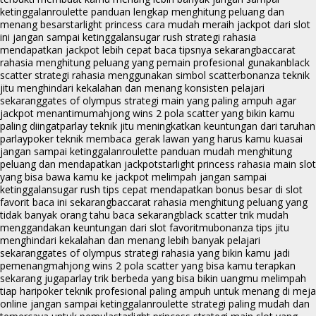
ketinggalan
roulette panduan lengkap menghitung peluang dan
menang besar
starlight princess cara mudah meraih jackpot dari slot
ini jangan sampai ketinggalan
sugar rush strategi rahasia
mendapatkan jackpot lebih cepat baca tipsnya sekarang
baccarat
rahasia menghitung peluang yang pemain profesional gunakan
black
scatter strategi rahasia menggunakan simbol scatter
bonanza teknik
jitu menghindari kekalahan dan menang konsisten pelajari
sekarang
gates of olympus strategi main yang paling ampuh agar
jackpot menantimu
mahjong wins 2 pola scatter yang bikin kamu
paling diingat
parlay teknik jitu meningkatkan keuntungan dari taruhan
parlay
poker teknik membaca gerak lawan yang harus kamu kuasai
jangan sampai ketinggalan
roulette panduan mudah menghitung
peluang dan mendapatkan jackpot
starlight princess rahasia main slot
yang bisa bawa kamu ke jackpot melimpah jangan sampai
ketinggalan
sugar rush tips cepat mendapatkan bonus besar di slot
favorit baca ini sekarang
baccarat rahasia menghitung peluang yang
tidak banyak orang tahu baca sekarang
black scatter trik mudah
menggandakan keuntungan dari slot favoritmu
bonanza tips jitu
menghindari kekalahan dan menang lebih banyak pelajari
sekarang
gates of olympus strategi rahasia yang bikin kamu jadi
pemenang
mahjong wins 2 pola scatter yang bisa kamu terapkan
sekarang juga
parlay trik berbeda yang bisa bikin uangmu melimpah
tiap hari
poker teknik profesional paling ampuh untuk menang di meja
online jangan sampai ketinggalan
roulette strategi paling mudah dan