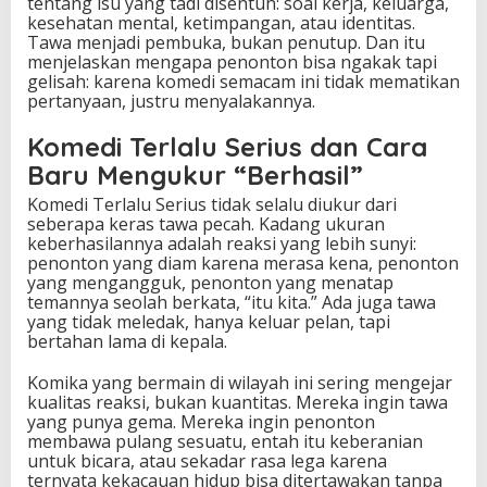
tentang isu yang tadi disentuh: soal kerja, keluarga,
kesehatan mental, ketimpangan, atau identitas.
Tawa menjadi pembuka, bukan penutup. Dan itu
menjelaskan mengapa penonton bisa ngakak tapi
gelisah: karena komedi semacam ini tidak mematikan
pertanyaan, justru menyalakannya.
Komedi Terlalu Serius dan Cara
Baru Mengukur “Berhasil”
Komedi Terlalu Serius tidak selalu diukur dari
seberapa keras tawa pecah. Kadang ukuran
keberhasilannya adalah reaksi yang lebih sunyi:
penonton yang diam karena merasa kena, penonton
yang mengangguk, penonton yang menatap
temannya seolah berkata, “itu kita.” Ada juga tawa
yang tidak meledak, hanya keluar pelan, tapi
bertahan lama di kepala.
Komika yang bermain di wilayah ini sering mengejar
kualitas reaksi, bukan kuantitas. Mereka ingin tawa
yang punya gema. Mereka ingin penonton
membawa pulang sesuatu, entah itu keberanian
untuk bicara, atau sekadar rasa lega karena
ternyata kekacauan hidup bisa ditertawakan tanpa