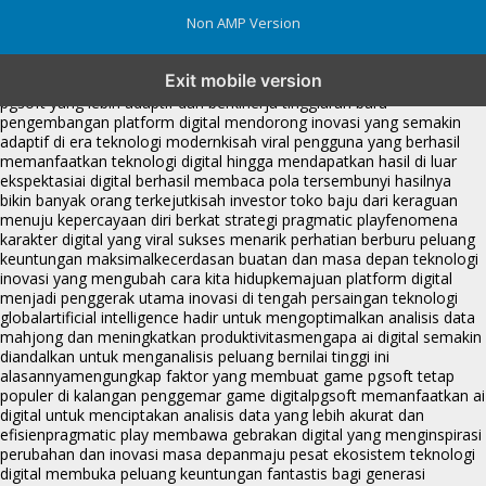
Non AMP Version
transformasi digital pragmatic play menjadi inspirasi baru dalam
Exit mobile version
menghadirkan inovasi berkualitas
ai digital menjadi kunci analisis data
pgsoft yang lebih adaptif dan berkinerja tinggi
arah baru
pengembangan platform digital mendorong inovasi yang semakin
adaptif di era teknologi modern
kisah viral pengguna yang berhasil
memanfaatkan teknologi digital hingga mendapatkan hasil di luar
ekspektasi
ai digital berhasil membaca pola tersembunyi hasilnya
bikin banyak orang terkejut
kisah investor toko baju dari keraguan
menuju kepercayaan diri berkat strategi pragmatic play
fenomena
karakter digital yang viral sukses menarik perhatian berburu peluang
keuntungan maksimal
kecerdasan buatan dan masa depan teknologi
inovasi yang mengubah cara kita hidup
kemajuan platform digital
menjadi penggerak utama inovasi di tengah persaingan teknologi
global
artificial intelligence hadir untuk mengoptimalkan analisis data
mahjong dan meningkatkan produktivitas
mengapa ai digital semakin
diandalkan untuk menganalisis peluang bernilai tinggi ini
alasannya
mengungkap faktor yang membuat game pgsoft tetap
populer di kalangan penggemar game digital
pgsoft memanfaatkan ai
digital untuk menciptakan analisis data yang lebih akurat dan
efisien
pragmatic play membawa gebrakan digital yang menginspirasi
perubahan dan inovasi masa depan
maju pesat ekosistem teknologi
digital membuka peluang keuntungan fantastis bagi generasi