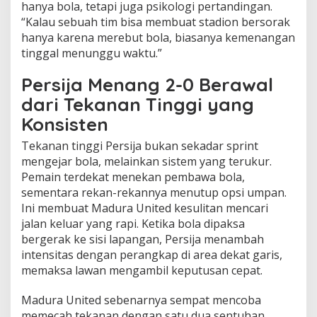
hanya bola, tetapi juga psikologi pertandingan.
“Kalau sebuah tim bisa membuat stadion bersorak
hanya karena merebut bola, biasanya kemenangan
tinggal menunggu waktu.”
Persija Menang 2-0 Berawal
dari Tekanan Tinggi yang
Konsisten
Tekanan tinggi Persija bukan sekadar sprint
mengejar bola, melainkan sistem yang terukur.
Pemain terdekat menekan pembawa bola,
sementara rekan-rekannya menutup opsi umpan.
Ini membuat Madura United kesulitan mencari
jalan keluar yang rapi. Ketika bola dipaksa
bergerak ke sisi lapangan, Persija menambah
intensitas dengan perangkap di area dekat garis,
memaksa lawan mengambil keputusan cepat.
Madura United sebenarnya sempat mencoba
memecah tekanan dengan satu dua sentuhan