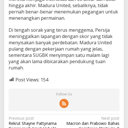
hingga akhir. Madura United, sebaliknya, tidak
pernah benar-benar menemukan pegangan untuk
menenangkan permainan.
Di tengah sorak yang terus menggema, Persija
meninggalkan lapangan dengan skor yang tidak
menyisakan banyak perdebatan. Madura United
pulang dengan pekerjaan rumah yang jelas,
sementara SUGBK menyimpan satu malam lagi
yang akan lama dibicarakan pendukung tuan
rumah.
Post Views:
154
Follow Us
Post
Previous post
Next post
Rekrut Shayne Pattynama
Macron dan Prabowo Bahas
navigation