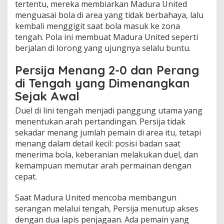
tertentu, mereka membiarkan Madura United
menguasai bola di area yang tidak berbahaya, lalu
kembali menggigit saat bola masuk ke zona
tengah. Pola ini membuat Madura United seperti
berjalan di lorong yang ujungnya selalu buntu.
Persija Menang 2-0 dan Perang
di Tengah yang Dimenangkan
Sejak Awal
Duel di lini tengah menjadi panggung utama yang
menentukan arah pertandingan. Persija tidak
sekadar menang jumlah pemain di area itu, tetapi
menang dalam detail kecil: posisi badan saat
menerima bola, keberanian melakukan duel, dan
kemampuan memutar arah permainan dengan
cepat.
Saat Madura United mencoba membangun
serangan melalui tengah, Persija menutup akses
dengan dua lapis penjagaan. Ada pemain yang