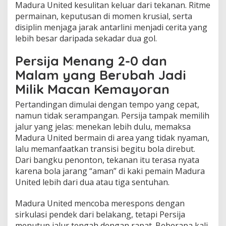
Madura United kesulitan keluar dari tekanan. Ritme
permainan, keputusan di momen krusial, serta
disiplin menjaga jarak antarlini menjadi cerita yang
lebih besar daripada sekadar dua gol.
Persija Menang 2-0 dan
Malam yang Berubah Jadi
Milik Macan Kemayoran
Pertandingan dimulai dengan tempo yang cepat,
namun tidak serampangan. Persija tampak memilih
jalur yang jelas: menekan lebih dulu, memaksa
Madura United bermain di area yang tidak nyaman,
lalu memanfaatkan transisi begitu bola direbut.
Dari bangku penonton, tekanan itu terasa nyata
karena bola jarang “aman” di kaki pemain Madura
United lebih dari dua atau tiga sentuhan.
Madura United mencoba merespons dengan
sirkulasi pendek dari belakang, tetapi Persija
menutup jalur tengah dengan rapat. Beberapa kali,