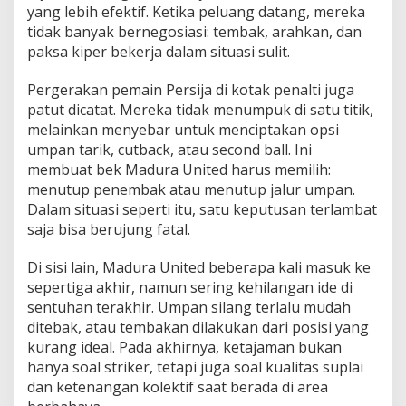
yang lebih efektif. Ketika peluang datang, mereka
tidak banyak bernegosiasi: tembak, arahkan, dan
paksa kiper bekerja dalam situasi sulit.
Pergerakan pemain Persija di kotak penalti juga
patut dicatat. Mereka tidak menumpuk di satu titik,
melainkan menyebar untuk menciptakan opsi
umpan tarik, cutback, atau second ball. Ini
membuat bek Madura United harus memilih:
menutup penembak atau menutup jalur umpan.
Dalam situasi seperti itu, satu keputusan terlambat
saja bisa berujung fatal.
Di sisi lain, Madura United beberapa kali masuk ke
sepertiga akhir, namun sering kehilangan ide di
sentuhan terakhir. Umpan silang terlalu mudah
ditebak, atau tembakan dilakukan dari posisi yang
kurang ideal. Pada akhirnya, ketajaman bukan
hanya soal striker, tetapi juga soal kualitas suplai
dan ketenangan kolektif saat berada di area