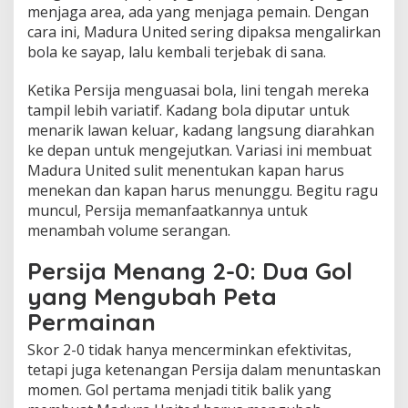
menjaga area, ada yang menjaga pemain. Dengan
cara ini, Madura United sering dipaksa mengalirkan
bola ke sayap, lalu kembali terjebak di sana.
Ketika Persija menguasai bola, lini tengah mereka
tampil lebih variatif. Kadang bola diputar untuk
menarik lawan keluar, kadang langsung diarahkan
ke depan untuk mengejutkan. Variasi ini membuat
Madura United sulit menentukan kapan harus
menekan dan kapan harus menunggu. Begitu ragu
muncul, Persija memanfaatkannya untuk
menambah volume serangan.
Persija Menang 2-0: Dua Gol
yang Mengubah Peta
Permainan
Skor 2-0 tidak hanya mencerminkan efektivitas,
tetapi juga ketenangan Persija dalam menuntaskan
momen. Gol pertama menjadi titik balik yang