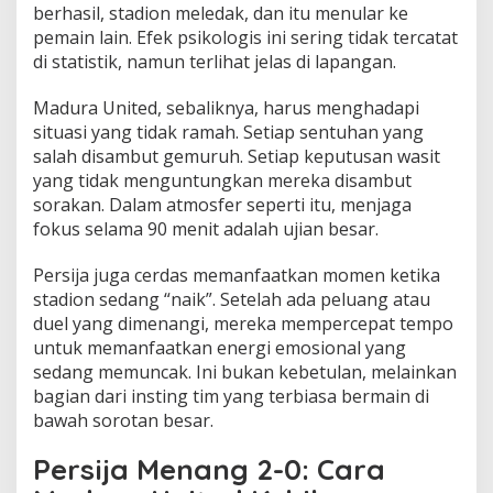
berhasil, stadion meledak, dan itu menular ke
pemain lain. Efek psikologis ini sering tidak tercatat
di statistik, namun terlihat jelas di lapangan.
Madura United, sebaliknya, harus menghadapi
situasi yang tidak ramah. Setiap sentuhan yang
salah disambut gemuruh. Setiap keputusan wasit
yang tidak menguntungkan mereka disambut
sorakan. Dalam atmosfer seperti itu, menjaga
fokus selama 90 menit adalah ujian besar.
Persija juga cerdas memanfaatkan momen ketika
stadion sedang “naik”. Setelah ada peluang atau
duel yang dimenangi, mereka mempercepat tempo
untuk memanfaatkan energi emosional yang
sedang memuncak. Ini bukan kebetulan, melainkan
bagian dari insting tim yang terbiasa bermain di
bawah sorotan besar.
Persija Menang 2-0: Cara