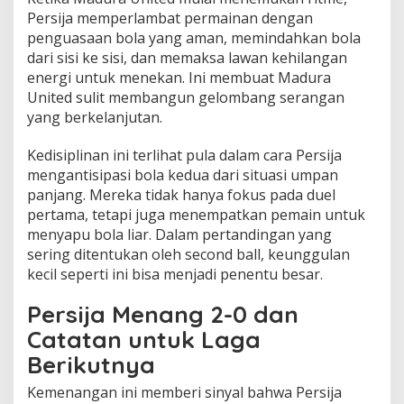
Persija memperlambat permainan dengan
penguasaan bola yang aman, memindahkan bola
dari sisi ke sisi, dan memaksa lawan kehilangan
energi untuk menekan. Ini membuat Madura
United sulit membangun gelombang serangan
yang berkelanjutan.
Kedisiplinan ini terlihat pula dalam cara Persija
mengantisipasi bola kedua dari situasi umpan
panjang. Mereka tidak hanya fokus pada duel
pertama, tetapi juga menempatkan pemain untuk
menyapu bola liar. Dalam pertandingan yang
sering ditentukan oleh second ball, keunggulan
kecil seperti ini bisa menjadi penentu besar.
Persija Menang 2-0 dan
Catatan untuk Laga
Berikutnya
Kemenangan ini memberi sinyal bahwa Persija