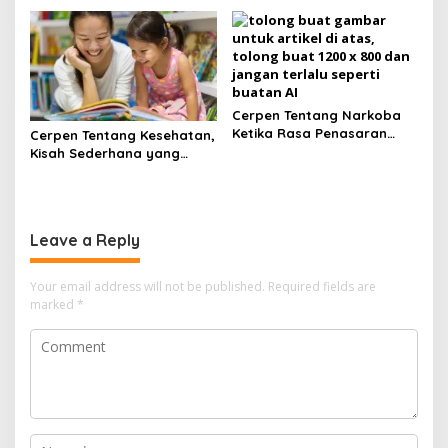
Bergetar
Cerpen Tentang Narkoba
Ketika Rasa Penasaran
Cerpen Tentang Kesehatan,
Menghancurkan Masa
Kisah Sederhana yang
Muda
Mengubah Cara Pandang
Hidup
Leave a Reply
Your email address will not be published.
Required fields are
marked
*