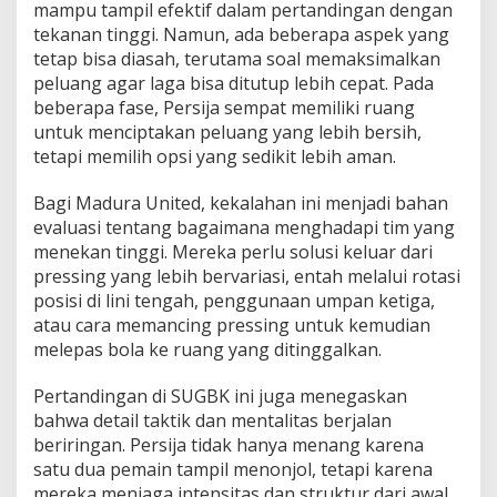
mampu tampil efektif dalam pertandingan dengan
tekanan tinggi. Namun, ada beberapa aspek yang
tetap bisa diasah, terutama soal memaksimalkan
peluang agar laga bisa ditutup lebih cepat. Pada
beberapa fase, Persija sempat memiliki ruang
untuk menciptakan peluang yang lebih bersih,
tetapi memilih opsi yang sedikit lebih aman.
Bagi Madura United, kekalahan ini menjadi bahan
evaluasi tentang bagaimana menghadapi tim yang
menekan tinggi. Mereka perlu solusi keluar dari
pressing yang lebih bervariasi, entah melalui rotasi
posisi di lini tengah, penggunaan umpan ketiga,
atau cara memancing pressing untuk kemudian
melepas bola ke ruang yang ditinggalkan.
Pertandingan di SUGBK ini juga menegaskan
bahwa detail taktik dan mentalitas berjalan
beriringan. Persija tidak hanya menang karena
satu dua pemain tampil menonjol, tetapi karena
mereka menjaga intensitas dan struktur dari awal