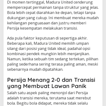
Di momen tertinggal, Madura United cenderung
mempercepat permainan tanpa struktur yang jelas.
Bola lebih cepat diarahkan ke depan, tetapi tanpa
dukungan yang cukup. Ini membuat mereka mudah
kehilangan penguasaan dan justru memberi
Persija kesempatan melakukan transisi.
Ada pula faktor keputusan di sepertiga akhir.
Beberapa kali, Madura United memilih umpan
silang dari posisi yang tidak ideal, padahal opsi
kombinasi pendek mungkin lebih menjanjikan.
Namun, ketika sebuah tim sedang tertekan, pilihan
paling sederhana sering terasa paling aman, meski
sebenarnya mudah dipatahkan.
Persija Menang 2-0 dan Transisi
yang Membuat Lawan Panik
Salah satu aspek paling menonjol dari Persija
adalah transisi mereka, terutama saat merebut
bola. Begitu bola didapat, mereka tidak selalu