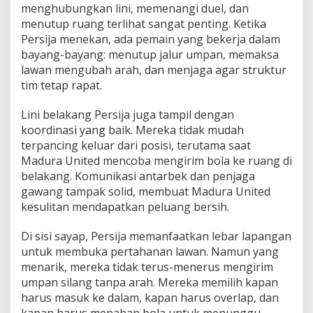
menghubungkan lini, memenangi duel, dan
menutup ruang terlihat sangat penting. Ketika
Persija menekan, ada pemain yang bekerja dalam
bayang-bayang: menutup jalur umpan, memaksa
lawan mengubah arah, dan menjaga agar struktur
tim tetap rapat.
Lini belakang Persija juga tampil dengan
koordinasi yang baik. Mereka tidak mudah
terpancing keluar dari posisi, terutama saat
Madura United mencoba mengirim bola ke ruang di
belakang. Komunikasi antarbek dan penjaga
gawang tampak solid, membuat Madura United
kesulitan mendapatkan peluang bersih.
Di sisi sayap, Persija memanfaatkan lebar lapangan
untuk membuka pertahanan lawan. Namun yang
menarik, mereka tidak terus-menerus mengirim
umpan silang tanpa arah. Mereka memilih kapan
harus masuk ke dalam, kapan harus overlap, dan
kapan harus menahan bola untuk menunggu