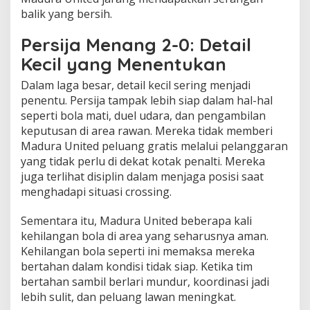
balik yang bersih.
Persija Menang 2-0: Detail
Kecil yang Menentukan
Dalam laga besar, detail kecil sering menjadi
penentu. Persija tampak lebih siap dalam hal-hal
seperti bola mati, duel udara, dan pengambilan
keputusan di area rawan. Mereka tidak memberi
Madura United peluang gratis melalui pelanggaran
yang tidak perlu di dekat kotak penalti. Mereka
juga terlihat disiplin dalam menjaga posisi saat
menghadapi situasi crossing.
Sementara itu, Madura United beberapa kali
kehilangan bola di area yang seharusnya aman.
Kehilangan bola seperti ini memaksa mereka
bertahan dalam kondisi tidak siap. Ketika tim
bertahan sambil berlari mundur, koordinasi jadi
lebih sulit, dan peluang lawan meningkat.