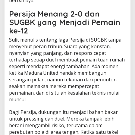
berbahaya.
Persija Menang 2-0 dan
SUGBK yang Menjadi Pemain
ke-12
Sulit menulis tentang laga Persija di SUGBK tanpa
menyebut peran tribun. Suara yang konstan,
nyanyian yang panjang, dan respons cepat
terhadap setiap duel membuat pemain tuan rumah
seperti mendapat energi tambahan. Ada momen
ketika Madura United hendak membangun
serangan pelan, namun tekanan dari penonton
seakan memaksa mereka mempercepat
permainan, dan di situlah kesalahan teknis mulai
muncul.
Bagi Persija, dukungan itu menjadi bahan bakar
untuk pressing dan duel. Mereka tampak lebih
berani mengambil risiko, terutama dalam
perebutan bola di area tengah. Ketika satu tekel