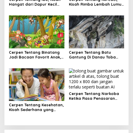
Hangat dari Dapur Kecil
Kisah Rimba Lembah Lumut
yang Selalu Menunggu
yang Menyimpan Rahasia
Pulang
Cerpen Tentang Binatang
Cerpen Tentang Batu
Jadi Bacaan Favorit Anak,
Gantung Di Danau Toba
Ini Daya Tariknya
Yang Masih Membuat Hati
Bergetar
Cerpen Tentang Narkoba
Ketika Rasa Penasaran
Menghancurkan Masa
Cerpen Tentang Kesehatan,
Muda
Kisah Sederhana yang
Mengubah Cara Pandang
Hidup