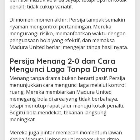
penalti tidak cukup variatif.
Di momen-momen akhir, Persija tampak semakin
nyaman mengontrol pertandingan. Mereka
mengurangi risiko, memanfaatkan waktu dengan
penguasaan bola yang efektif, dan memaksa
Madura United berlari mengejar tanpa hasil nyata.
Persija Menang 2-0 dan Cara
Mengunci Laga Tanpa Drama
Menang tanpa drama bukan berarti pasif. Persija
menunjukkan cara mengunci laga melalui kontrol
ruang. Mereka membiarkan Madura United
memegang bola di area yang tidak berbahaya,
tetapi menutup rapat jalur menuju kotak penalti.
Begitu bola mendekat, tekanan langsung
meningkat.
Mereka juga pintar memecah momentum lawan.
Ketika Madura United mulai menemukan ritme,