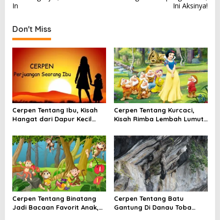
s
In
Ini Aksinya!
t
Don't Miss
n
a
v
i
g
a
Cerpen Tentang Ibu, Kisah
Cerpen Tentang Kurcaci,
t
Hangat dari Dapur Kecil
Kisah Rimba Lembah Lumut
yang Selalu Menunggu
yang Menyimpan Rahasia
i
Pulang
o
n
Cerpen Tentang Binatang
Cerpen Tentang Batu
Jadi Bacaan Favorit Anak,
Gantung Di Danau Toba
Ini Daya Tariknya
Yang Masih Membuat Hati