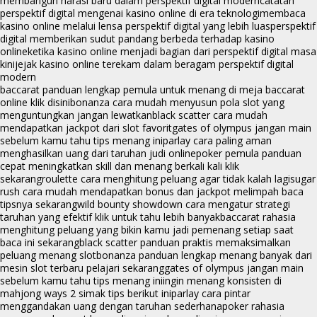
membangun narasi baru dalam perspektif digital modern
catatan
perspektif digital mengenai kasino online di era teknologi
membaca
kasino online melalui lensa perspektif digital yang lebih luas
perspektif
digital memberikan sudut pandang berbeda terhadap kasino
online
ketika kasino online menjadi bagian dari perspektif digital masa
kini
jejak kasino online terekam dalam beragam perspektif digital
modern
baccarat panduan lengkap pemula untuk menang di meja baccarat
online klik disini
bonanza cara mudah menyusun pola slot yang
menguntungkan jangan lewatkan
black scatter cara mudah
mendapatkan jackpot dari slot favorit
gates of olympus jangan main
sebelum kamu tahu tips menang ini
parlay cara paling aman
menghasilkan uang dari taruhan judi online
poker pemula panduan
cepat meningkatkan skill dan menang berkali kali klik
sekarang
roulette cara menghitung peluang agar tidak kalah lagi
sugar
rush cara mudah mendapatkan bonus dan jackpot melimpah baca
tipsnya sekarang
wild bounty showdown cara mengatur strategi
taruhan yang efektif klik untuk tahu lebih banyak
baccarat rahasia
menghitung peluang yang bikin kamu jadi pemenang setiap saat
baca ini sekarang
black scatter panduan praktis memaksimalkan
peluang menang slot
bonanza panduan lengkap menang banyak dari
mesin slot terbaru pelajari sekarang
gates of olympus jangan main
sebelum kamu tahu tips menang ini
ingin menang konsisten di
mahjong ways 2 simak tips berikut ini
parlay cara pintar
menggandakan uang dengan taruhan sederhana
poker rahasia