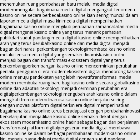
menemukan ruang pembahasan baru melalui media digital
modern
mengulas bagaimana media digital mengangkat fenomena
kasino online secara berbeda
kasino online kian sering muncul dalam
laporan media digital masa kini
media digital memperlihatkan
bagaimana kasino online mengikuti perubahan zaman
catatan media
digital mengenai kasino online yang terus menarik perhatian
publik
dari sudut pandang media digital kasino online memperlihatkan
arah yang terus berubah
kasino online dan media digital menjadi
bagian dari narasi perkembangan teknologi
membaca kasino online
melalui lensa media digital yang semakin dinamis
kasino online
menjadi bagian dari transformasi ekosistem digital yang terus
berkembang
perkembangan kasino online mencerminkan perubahan
perilaku pengguna di era modern
ekosistem digital mendorong kasino
online menuju pendekatan yang lebih inovatif
transformasi media
modern membuka ruang baru bagi kasino online secara global
kasino
online dan adaptasi teknologi menjadi cerminan perubahan era
digital
perkembangan teknologi mengubah arah kasino online dalam
mengikuti tren modern
dinamika kasino online berjalan seiring
dengan inovasi platform digital terkini
era digital memperlihatkan
bagaimana kasino online terus beradaptasi dengan perubahan
inovasi
berkelanjutan menjadikan kasino online semakin dekat dengan
ekosistem modern
kasino online hadir sebagai bagian dari perjalanan
transformasi platform digital
pergeseran media digital membawa
kasino online ke dalam berbagai pembahasan modern
kasino online
kini mengisi ruang diskusi media digital dengan sudut pandang