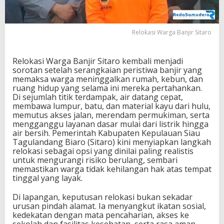
t
a
r
Relokasi Warga Banjir Sitaro
o
,
P
Relokasi Warga Banjir Sitaro kembali menjadi
e
sorotan setelah serangkaian peristiwa banjir yang
m
memaksa warga meninggalkan rumah, kebun, dan
k
ruang hidup yang selama ini mereka pertahankan.
a
Di sejumlah titik terdampak, air datang cepat,
b
membawa lumpur, batu, dan material kayu dari hulu,
S
memutus akses jalan, merendam permukiman, serta
i
mengganggu layanan dasar mulai dari listrik hingga
a
air bersih. Pemerintah Kabupaten Kepulauan Siau
p
Tagulandang Biaro (Sitaro) kini menyiapkan langkah
k
relokasi sebagai opsi yang dinilai paling realistis
a
untuk mengurangi risiko berulang, sembari
n
memastikan warga tidak kehilangan hak atas tempat
H
tinggal yang layak.
u
n
Di lapangan, keputusan relokasi bukan sekadar
i
urusan pindah alamat. Ia menyangkut ikatan sosial,
a
kedekatan dengan mata pencaharian, akses ke
n
sekolah dan fasilitas kesehatan, serta rasa aman
A