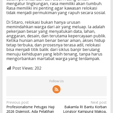
mengatur lingkungan, rasa memiliki akan tumbuh.
Rasa memiliki ini penting agar kawasan relokasi
tidak menjadi permukiman yang rapuh secara sosial.
Di Sitaro, relokasi bukan hanya urusan
memindahkan warga dari air yang meluap. Ia adalah
pekerjaan besar yang menyatukan data, lahan,
anggaran, desain, dan terutama kepercayaan publik.
Ketika hunian aman benar benar aman, akses hidup
tetap terbuka, dan prosesnya terasa adil, relokasi
bisa menjadi titik balik: dari siklus banjir berulang
menuju kehidupan yang lebih tenang, tanpa harus
mengorbankan martabat warga yang terdampak.
Post Views:
202
Follow Us
P
Previous post
Next post
Profesionalisme Petugas Haji
Bakamla RI Bantu Korban
o
2026 Digenjot, Ada Pelatihan
Longsor Kampung Makoa,