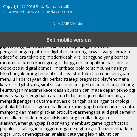
Copyright © 2026
RedaSamudera.ID
Terms of Service
Indeks Berita
Non AMP Version
transformasi digital pragmatic play menjadi inspirasi baru dalam
Exit mobile version
menghadirkan inovasi berkualitas
ai digital menjadi kunci analisis data
pgsoft yang lebih adaptif dan berkinerja tinggi
arah baru
pengembangan platform digital mendorong inovasi yang semakin
adaptif di era teknologi modern
kisah viral pengguna yang berhasil
memanfaatkan teknologi digital hingga mendapatkan hasil di luar
ekspektasi
ai digital berhasil membaca pola tersembunyi hasilnya
bikin banyak orang terkejut
kisah investor toko baju dari keraguan
menuju kepercayaan diri berkat strategi pragmatic play
fenomena
karakter digital yang viral sukses menarik perhatian berburu peluang
keuntungan maksimal
kecerdasan buatan dan masa depan teknologi
inovasi yang mengubah cara kita hidup
kemajuan platform digital
menjadi penggerak utama inovasi di tengah persaingan teknologi
global
artificial intelligence hadir untuk mengoptimalkan analisis data
mahjong dan meningkatkan produktivitas
mengapa ai digital semakin
diandalkan untuk menganalisis peluang bernilai tinggi ini
alasannya
mengungkap faktor yang membuat game pgsoft tetap
populer di kalangan penggemar game digital
pgsoft memanfaatkan ai
digital untuk menciptakan analisis data yang lebih akurat dan