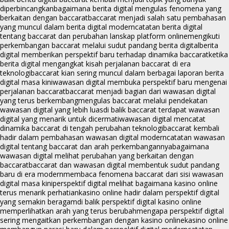
diperbincangkan
bagaimana berita digital mengulas fenomena yang
berkaitan dengan baccarat
baccarat menjadi salah satu pembahasan
yang muncul dalam berita digital modern
catatan berita digital
tentang baccarat dan perubahan lanskap platform online
mengikuti
perkembangan baccarat melalui sudut pandang berita digital
berita
digital memberikan perspektif baru terhadap dinamika baccarat
ketika
berita digital mengangkat kisah perjalanan baccarat di era
teknologi
baccarat kian sering muncul dalam berbagai laporan berita
digital masa kini
wawasan digital membuka perspektif baru mengenai
perjalanan baccarat
baccarat menjadi bagian dari wawasan digital
yang terus berkembang
mengulas baccarat melalui pendekatan
wawasan digital yang lebih luas
di balik baccarat terdapat wawasan
digital yang menarik untuk dicermati
wawasan digital mencatat
dinamika baccarat di tengah perubahan teknologi
baccarat kembali
hadir dalam pembahasan wawasan digital modern
catatan wawasan
digital tentang baccarat dan arah perkembangannya
bagaimana
wawasan digital melihat perubahan yang berkaitan dengan
baccarat
baccarat dan wawasan digital membentuk sudut pandang
baru di era modern
membaca fenomena baccarat dari sisi wawasan
digital masa kini
perspektif digital melihat bagaimana kasino online
terus menarik perhatian
kasino online hadir dalam perspektif digital
yang semakin beragam
di balik perspektif digital kasino online
memperlihatkan arah yang terus berubah
mengapa perspektif digital
sering mengaitkan perkembangan dengan kasino online
kasino online