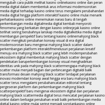
mengubah cara publik melihat kasino online
kasino online dan peran
media digital dalam membentuk arus informasi modern
sorotan
media digital terhadap kasino online terus mengalami perubahan
dari
media digital hingga platform interaktif kasino online mulai menarik
perhatian
kasino online menemukan narasi baru di tengah
perkembangan media digital
media digital kembali menyoroti
fenomena yang berkaitan dengan kasino online
jejak kasino online
terlihat seiring berubahnya lanskap media digital
ketika media digital
membangun perspektif baru tentang kasino online
mahjong black
scatter mengikuti perubahan konsep visual di era digital
modern
sorotan baru mengenai mahjong black scatter dalam
perkembangan platform interaktif
menelusuri perjalanan kreatif
menuju era mahjong black scatter yang lebih modern
perubahan
ekosistem digital membentuk mahjong black scatter dengan
pendekatan baru
perkembangan konsep visual menghadirkan
identitas unik pada mahjong black scatter
mengapa mahjong black
scatter mulai menjadi bagian dari perbincangan digital
di balik
transformasi desain mahjong black scatter terdapat perjalanan
inovasi modern
dari konsep awal hingga era baru mahjong black
scatter terus mengalami perubahan
catatan editorial tentang
pergeseran platform dan perkembangan mahjong black
scatter
perspektif baru mengenai ekosistem digital dan perjalanan
mahjong black scatter
media digital terus mencatat perjalanan kasino
online dalam berbagai perubahan era
di balik perkembangan media
digital kasino online mulai sering menjadi sorotan
kasino online