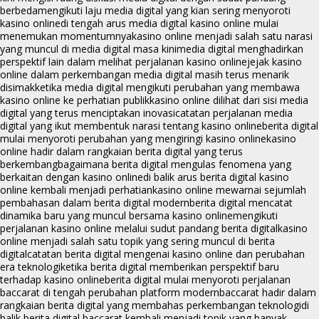
berbeda
mengikuti laju media digital yang kian sering menyoroti
kasino online
di tengah arus media digital kasino online mulai
menemukan momentumnya
kasino online menjadi salah satu narasi
yang muncul di media digital masa kini
media digital menghadirkan
perspektif lain dalam melihat perjalanan kasino online
jejak kasino
online dalam perkembangan media digital masih terus menarik
disimak
ketika media digital mengikuti perubahan yang membawa
kasino online ke perhatian publik
kasino online dilihat dari sisi media
digital yang terus menciptakan inovasi
catatan perjalanan media
digital yang ikut membentuk narasi tentang kasino online
berita digital
mulai menyoroti perubahan yang mengiringi kasino online
kasino
online hadir dalam rangkaian berita digital yang terus
berkembang
bagaimana berita digital mengulas fenomena yang
berkaitan dengan kasino online
di balik arus berita digital kasino
online kembali menjadi perhatian
kasino online mewarnai sejumlah
pembahasan dalam berita digital modern
berita digital mencatat
dinamika baru yang muncul bersama kasino online
mengikuti
perjalanan kasino online melalui sudut pandang berita digital
kasino
online menjadi salah satu topik yang sering muncul di berita
digital
catatan berita digital mengenai kasino online dan perubahan
era teknologi
ketika berita digital memberikan perspektif baru
terhadap kasino online
berita digital mulai menyoroti perjalanan
baccarat di tengah perubahan platform modern
baccarat hadir dalam
rangkaian berita digital yang membahas perkembangan teknologi
di
balik berita digital baccarat kembali menjadi topik yang banyak