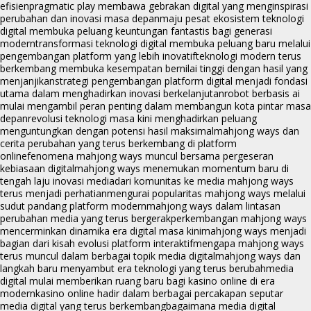
efisien
pragmatic play membawa gebrakan digital yang menginspirasi
perubahan dan inovasi masa depan
maju pesat ekosistem teknologi
digital membuka peluang keuntungan fantastis bagi generasi
modern
transformasi teknologi digital membuka peluang baru melalui
pengembangan platform yang lebih inovatif
teknologi modern terus
berkembang membuka kesempatan bernilai tinggi dengan hasil yang
menjanjikan
strategi pengembangan platform digital menjadi fondasi
utama dalam menghadirkan inovasi berkelanjutan
robot berbasis ai
mulai mengambil peran penting dalam membangun kota pintar masa
depan
revolusi teknologi masa kini menghadirkan peluang
menguntungkan dengan potensi hasil maksimal
mahjong ways dan
cerita perubahan yang terus berkembang di platform
online
fenomena mahjong ways muncul bersama pergeseran
kebiasaan digital
mahjong ways menemukan momentum baru di
tengah laju inovasi media
dari komunitas ke media mahjong ways
terus menjadi perhatian
mengurai popularitas mahjong ways melalui
sudut pandang platform modern
mahjong ways dalam lintasan
perubahan media yang terus bergerak
perkembangan mahjong ways
mencerminkan dinamika era digital masa kini
mahjong ways menjadi
bagian dari kisah evolusi platform interaktif
mengapa mahjong ways
terus muncul dalam berbagai topik media digital
mahjong ways dan
langkah baru menyambut era teknologi yang terus berubah
media
digital mulai memberikan ruang baru bagi kasino online di era
modern
kasino online hadir dalam berbagai percakapan seputar
media digital yang terus berkembang
bagaimana media digital