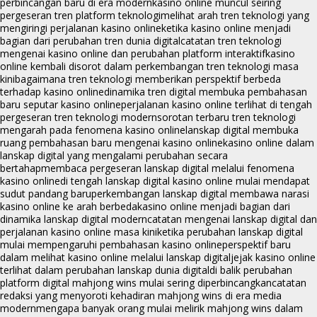
perbincangan baru di era modern
kasino online muncul seiring
pergeseran tren platform teknologi
melihat arah tren teknologi yang
mengiringi perjalanan kasino online
ketika kasino online menjadi
bagian dari perubahan tren dunia digital
catatan tren teknologi
mengenai kasino online dan perubahan platform interaktif
kasino
online kembali disorot dalam perkembangan tren teknologi masa
kini
bagaimana tren teknologi memberikan perspektif berbeda
terhadap kasino online
dinamika tren digital membuka pembahasan
baru seputar kasino online
perjalanan kasino online terlihat di tengah
pergeseran tren teknologi modern
sorotan terbaru tren teknologi
mengarah pada fenomena kasino online
lanskap digital membuka
ruang pembahasan baru mengenai kasino online
kasino online dalam
lanskap digital yang mengalami perubahan secara
bertahap
membaca pergeseran lanskap digital melalui fenomena
kasino online
di tengah lanskap digital kasino online mulai mendapat
sudut pandang baru
perkembangan lanskap digital membawa narasi
kasino online ke arah berbeda
kasino online menjadi bagian dari
dinamika lanskap digital modern
catatan mengenai lanskap digital dan
perjalanan kasino online masa kini
ketika perubahan lanskap digital
mulai mempengaruhi pembahasan kasino online
perspektif baru
dalam melihat kasino online melalui lanskap digital
jejak kasino online
terlihat dalam perubahan lanskap dunia digital
di balik perubahan
platform digital mahjong wins mulai sering diperbincangkan
catatan
redaksi yang menyoroti kehadiran mahjong wins di era media
modern
mengapa banyak orang mulai melirik mahjong wins dalam