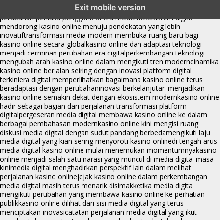
Exit mobile version
yang terus berkembang
perkembangan kasino online mencerminkan
perubahan perilaku pengguna di era modern
ekosistem digital
mendorong kasino online menuju pendekatan yang lebih
inovatif
transformasi media modern membuka ruang baru bagi
kasino online secara global
kasino online dan adaptasi teknologi
menjadi cerminan perubahan era digital
perkembangan teknologi
mengubah arah kasino online dalam mengikuti tren modern
dinamika
kasino online berjalan seiring dengan inovasi platform digital
terkini
era digital memperlihatkan bagaimana kasino online terus
beradaptasi dengan perubahan
inovasi berkelanjutan menjadikan
kasino online semakin dekat dengan ekosistem modern
kasino online
hadir sebagai bagian dari perjalanan transformasi platform
digital
pergeseran media digital membawa kasino online ke dalam
berbagai pembahasan modern
kasino online kini mengisi ruang
diskusi media digital dengan sudut pandang berbeda
mengikuti laju
media digital yang kian sering menyoroti kasino online
di tengah arus
media digital kasino online mulai menemukan momentumnya
kasino
online menjadi salah satu narasi yang muncul di media digital masa
kini
media digital menghadirkan perspektif lain dalam melihat
perjalanan kasino online
jejak kasino online dalam perkembangan
media digital masih terus menarik disimak
ketika media digital
mengikuti perubahan yang membawa kasino online ke perhatian
publik
kasino online dilihat dari sisi media digital yang terus
menciptakan inovasi
catatan perjalanan media digital yang ikut