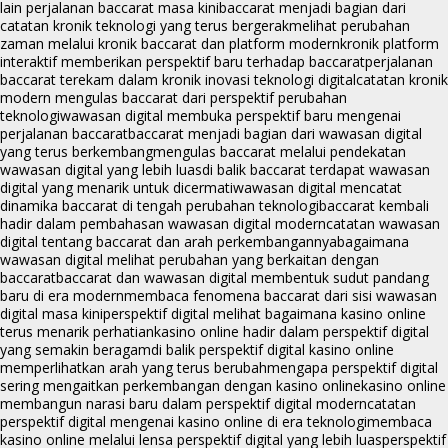
lain perjalanan baccarat masa kini
baccarat menjadi bagian dari
catatan kronik teknologi yang terus bergerak
melihat perubahan
zaman melalui kronik baccarat dan platform modern
kronik platform
interaktif memberikan perspektif baru terhadap baccarat
perjalanan
baccarat terekam dalam kronik inovasi teknologi digital
catatan kronik
modern mengulas baccarat dari perspektif perubahan
teknologi
wawasan digital membuka perspektif baru mengenai
perjalanan baccarat
baccarat menjadi bagian dari wawasan digital
yang terus berkembang
mengulas baccarat melalui pendekatan
wawasan digital yang lebih luas
di balik baccarat terdapat wawasan
digital yang menarik untuk dicermati
wawasan digital mencatat
dinamika baccarat di tengah perubahan teknologi
baccarat kembali
hadir dalam pembahasan wawasan digital modern
catatan wawasan
digital tentang baccarat dan arah perkembangannya
bagaimana
wawasan digital melihat perubahan yang berkaitan dengan
baccarat
baccarat dan wawasan digital membentuk sudut pandang
baru di era modern
membaca fenomena baccarat dari sisi wawasan
digital masa kini
perspektif digital melihat bagaimana kasino online
terus menarik perhatian
kasino online hadir dalam perspektif digital
yang semakin beragam
di balik perspektif digital kasino online
memperlihatkan arah yang terus berubah
mengapa perspektif digital
sering mengaitkan perkembangan dengan kasino online
kasino online
membangun narasi baru dalam perspektif digital modern
catatan
perspektif digital mengenai kasino online di era teknologi
membaca
kasino online melalui lensa perspektif digital yang lebih luas
perspektif