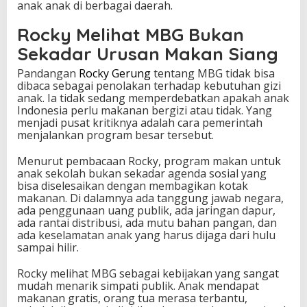
anak anak di berbagai daerah.
U
j
Rocky Melihat MBG Bukan
i
a
Sekadar Urusan Makan Siang
n
Pandangan
Rocky Gerung
tentang MBG tidak bisa
S
dibaca sebagai penolakan terhadap kebutuhan gizi
e
anak. Ia tidak sedang memperdebatkan apakah anak
r
Indonesia perlu makanan bergizi atau tidak. Yang
i
menjadi pusat kritiknya adalah cara pemerintah
u
menjalankan program besar tersebut.
s
N
e
Menurut pembacaan Rocky, program makan untuk
g
anak sekolah bukan sekadar agenda sosial yang
a
bisa diselesaikan dengan membagikan kotak
r
makanan. Di dalamnya ada tanggung jawab negara,
a
ada penggunaan uang publik, ada jaringan dapur,
ada rantai distribusi, ada mutu bahan pangan, dan
ada keselamatan anak yang harus dijaga dari hulu
sampai hilir.
Rocky melihat MBG sebagai kebijakan yang sangat
mudah menarik simpati publik. Anak mendapat
makanan gratis, orang tua merasa terbantu,