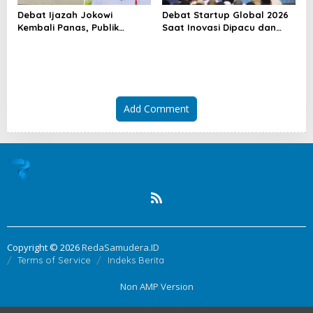
a
Debat Ijazah Jokowi
Debat Startup Global 2026
t
Kembali Panas, Publik
Saat Inovasi Dipacu dan
Menanti Kepastian Hukum
Risiko Tak Lagi Bisa
i
Disembunyikan
o
n
Add Comment
Copyright © 2026
RedaSamudera.ID
Terms of Service
Indeks Berita
Non AMP Version
kasino online menjadi bagian dari transformasi ekosistem digital