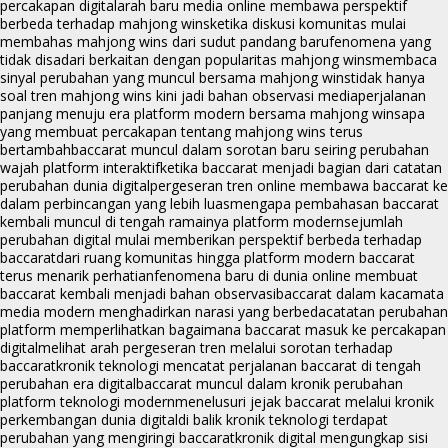
percakapan digital
arah baru media online membawa perspektif
berbeda terhadap mahjong wins
ketika diskusi komunitas mulai
membahas mahjong wins dari sudut pandang baru
fenomena yang
tidak disadari berkaitan dengan popularitas mahjong wins
membaca
sinyal perubahan yang muncul bersama mahjong wins
tidak hanya
soal tren mahjong wins kini jadi bahan observasi media
perjalanan
panjang menuju era platform modern bersama mahjong wins
apa
yang membuat percakapan tentang mahjong wins terus
bertambah
baccarat muncul dalam sorotan baru seiring perubahan
wajah platform interaktif
ketika baccarat menjadi bagian dari catatan
perubahan dunia digital
pergeseran tren online membawa baccarat ke
dalam perbincangan yang lebih luas
mengapa pembahasan baccarat
kembali muncul di tengah ramainya platform modern
sejumlah
perubahan digital mulai memberikan perspektif berbeda terhadap
baccarat
dari ruang komunitas hingga platform modern baccarat
terus menarik perhatian
fenomena baru di dunia online membuat
baccarat kembali menjadi bahan observasi
baccarat dalam kacamata
media modern menghadirkan narasi yang berbeda
catatan perubahan
platform memperlihatkan bagaimana baccarat masuk ke percakapan
digital
melihat arah pergeseran tren melalui sorotan terhadap
baccarat
kronik teknologi mencatat perjalanan baccarat di tengah
perubahan era digital
baccarat muncul dalam kronik perubahan
platform teknologi modern
menelusuri jejak baccarat melalui kronik
perkembangan dunia digital
di balik kronik teknologi terdapat
perubahan yang mengiringi baccarat
kronik digital mengungkap sisi