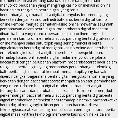
membentuk narasi tentang kasino online
berita digital mulai
menyoroti perubahan yang mengiringi kasino online
kasino online
hadir dalam rangkaian berita digital yang terus
berkembang
bagaimana berita digital mengulas fenomena yang
berkaitan dengan kasino online
di balik arus berita digital kasino
online kembali menjadi perhatian
kasino online mewarnai sejumlah
pembahasan dalam berita digital modern
berita digital mencatat
dinamika baru yang muncul bersama kasino online
mengikuti
perjalanan kasino online melalui sudut pandang berita digital
kasino
online menjadi salah satu topik yang sering muncul di berita
digital
catatan berita digital mengenai kasino online dan perubahan
era teknologi
ketika berita digital memberikan perspektif baru
terhadap kasino online
berita digital mulai menyoroti perjalanan
baccarat di tengah perubahan platform modern
baccarat hadir dalam
rangkaian berita digital yang membahas perkembangan teknologi
di
balik berita digital baccarat kembali menjadi topik yang banyak
diperbincangkan
bagaimana berita digital mengulas fenomena yang
berkaitan dengan baccarat
baccarat menjadi salah satu pembahasan
yang muncul dalam berita digital modern
catatan berita digital
tentang baccarat dan perubahan lanskap platform online
mengikuti
perkembangan baccarat melalui sudut pandang berita digital
berita
digital memberikan perspektif baru terhadap dinamika baccarat
ketika
berita digital mengangkat kisah perjalanan baccarat di era
teknologi
baccarat kian sering muncul dalam berbagai laporan berita
digital masa kini
tren teknologi membawa kasino online ke dalam