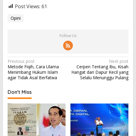
Post Views:
61
Opini
Follow Us
P
Previous post
Next post
Metode Fiqih, Cara Ulama
Cerpen Tentang Ibu, Kisah
o
Menimbang Hukum Islam
Hangat dari Dapur Kecil yang
s
agar Tidak Asal Berfatwa
Selalu Menunggu Pulang
t
Don't Miss
n
a
v
i
g