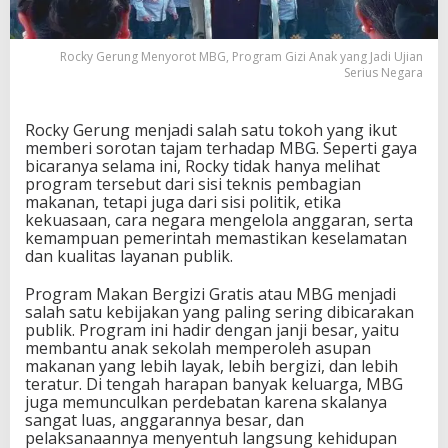
G
,
P
Rocky Gerung Menyorot MBG, Program Gizi Anak yang Jadi Ujian
r
Serius Negara
o
g
r
Rocky Gerung menjadi salah satu tokoh yang ikut
a
memberi sorotan tajam terhadap MBG. Seperti gaya
m
bicaranya selama ini, Rocky tidak hanya melihat
G
program tersebut dari sisi teknis pembagian
i
makanan, tetapi juga dari sisi politik, etika
z
kekuasaan, cara negara mengelola anggaran, serta
i
kemampuan pemerintah memastikan keselamatan
A
dan kualitas layanan publik.
n
a
Program Makan Bergizi Gratis atau MBG menjadi
k
salah satu kebijakan yang paling sering dibicarakan
y
publik. Program ini hadir dengan janji besar, yaitu
a
membantu anak sekolah memperoleh asupan
n
makanan yang lebih layak, lebih bergizi, dan lebih
g
teratur. Di tengah harapan banyak keluarga, MBG
J
juga memunculkan perdebatan karena skalanya
a
sangat luas, anggarannya besar, dan
d
pelaksanaannya menyentuh langsung kehidupan
i