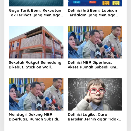
Gaya Tarik Bumi, Kekuatan
Definisi Inti Bumi, Lapisan
Tak Terlihat yang Menjaga
Terdalam yang Menjaga
Kehidupan Tetap Berpijak
Kehidupan Planet
Sekolah Rakyat Sumedang
Definisi MBR Diperluas,
Dikebut, Stick on Wall
Akses Rumah Subsidi Kini
Pangkas Waktu Finishing
Menjangkau Lebih Banyak
Warga
Mendagri Dukung MBR
Definisi Logika: Cara
Diperluas, Rumah Subsidi
Berpikir Jernih agar Tidak
Dibuka Lebih Lebar
Mudah Terseret Kesimpulan
Keliru