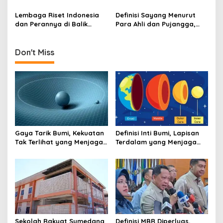
agar Tidak Asal Berfatwa
Hidup Setiap Detik
Lembaga Riset Indonesia
Definisi Sayang Menurut
dan Perannya di Balik
Para Ahli dan Pujangga,
Keputusan Besar Negeri
Bukan Sekadar Rasa Suka
Don't Miss
Gaya Tarik Bumi, Kekuatan
Definisi Inti Bumi, Lapisan
Tak Terlihat yang Menjaga
Terdalam yang Menjaga
Kehidupan Tetap Berpijak
Kehidupan Planet
Sekolah Rakyat Sumedang
Definisi MBR Diperluas,