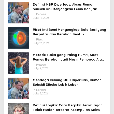
Definisi MBR Diperluas, Akses Rumah
Subsidi Kini Menjangkau Lebih Banyak
Warga
In Definisi
July 16, 2026
Riset Inti Bumi Mengungkap Bola Besi yang
Berputar dan Berubah Bentuk
In Riset
July 12, 2026
Metode Fisika yang Paling Rumit, Saat
Rumus Berubah Jadi Mesin Pembaca Alam
Semesta
In Metode
July 9, 2026
Mendagri Dukung MBR Diperluas, Rumah
Subsidi Dibuka Lebih Lebar
In Definisi
July 6, 2026
Definisi Logika: Cara Berpikir Jernih agar
Tidak Mudah Terseret Kesimpulan Keliru