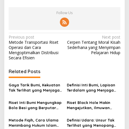
Follow Us
Post
Previous post
Next post
Metode Transportasi Riset
Cerpen Tentang Moral Kisah
navigation
Operasi dan Cara
Sederhana yang Menyimpan
Mengoptimalkan Distribusi
Pelajaran Hidup
Secara Efisien
Related Posts
Gaya Tarik Bumi, Kekuatan
Definisi Inti Bumi, Lapisan
Tak Terlihat yang Menjaga
Terdalam yang Menjaga
Kehidupan Tetap Berpijak
Kehidupan Planet
Riset Inti Bumi Mengungkap
Riset Black Hole Makin
Bola Besi yang Berputar
Mengejutkan, Ilmuwan
dan Berubah Bentuk
Membongkar Rahasia Alam
Semesta
Metode Fiqih, Cara Ulama
Definisi Udara: Unsur Tak
Menimbang Hukum Islam
Terlihat yang Menopang