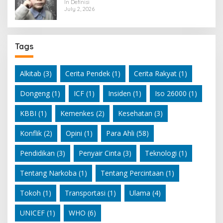
In Definisi
July 2, 2026
Tags
Alkitab
(3)
Cerita Pendek
(1)
Cerita Rakyat
(1)
Dongeng
(1)
ICF
(1)
Insiden
(1)
Iso 26000
(1)
KBBI
(1)
Kemenkes
(2)
Kesehatan
(3)
Konflik
(2)
Opini
(1)
Para Ahli
(58)
Pendidikan
(3)
Penyair Cinta
(3)
Teknologi
(1)
Tentang Narkoba
(1)
Tentang Percintaan
(1)
Tokoh
(1)
Transportasi
(1)
Ulama
(4)
UNICEF
(1)
WHO
(6)