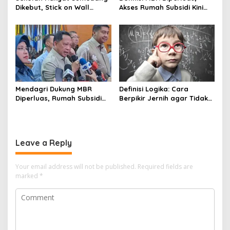
Dikebut, Stick on Wall
Akses Rumah Subsidi Kini
Pangkas Waktu Finishing
Menjangkau Lebih Banyak
Warga
Mendagri Dukung MBR
Definisi Logika: Cara
Diperluas, Rumah Subsidi
Berpikir Jernih agar Tidak
Dibuka Lebih Lebar
Mudah Terseret Kesimpulan
Keliru
Leave a Reply
Your email address will not be published.
Required fields are
marked
*