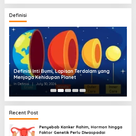
Definisi
g
Definisi Inti Bumi, Lapisan Terdalam yang
S
Menjaga Kehidupan Planet
W
In Definisi
|
July 30, 2026
In 
Recent Post
Penyebab Kanker Rahim, Hormon hingga
Faktor Genetik Perlu Diwaspadai