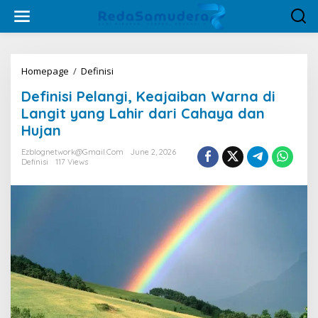
Skip
to
content
Definisi
Homepage
/
Definisi
Pelangi,
Definisi Pelangi, Keajaiban Warna di
Keajaiban
Warna
Langit yang Lahir dari Cahaya dan
di
Hujan
Langit
yang
Ezblognetwork@gmail.com
June 2, 2026
Lahir
Definisi
117 Views
dari
Cahaya
dan
Hujan