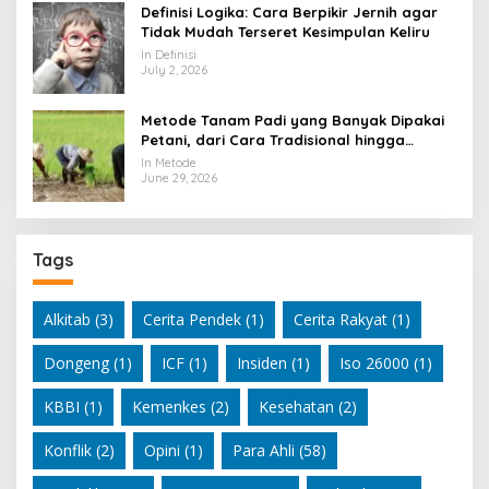
Definisi Logika: Cara Berpikir Jernih agar
Tidak Mudah Terseret Kesimpulan Keliru
In Definisi
July 2, 2026
Metode Tanam Padi yang Banyak Dipakai
Petani, dari Cara Tradisional hingga
Modern
In Metode
June 29, 2026
Tags
Alkitab
(3)
Cerita Pendek
(1)
Cerita Rakyat
(1)
Dongeng
(1)
ICF
(1)
Insiden
(1)
Iso 26000
(1)
KBBI
(1)
Kemenkes
(2)
Kesehatan
(2)
Konflik
(2)
Opini
(1)
Para Ahli
(58)