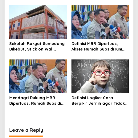
Kehidupan Tetap Berpijak
Kehidupan Planet
Sekolah Rakyat Sumedang
Definisi MBR Diperluas,
Dikebut, Stick on Wall
Akses Rumah Subsidi Kini
Pangkas Waktu Finishing
Menjangkau Lebih Banyak
Warga
Mendagri Dukung MBR
Definisi Logika: Cara
Diperluas, Rumah Subsidi
Berpikir Jernih agar Tidak
Dibuka Lebih Lebar
Mudah Terseret Kesimpulan
Keliru
Leave a Reply