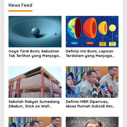
News Feed
Gaya Tarik Bumi, Kekuatan
Definisi Inti Bumi, Lapisan
Tak Terlihat yang Menjaga
Terdalam yang Menjaga
Kehidupan Tetap Berpijak
Kehidupan Planet
Sekolah Rakyat Sumedang
Definisi MBR Diperluas,
Dikebut, Stick on Wall
Akses Rumah Subsidi Kini
Pangkas Waktu Finishing
Menjangkau Lebih Banyak
Warga