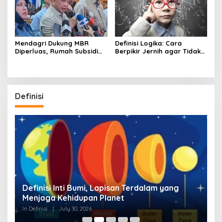
Mendagri Dukung MBR
Definisi Logika: Cara
Diperluas, Rumah Subsidi
Berpikir Jernih agar Tidak
Dibuka Lebih Lebar
Mudah Terseret Kesimpulan
Keliru
Definisi
g
Definisi Inti Bumi, Lapisan Terdalam yang
S
Menjaga Kehidupan Planet
W
In Definisi
|
July 30, 2026
In 