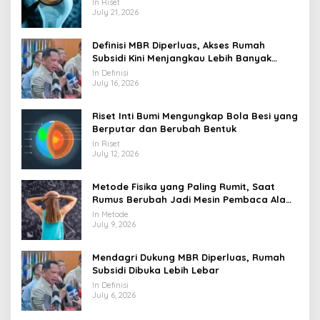
In Riset
July 21, 2026
Definisi MBR Diperluas, Akses Rumah
Subsidi Kini Menjangkau Lebih Banyak
Warga
In Definisi
July 16, 2026
Riset Inti Bumi Mengungkap Bola Besi yang
Berputar dan Berubah Bentuk
In Riset
July 12, 2026
Metode Fisika yang Paling Rumit, Saat
Rumus Berubah Jadi Mesin Pembaca Alam
Semesta
In Metode
July 9, 2026
Mendagri Dukung MBR Diperluas, Rumah
Subsidi Dibuka Lebih Lebar
In Definisi
July 6, 2026