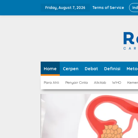
Skip
to
Friday, August 7, 2026
Terms of Service
In
content
Home
Cerpen
Debat
Definisi
Meto
Para Ahli
Penyair Cinta
Alkitab
WHO
Keme