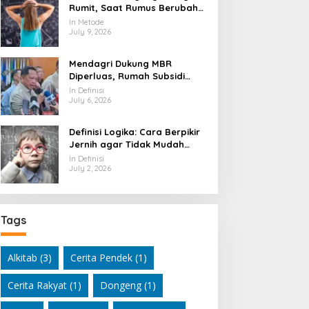
Rumit, Saat Rumus Berubah
Jadi Mesin Pembaca Alam
In Metode
Semesta
July 9, 2026
Mendagri Dukung MBR
Diperluas, Rumah Subsidi
Dibuka Lebih Lebar
In Definisi
July 6, 2026
Definisi Logika: Cara Berpikir
Jernih agar Tidak Mudah
Terseret Kesimpulan Keliru
In Definisi
July 2, 2026
Tags
Alkitab
(3)
Cerita Pendek
(1)
Cerita Rakyat
(1)
Dongeng
(1)