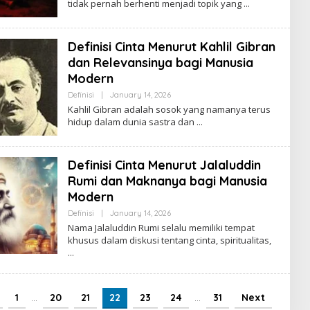
tidak pernah berhenti menjadi topik yang
Definisi Cinta Menurut Kahlil Gibran
dan Relevansinya bagi Manusia
Modern
By
Definisi
|
January 14, 2026
Ezblognetwork@gmail.com
Kahlil Gibran adalah sosok yang namanya terus
hidup dalam dunia sastra dan
Definisi Cinta Menurut Jalaluddin
Rumi dan Maknanya bagi Manusia
Modern
By
Definisi
|
January 14, 2026
Ezblognetwork@gmail.com
Nama Jalaluddin Rumi selalu memiliki tempat
khusus dalam diskusi tentang cinta, spiritualitas,
1
…
20
21
22
23
24
…
31
Next