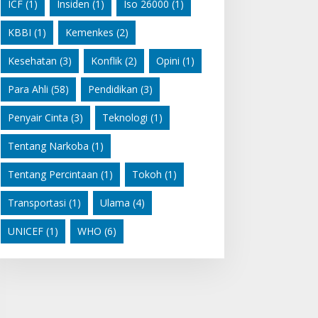
ICF
(1)
Insiden
(1)
Iso 26000
(1)
KBBI
(1)
Kemenkes
(2)
Kesehatan
(3)
Konflik
(2)
Opini
(1)
Para Ahli
(58)
Pendidikan
(3)
Penyair Cinta
(3)
Teknologi
(1)
Tentang Narkoba
(1)
Tentang Percintaan
(1)
Tokoh
(1)
Transportasi
(1)
Ulama
(4)
UNICEF
(1)
WHO
(6)