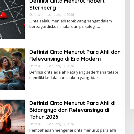
Definisi Cinta Menurut Robert
Sternberg
By
Definisi
|
January 14, 2026
Ezblognetwork@gmail.com
Cinta selalu menjadi topik yang hangat dalam
berbagai diskusi mulai dari psikologi,
Definisi Cinta Menurut Para Ahli dan
Relevansinya di Era Modern
By
Definisi
|
January 14, 2026
Ezblognetwork@gmail.com
Definisi cinta adalah kata yang sederhana tetapi
memiliki kedalaman makna yang tidak
Definisi Cinta Menurut Para Ahli di
Bidangnya dan Relevansinya di
Tahun 2026
By
Definisi
|
January 14, 2026
Ezblognetwork@gmail.com
Pembahasan mengenai cinta menurut para ahli