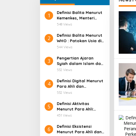
Definisi Balita Menurut
Redasa
1
Kemenkes, Menteri
Kesehatan Indonesia
548 Views
Definisi Balita Menurut
2
WHO : Patokan Usia di
Layanan Kesehatan
544 Views
Pengertian Ajaran
3
Syiah dalam Islam dan
Latar Belakang
532 Views
Sejarahnya
Definisi Digital Menurut
4
Para Ahli dan
Relevansinya di Era
532 Views
Teknologi Modern
Definisi Aktivitas
5
Menurut Para Ahli:
Pengertian, Unsur, dan
451 Views
Ragamnya di Berbagai
Bidang
Definisi Eksistensi
6
Menurut Para Ahli dan