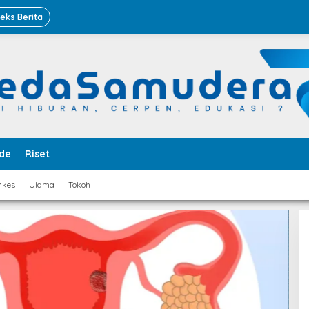
deks Berita
de
Riset
nkes
Ulama
Tokoh