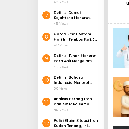
Relevansinya dalam
438 Views
Kehidupan Modern
Definisi Damai
7
Sejahtera Menurut
Alkitab dan
433 Views
Relevansinya di
Kehidupan Modern
Harga Emas Antam
8
Hari Ini Tembus Rp2,6
Juta/Gram!
427 Views
Definisi Tuhan Menurut
9
Para Ahli Menyelami
Makna Ketuhanan dari
419 Views
Berbagai Perspektif
Definisi Bahasa
10
Indonesia Menurut
Para Ahli
388 Views
Analisis Perang Iran
11
dan Amerika serta
Dampaknya terhadap
382 Views
Kepemimpinan
Nasional Iran
Polisi Klaim Situasi Iran
12
Sudah Tenang, Ini