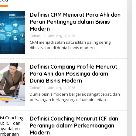
mudera.id
Definisi CRM Menurut Para Ahli dan
Peran Pentingnya dalam Bisnis
Modern
By
Definisi
|
January 14, 2026
Ezblognetwork@gmail.com
CRM menjadi salah satu istilah paling sering
dibicarakan di dunia bisnis modern,
Definisi Company Profile Menurut
Para Ahli dan Posisinya dalam
Dunia Bisnis Modern
By
Definisi
|
January 14, 2026
Ezblognetwork@gmail.com
Dunia bisnis modern bergerak sangat cepat, dan
persaingan berlangsung di hampir setiap
Definisi Coaching Menurut ICF dan
Perannya dalam Perkembangan
Modern