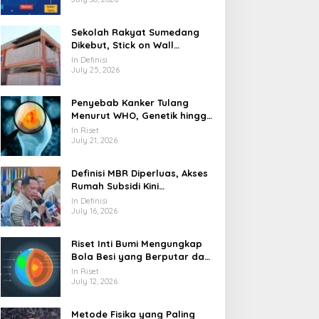
Sekolah Rakyat Sumedang
Dikebut, Stick on Wall
Pangkas Waktu Finishing
In Definisi
July 25, 2026
Penyebab Kanker Tulang
Menurut WHO, Genetik hingga
Paparan Radiasi
In Riset
July 21, 2026
Definisi MBR Diperluas, Akses
Rumah Subsidi Kini
Menjangkau Lebih Banyak
In Definisi
Warga
July 16, 2026
Riset Inti Bumi Mengungkap
Bola Besi yang Berputar dan
Berubah Bentuk
In Riset
July 12, 2026
Metode Fisika yang Paling