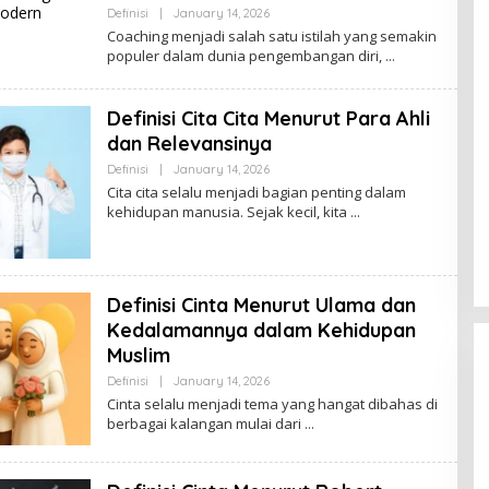
By
Definisi
|
January 14, 2026
Ezblognetwork@gmail.com
Coaching menjadi salah satu istilah yang semakin
populer dalam dunia pengembangan diri,
Definisi Cita Cita Menurut Para Ahli
dan Relevansinya
By
Definisi
|
January 14, 2026
Ezblognetwork@gmail.com
Cita cita selalu menjadi bagian penting dalam
kehidupan manusia. Sejak kecil, kita
Definisi Cinta Menurut Ulama dan
Kedalamannya dalam Kehidupan
Muslim
By
Definisi
|
January 14, 2026
Ezblognetwork@gmail.com
Cinta selalu menjadi tema yang hangat dibahas di
berbagai kalangan mulai dari