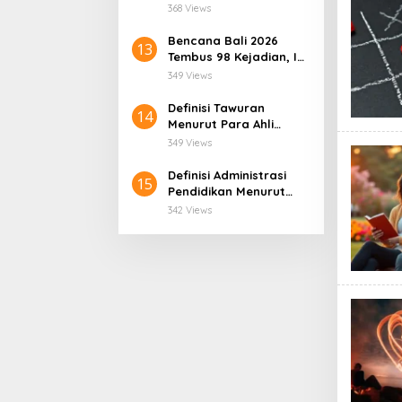
Faktanya!
368 Views
Bencana Bali 2026
13
Tembus 98 Kejadian, Ini
Pemicunya!
349 Views
Definisi Tawuran
14
Menurut Para Ahli
Sosiologi Membaca
349 Views
Fenomena Kekerasan
Kelompok di Tengah
Definisi Administrasi
15
Masyarakat
Pendidikan Menurut
Para Ahli
342 Views