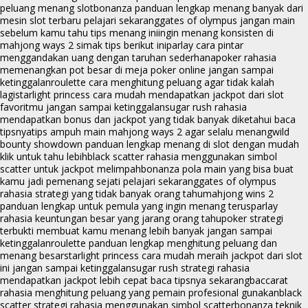
peluang menang slot
bonanza panduan lengkap menang banyak dari
mesin slot terbaru pelajari sekarang
gates of olympus jangan main
sebelum kamu tahu tips menang ini
ingin menang konsisten di
mahjong ways 2 simak tips berikut ini
parlay cara pintar
menggandakan uang dengan taruhan sederhana
poker rahasia
memenangkan pot besar di meja poker online jangan sampai
ketinggalan
roulette cara menghitung peluang agar tidak kalah
lagi
starlight princess cara mudah mendapatkan jackpot dari slot
favoritmu jangan sampai ketinggalan
sugar rush rahasia
mendapatkan bonus dan jackpot yang tidak banyak diketahui baca
tipsnya
tips ampuh main mahjong ways 2 agar selalu menang
wild
bounty showdown panduan lengkap menang di slot dengan mudah
klik untuk tahu lebih
black scatter rahasia menggunakan simbol
scatter untuk jackpot melimpah
bonanza pola main yang bisa buat
kamu jadi pemenang sejati pelajari sekarang
gates of olympus
rahasia strategi yang tidak banyak orang tahu
mahjong wins 2
panduan lengkap untuk pemula yang ingin menang terus
parlay
rahasia keuntungan besar yang jarang orang tahu
poker strategi
terbukti membuat kamu menang lebih banyak jangan sampai
ketinggalan
roulette panduan lengkap menghitung peluang dan
menang besar
starlight princess cara mudah meraih jackpot dari slot
ini jangan sampai ketinggalan
sugar rush strategi rahasia
mendapatkan jackpot lebih cepat baca tipsnya sekarang
baccarat
rahasia menghitung peluang yang pemain profesional gunakan
black
scatter strategi rahasia menggunakan simbol scatter
bonanza teknik