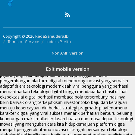
Copyright © 2026
RedaSamudera.ID
Terms of Service
Indeks Berita
Non AMP Version
transformasi digital pragmatic play menjadi inspirasi baru dalam
Exit mobile version
menghadirkan inovasi berkualitas
ai digital menjadi kunci analisis data
pgsoft yang lebih adaptif dan berkinerja tinggi
arah baru
pengembangan platform digital mendorong inovasi yang semakin
adaptif di era teknologi modern
kisah viral pengguna yang berhasil
memanfaatkan teknologi digital hingga mendapatkan hasil di luar
ekspektasi
ai digital berhasil membaca pola tersembunyi hasilnya
bikin banyak orang terkejut
kisah investor toko baju dari keraguan
menuju kepercayaan diri berkat strategi pragmatic play
fenomena
karakter digital yang viral sukses menarik perhatian berburu peluang
keuntungan maksimal
kecerdasan buatan dan masa depan teknologi
inovasi yang mengubah cara kita hidup
kemajuan platform digital
menjadi penggerak utama inovasi di tengah persaingan teknologi
global
artificial intelligence hadir untuk mengoptimalkan analisis data