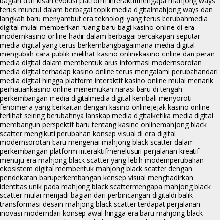
bagian dari kisah evolusi platform interaktif
mengapa mahjong ways
terus muncul dalam berbagai topik media digital
mahjong ways dan
langkah baru menyambut era teknologi yang terus berubah
media
digital mulai memberikan ruang baru bagi kasino online di era
modern
kasino online hadir dalam berbagai percakapan seputar
media digital yang terus berkembang
bagaimana media digital
mengubah cara publik melihat kasino online
kasino online dan peran
media digital dalam membentuk arus informasi modern
sorotan
media digital terhadap kasino online terus mengalami perubahan
dari
media digital hingga platform interaktif kasino online mulai menarik
perhatian
kasino online menemukan narasi baru di tengah
perkembangan media digital
media digital kembali menyoroti
fenomena yang berkaitan dengan kasino online
jejak kasino online
terlihat seiring berubahnya lanskap media digital
ketika media digital
membangun perspektif baru tentang kasino online
mahjong black
scatter mengikuti perubahan konsep visual di era digital
modern
sorotan baru mengenai mahjong black scatter dalam
perkembangan platform interaktif
menelusuri perjalanan kreatif
menuju era mahjong black scatter yang lebih modern
perubahan
ekosistem digital membentuk mahjong black scatter dengan
pendekatan baru
perkembangan konsep visual menghadirkan
identitas unik pada mahjong black scatter
mengapa mahjong black
scatter mulai menjadi bagian dari perbincangan digital
di balik
transformasi desain mahjong black scatter terdapat perjalanan
inovasi modern
dari konsep awal hingga era baru mahjong black