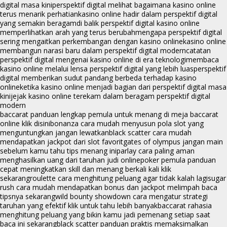
digital masa kini
perspektif digital melihat bagaimana kasino online
terus menarik perhatian
kasino online hadir dalam perspektif digital
yang semakin beragam
di balik perspektif digital kasino online
memperlihatkan arah yang terus berubah
mengapa perspektif digital
sering mengaitkan perkembangan dengan kasino online
kasino online
membangun narasi baru dalam perspektif digital modern
catatan
perspektif digital mengenai kasino online di era teknologi
membaca
kasino online melalui lensa perspektif digital yang lebih luas
perspektif
digital memberikan sudut pandang berbeda terhadap kasino
online
ketika kasino online menjadi bagian dari perspektif digital masa
kini
jejak kasino online terekam dalam beragam perspektif digital
modern
baccarat panduan lengkap pemula untuk menang di meja baccarat
online klik disini
bonanza cara mudah menyusun pola slot yang
menguntungkan jangan lewatkan
black scatter cara mudah
mendapatkan jackpot dari slot favorit
gates of olympus jangan main
sebelum kamu tahu tips menang ini
parlay cara paling aman
menghasilkan uang dari taruhan judi online
poker pemula panduan
cepat meningkatkan skill dan menang berkali kali klik
sekarang
roulette cara menghitung peluang agar tidak kalah lagi
sugar
rush cara mudah mendapatkan bonus dan jackpot melimpah baca
tipsnya sekarang
wild bounty showdown cara mengatur strategi
taruhan yang efektif klik untuk tahu lebih banyak
baccarat rahasia
menghitung peluang yang bikin kamu jadi pemenang setiap saat
baca ini sekarang
black scatter panduan praktis memaksimalkan