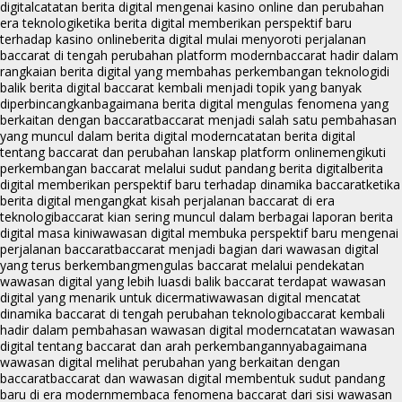
digital
catatan berita digital mengenai kasino online dan perubahan
era teknologi
ketika berita digital memberikan perspektif baru
terhadap kasino online
berita digital mulai menyoroti perjalanan
baccarat di tengah perubahan platform modern
baccarat hadir dalam
rangkaian berita digital yang membahas perkembangan teknologi
di
balik berita digital baccarat kembali menjadi topik yang banyak
diperbincangkan
bagaimana berita digital mengulas fenomena yang
berkaitan dengan baccarat
baccarat menjadi salah satu pembahasan
yang muncul dalam berita digital modern
catatan berita digital
tentang baccarat dan perubahan lanskap platform online
mengikuti
perkembangan baccarat melalui sudut pandang berita digital
berita
digital memberikan perspektif baru terhadap dinamika baccarat
ketika
berita digital mengangkat kisah perjalanan baccarat di era
teknologi
baccarat kian sering muncul dalam berbagai laporan berita
digital masa kini
wawasan digital membuka perspektif baru mengenai
perjalanan baccarat
baccarat menjadi bagian dari wawasan digital
yang terus berkembang
mengulas baccarat melalui pendekatan
wawasan digital yang lebih luas
di balik baccarat terdapat wawasan
digital yang menarik untuk dicermati
wawasan digital mencatat
dinamika baccarat di tengah perubahan teknologi
baccarat kembali
hadir dalam pembahasan wawasan digital modern
catatan wawasan
digital tentang baccarat dan arah perkembangannya
bagaimana
wawasan digital melihat perubahan yang berkaitan dengan
baccarat
baccarat dan wawasan digital membentuk sudut pandang
baru di era modern
membaca fenomena baccarat dari sisi wawasan