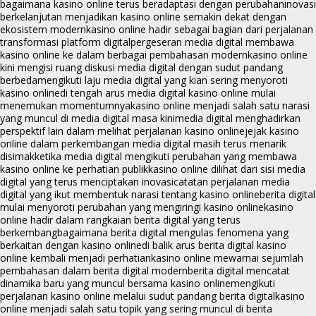
bagaimana kasino online terus beradaptasi dengan perubahan
inovasi
berkelanjutan menjadikan kasino online semakin dekat dengan
ekosistem modern
kasino online hadir sebagai bagian dari perjalanan
transformasi platform digital
pergeseran media digital membawa
kasino online ke dalam berbagai pembahasan modern
kasino online
kini mengisi ruang diskusi media digital dengan sudut pandang
berbeda
mengikuti laju media digital yang kian sering menyoroti
kasino online
di tengah arus media digital kasino online mulai
menemukan momentumnya
kasino online menjadi salah satu narasi
yang muncul di media digital masa kini
media digital menghadirkan
perspektif lain dalam melihat perjalanan kasino online
jejak kasino
online dalam perkembangan media digital masih terus menarik
disimak
ketika media digital mengikuti perubahan yang membawa
kasino online ke perhatian publik
kasino online dilihat dari sisi media
digital yang terus menciptakan inovasi
catatan perjalanan media
digital yang ikut membentuk narasi tentang kasino online
berita digital
mulai menyoroti perubahan yang mengiringi kasino online
kasino
online hadir dalam rangkaian berita digital yang terus
berkembang
bagaimana berita digital mengulas fenomena yang
berkaitan dengan kasino online
di balik arus berita digital kasino
online kembali menjadi perhatian
kasino online mewarnai sejumlah
pembahasan dalam berita digital modern
berita digital mencatat
dinamika baru yang muncul bersama kasino online
mengikuti
perjalanan kasino online melalui sudut pandang berita digital
kasino
online menjadi salah satu topik yang sering muncul di berita